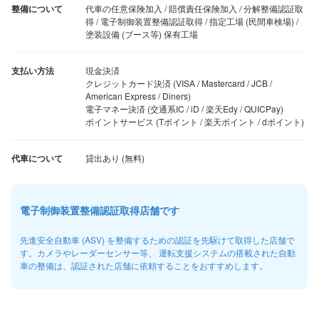
整備について
代車の任意保険加入 / 賠償責任保険加入 / 分解整備認証取
得 / 電子制御装置整備認証取得 / 指定工場 (民間車検場) / 
塗装設備 (ブース等) 保有工場
支払い方法
現金決済

クレジットカード決済 (VISA / Mastercard / JCB / 
American Express / Diners)

電子マネー決済 (交通系IC / iD / 楽天Edy / QUICPay)

ポイントサービス (Tポイント / 楽天ポイント / dポイント)
代車について
電子制御装置整備認証取得店舗です
先進安全自動車 (ASV) を整備するための認証を先駆けて取得した店舗で
す。カメラやレーダーセンサー等、 運転支援システムの搭載された自動
車の整備は、認証された店舗に依頼することをおすすめします。