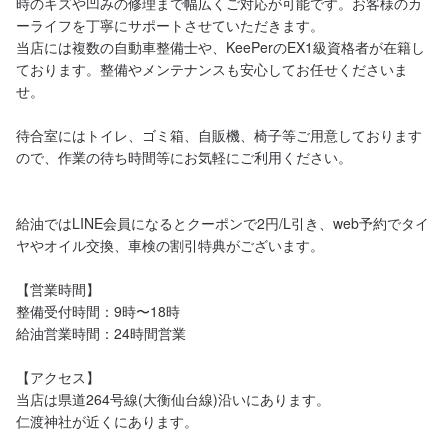
時のキズや凹みの修理まで幅広くご対応が可能です。お客様のカ
ーライフを丁寧にサポートさせていただきます。

当店には複数の自動車整備士や、KeePerのEX1級資格者が在籍し
ております。整備やメンテナンスも安心してお任せくださいま
せ。

待合室にはトイレ、ゴミ箱、自販機、椅子等ご用意しております
ので、作業の待ち時間等にお気軽にご利用ください。

給油ではLINE会員になるとクーポンで2円/L引き、web予約でタイ
ヤやオイル交換、車検の割引特典がございます。

【営業時間】

整備受付時間：9時〜18時

給油営業時間：24時間営業

【アクセス】

当店は県道264号線(大衡仙台線)沿いにあります。

仁渡神社が近くにあります。