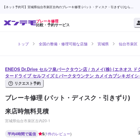
【ネット予約可】宮城県仙台市泉区古内のブレーキ修理 (パット・ディスク・引きずり)なら
ENEOS Dr.Drive セルフ泉パークタウン店 / カメイ(株) | メンテモ
ブレーキ修理
比較・予約サービス
トップ
全国の整備・修理可能な店舗
宮城県
仙台市泉区
ENEOS Dr.Drive セルフ泉パークタウン店 / カメイ(株) (エネオス ド
タードライブ セルフイズミパークタウンテン カメイカブシキガイシ
リクエスト予約
ブレーキ修理 (パット・ディスク・引きずり)
来店時無料見積
宮城県仙台市泉区古内20-1
平均4時間で返信
5
(
1
件のレビュー
)