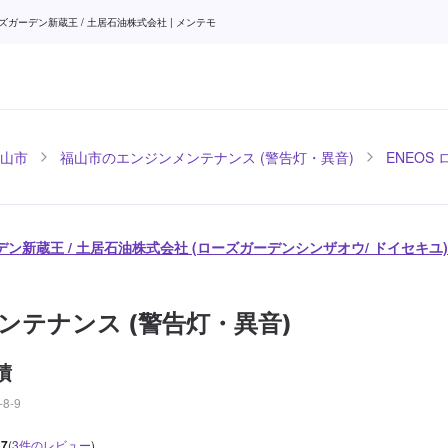
ガーデン新蔵王 / 土居石油株式会社 | メンテモ
山市
福山市のエンジンメンテナンス (警告灯・異音)
ENEOS
ーデン新蔵王 / 土居石油株式会社 (ローズガーデンシンザオウ/ ドイセキユ)
ンテナンス (警告灯・異音)
積
8-9
.7
(
3
件のレビュー
)