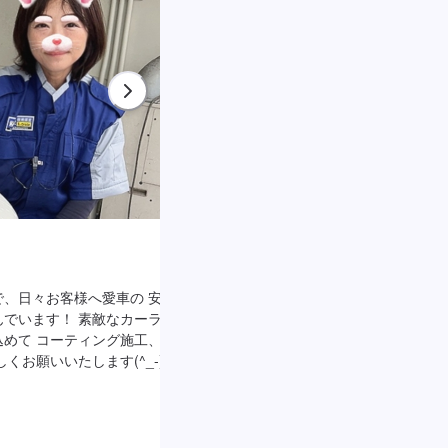
スタッフ 福嶋
、日々お客様へ愛車の 安心安
ベテランの持ち味でお客様の愛車のキレ
でいます！ 素敵なカーライフ
お手伝いをさせて頂きます！ 給油方法
めて コーティング施工、点検
きる方法などもどんどん お伝えしてま
くお願いいたします(^_-)-☆
お願い致します(*‘ω‘ *)