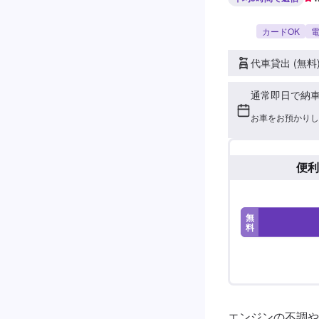
カードOK
電
代車貸出 (無料
通常即日で納
お車をお預かりし
便利
無
料
エンジンの不調や