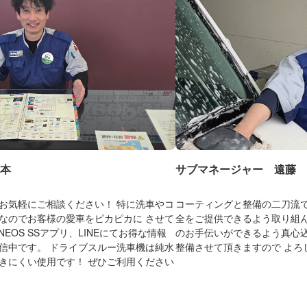
本
サブマネージャー 遠藤
お気軽にご相談ください！ 特に洗車やコ
コーティングと整備の二刀流で
なのでお客様の愛車をピカピカに させて
全をご提供できるよう取り組ん
EOS SSアプリ、LINEにてお得な情報
のお手伝いができるよう真心込
信中です。 ドライブスルー洗車機は純水
整備させて頂きますので よろし
きにくい使用です！ ぜひご利用ください