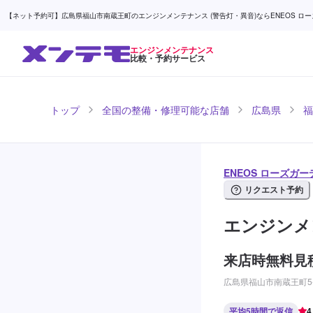
【ネット予約可】広島県福山市南蔵王町のエンジンメンテナンス (警告灯・異音)ならENEOS ローズ
エンジンメンテナンス
比較・予約サービス
トップ
全国の整備・修理可能な店舗
広島県
福
ENEOS ローズガ
リクエスト予約
エンジンメ
来店時無料見
広島県福山市南蔵王町5-
平均5時間で返信
4