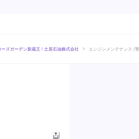
 ローズガーデン新蔵王 / 土居石油株式会社
エンジンメンテナンス (