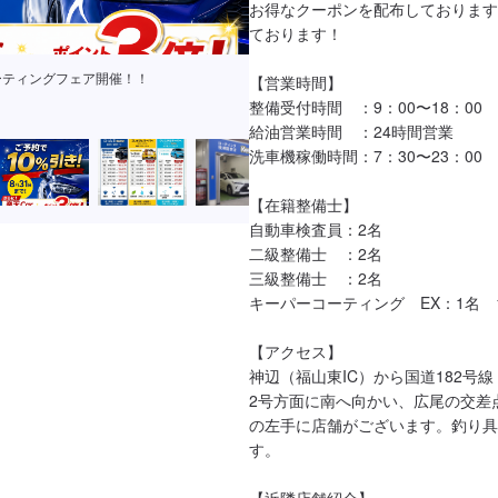
お得なクーポンを配布しております
ております！

価格はこちら
【営業時間】

整備受付時間　：9：00〜18：00

給油営業時間　：24時間営業

洗車機稼働時間：7：30〜23：00

【在籍整備士】

自動車検査員：2名

二級整備士　：2名

三級整備士　：2名

キーパーコーティング　EX：1名　1
【アクセス】

神辺（福山東IC）から国道182号
2号方面に南へ向かい、広尾の交差点
の左手に店舗がございます。釣り具
す。

【近隣店舗紹介】
