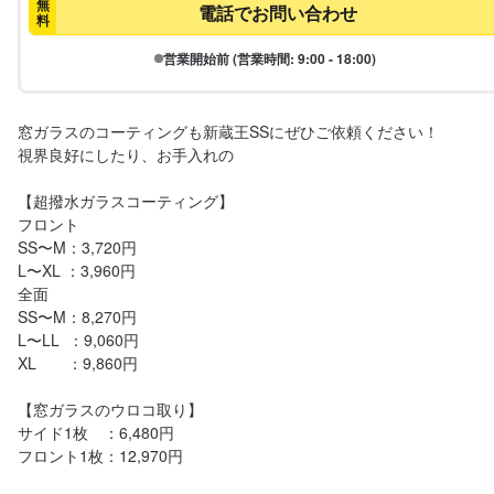
無
電話でお問い合わせ
料
営業開始前 (営業時間: 9:00 - 18:00)
窓ガラスのコーティングも新蔵王SSにぜひご依頼ください！

視界良好にしたり、お手入れの

【超撥水ガラスコーティング】

フロント

SS〜M：3,720円

L〜XL ：3,960円

全面

SS〜M：8,270円

L〜LL  ：9,060円

XL       ：9,860円

【窓ガラスのウロコ取り】

サイド1枚　：6,480円

フロント1枚：12,970円
