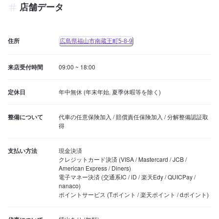
店舗データ
住所
広島県福山市南蔵王町5-8-9
来店受付時間
09:00 ~ 18:00
定休日
年中無休 (年末年始, 夏季休暇等を除く)
整備について
代車の任意保険加入 / 賠償責任保険加入 / 分解整備認証取
得
支払い方法
現金決済

クレジットカード決済 (VISA / Mastercard / JCB / 
American Express / Diners)

電子マネー決済 (交通系IC / iD / 楽天Edy / QUICPay / 
nanaco)

ポイントサービス (Tポイント / 楽天ポイント / dポイント)