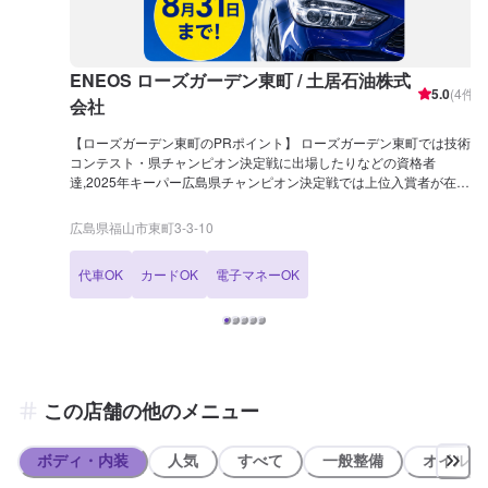
ENEOS ローズガーデン東町 / 土居石油株式
5.0
(
4
件)
会社
【ローズガーデン東町のPRポイント】 ローズガーデン東町では技術
コンテスト・県チャンピオン決定戦に出場したりなどの資格者
達,2025年キーパー広島県チャンピオン決定戦では上位入賞者が在
籍！ KeePerコーティングにも自信があります！詳細は「コーティン
グ」メニューにてご確認ください！ ENEOSのSSアプリインストール
広島県福山市東町3-3-10
や、LINEのお友達登録をしていただくとお得な情報を受け取ることが
できます。 併せてご利用をお待ちしております！ 今ならモバイルエ
代車OK
カードOK
電子マネーOK
ネキー新規登録でお得に給油！！ お困りごとがあればご相談くださ
い！！ 【営業時間】 整備受付時間：9：00〜18：00 給油営業時間：
7：00〜21：00 【在籍整備士】 三級整備士 ：2名 キーパーコーテ
ィング EX：3名 1級：1名 【アクセス】 ゆめタウン福山店方面よ
り国道313号線を北上し「三吉町(北)」の信号を左折し、約600mほど
進むと左手（東町3丁目）に店舗がございます。道路向かいには、藤
井歯科医院様がございます。 【近隣店舗紹介】 ・miya pain ミヤパン
この店舗の他のメニュー
(約80m) ・地中海料理ずっけろさあれ(約110m) ・スーパードラッグ
ひまわり 胡町店(約120m) ・セブンイレブン 福山東町(約150m) ・シ
ャンティ インディア(約190m)
ボディ・内装
人気
すべて
一般整備
オイル類