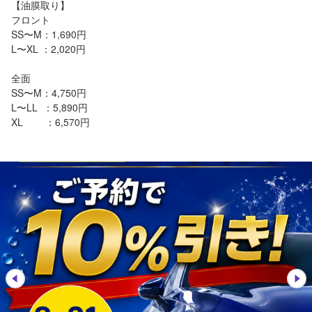
【油膜取り】

フロント

SS〜M：1,690円

L〜XL ：2,020円

全面

SS〜M：4,750円

L〜LL  ：5,890円

XL        ：6,570円