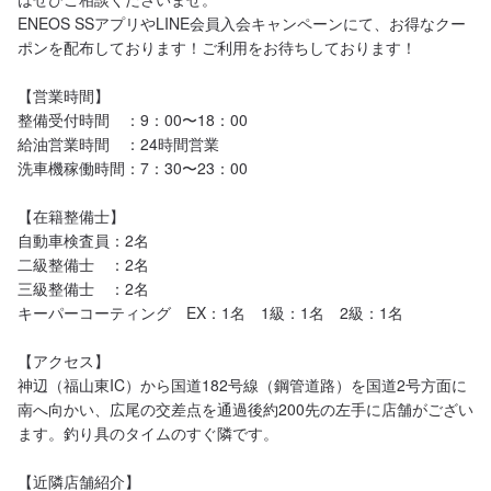
ENEOS SSアプリやLINE会員入会キャンペーンにて、お得なクー
ポンを配布しております！ご利用をお待ちしております！

【営業時間】

整備受付時間　：9：00〜18：00

給油営業時間　：24時間営業

洗車機稼働時間：7：30〜23：00

【在籍整備士】

自動車検査員：2名

二級整備士　：2名

三級整備士　：2名

キーパーコーティング　EX：1名　1級：1名　2級：1名

【アクセス】

神辺（福山東IC）から国道182号線（鋼管道路）を国道2号方面に
南へ向かい、広尾の交差点を通過後約200先の左手に店舗がござい
ます。釣り具のタイムのすぐ隣です。

【近隣店舗紹介】
