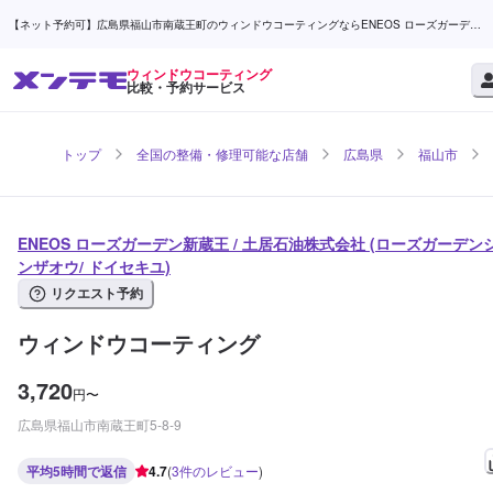
【ネット予約可】広島県福山市南蔵王町のウィンドウコーティングならENEOS ローズガーデン
新蔵王 / 土居石油株式会社 | メンテモ
ウィンドウコーティング
比較・予約サービス
トップ
全国の整備・修理可能な店舗
広島県
福山市
ENEOS ローズガーデン新蔵王 / 土居石油株式会社 (ローズガーデン
ンザオウ/ ドイセキユ)
リクエスト予約
ウィンドウコーティング
3,720
円
〜
広島県福山市南蔵王町5-8-9
平均5時間で返信
4.7
(
3
件のレビュー
)