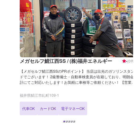
メガセルフ鯖江西SS / (株)福井エネルギー
-
(
0
件)
【メガセルフ鯖江西SSのPRポイント】 当店は出光のガソリンスタン
ドでございます！ 2級整備士・自動車検査員が在籍しており、明朗会
計にてご対応いたします！お気軽に車検等ご依頼ください！ 【営業時
間】 整備受付時間：9：00〜18：00 給油営業時間：7：00〜23：00
【サービスルームについて】 ✅トイレ ✅自販機 ✅喫煙室 ✅椅子 をご
福井県鯖江市糺町109-1
用意しております！ 【アクセス】 当店は県道185号線と県道229号線
が交わる、交差点の角にございます。 道路向かいには、「ファミリー
代車OK
カードOK
電子マネーOK
マート 鯖江ただす店」様があります。