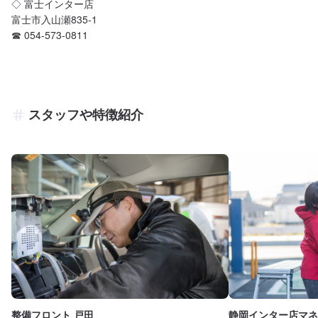
◇ 富士インター店

富士市入山瀬835-1

☎︎ 054-573-0811
スタッフや特徴紹介
整備フロント 戸田
静岡インター店マネ