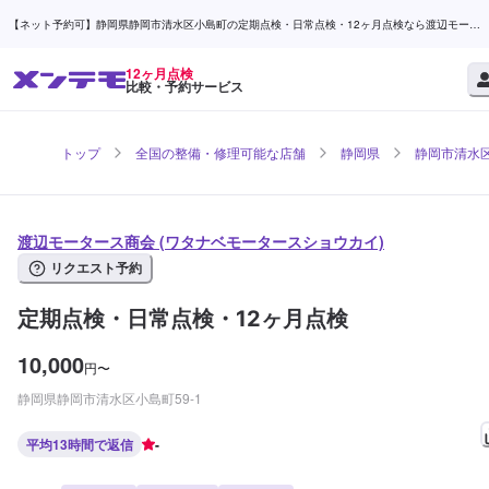
【ネット予約可】静岡県静岡市清水区小島町の定期点検・日常点検・12ヶ月点検なら渡辺モータ
ース商会 | メンテモ
12ヶ月点検
比較・予約サービス
トップ
全国の整備・修理可能な店舗
静岡県
静岡市清水
渡辺モータース商会 (ワタナベモータースショウカイ)
リクエスト予約
定期点検・日常点検・12ヶ月点検
10,000
円
〜
静岡県静岡市清水区小島町59-1
平均13時間で返信
-