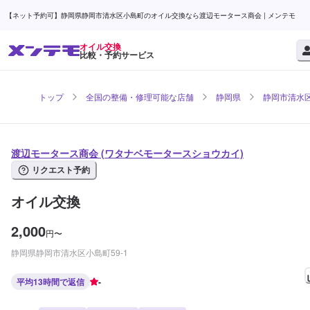
【ネット予約可】静岡県静岡市清水区小島町のオイル交換なら渡辺モータース商会 | メンテモ
オイル交換
比較・予約サービス
トップ
全国の整備・修理可能な店舗
静岡県
静岡市清水
渡辺モータース商会 (ワタナベモータースショウカイ)
リクエスト予約
オイル交換
2,000
円
〜
静岡県静岡市清水区小島町59-1
平均13時間で返信
-