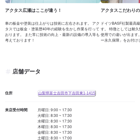
アクタス広瀬はここが違う！
アクタスこだわりの
車の板金や塗装は仕上がりは技術に左右されます。 アク
ドイツBASF社製最高
タスでは板金・塗装歴40年の経験を生かし作業を行って
す。 特徴としては耐
おります。 また常に技術の向上・最新の設備の導入等も
使用での違いが出ます
考えております！
ー永久保障」をお付け
店舗データ
住所
山梨県富士吉田市下吉田東1-1415
来店受付時間
月曜日: 9:00 ~ 17:30

火曜日: 8:30 ~ 17:30

水曜日: 8:30 ~ 17:30

木曜日: 8:30 ~ 17:30

金曜日: 8:30 ~ 17:30

土曜日: 8:30 ~ 17:00
