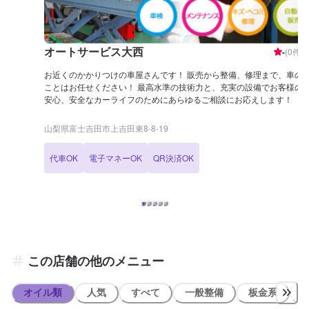
オートサービス大西
-
(
0
件)
お近くのかかりつけの車屋さんです！ 販売から整備、修理まで、車の
ことはお任せください！ 最高水準の技術力と、充実の設備でお客様の
安心、安全なカーライフのためにあらゆるご相談にお応えします！
山梨県富士吉田市上吉田東8-8-19
代車OK
電子マネーOK
QR決済OK
この店舗の他のメニュー
オイル類
人気
すべて
一般整備
板金系