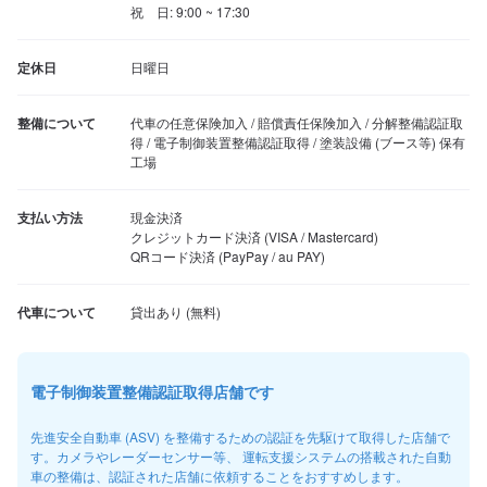
祝　日: 9:00 ~ 17:30
定休日
日曜日
整備について
代車の任意保険加入 / 賠償責任保険加入 / 分解整備認証取
得 / 電子制御装置整備認証取得 / 塗装設備 (ブース等) 保有
工場
支払い方法
現金決済

クレジットカード決済 (VISA / Mastercard)

QRコード決済 (PayPay / au PAY)
代車について
電子制御装置整備認証取得店舗です
先進安全自動車 (ASV) を整備するための認証を先駆けて取得した店舗で
す。カメラやレーダーセンサー等、 運転支援システムの搭載された自動
車の整備は、認証された店舗に依頼することをおすすめします。