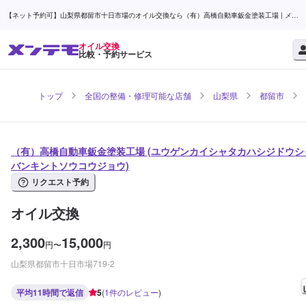
【ネット予約可】山梨県都留市十日市場のオイル交換なら（有）高橋自動車鈑金塗装工場 | メン
テモ
オイル交換
比較・予約サービス
トップ
全国の整備・修理可能な店舗
山梨県
都留市
（有）高橋自動車鈑金塗装工場 (ユウゲンカイシャタカハシジドウシ
バンキントソウコウジョウ)
リクエスト予約
オイル交換
2,300
15,000
円
〜
円
山梨県都留市十日市場719-2
平均11時間で返信
5
(
1
件のレビュー
)