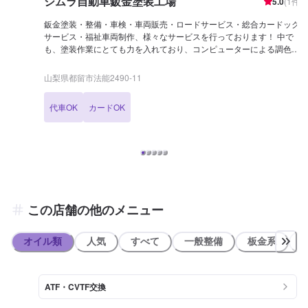
シムラ自動車鈑金塗装工場
5.0
(
1
件)
鈑金塗装・整備・車検・車両販売・ロードサービス・総合カードック
サービス・福祉車両制作、様々なサービスを行っております！ 中で
も、塗装作業にとても力を入れており、コンピューターによる調色や
水性塗料にこだわることで、品質の向上と納期の短縮につなげており
ます！ そのため塗装技術には特に自信があります！ 電装設備もお任
山梨県都留市法能2490-11
せください！ 工員の中には電装設備を扱うことを趣味にしている者も
おります！ ライトやイルミネーション関係からセンサー、カメラ等の
代車OK
カードOK
設置や配線回し等々、なんでもお任せください！ 車のことで困ったと
きは是非、シムラ自動車鈑金塗装工場にお気軽にご連絡ください！
この店舗の他のメニュー
オイル類
人気
すべて
一般整備
板金系
ATF・CVTF交換