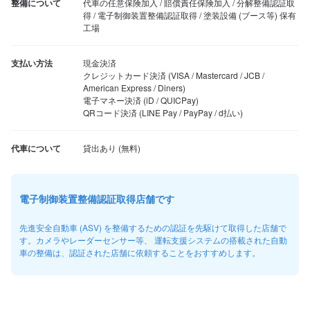
整備について
代車の任意保険加入 / 賠償責任保険加入 / 分解整備認証取
得 / 電子制御装置整備認証取得 / 塗装設備 (ブース等) 保有
工場
支払い方法
現金決済

クレジットカード決済 (VISA / Mastercard / JCB / 
American Express / Diners)

電子マネー決済 (iD / QUICPay)

QRコード決済 (LINE Pay / PayPay / d払い)
代車について
電子制御装置整備認証取得店舗です
先進安全自動車 (ASV) を整備するための認証を先駆けて取得した店舗で
す。カメラやレーダーセンサー等、 運転支援システムの搭載された自動
車の整備は、認証された店舗に依頼することをおすすめします。