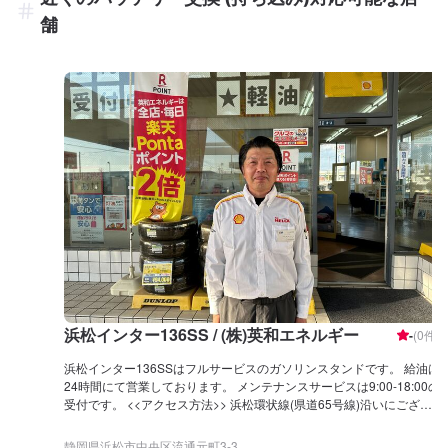
舗
浜松インター136SS / (株)英和エネルギー
-
(
0
件)
浜松インター136SSはフルサービスのガソリンスタンドです。 給油は
24時間にて営業しております。 メンテナンスサービスは9:00-18:00の
受付です。 <<アクセス方法>> 浜松環状線(県道65号線)沿いにござい
ます。浜松インター、流通元町交差点の近くです。
静岡県浜松市中央区流通元町3-3