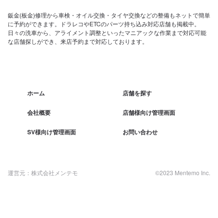
鈑金(板金)修理から車検・オイル交換・タイヤ交換などの整備もネットで簡単
に予約ができます。ドラレコやETCのパーツ持ち込み対応店舗も掲載中。
日々の洗車から、アライメント調整といったマニアックな作業まで対応可能
な店舗探しができ、来店予約まで対応しております。
ホーム
店舗を探す
会社概要
店舗様向け管理画面
SV様向け管理画面
お問い合わせ
運営元：株式会社メンテモ
©2023 Mentemo Inc.