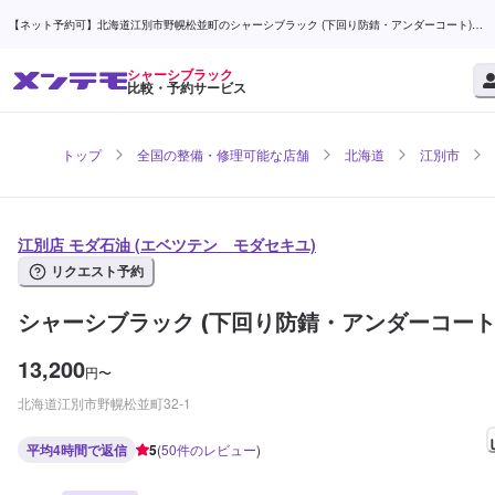
【ネット予約可】北海道江別市野幌松並町のシャーシブラック (下回り防錆・アンダーコート)な
ら江別店 モダ石油 | メンテモ
シャーシブラック
比較・予約サービス
トップ
全国の整備・修理可能な店舗
北海道
江別市
江別店 モダ石油 (エベツテン モダセキユ)
リクエスト予約
シャーシブラック (下回り防錆・アンダーコート
13,200
円
〜
北海道江別市野幌松並町32-1
平均4時間で返信
5
(
50
件のレビュー
)