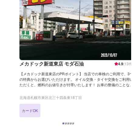
メカドック新道東店 モダ石油
4.9
(
13
件)
【メカドック新道東店のPRポイント】 当店での車検のご利用で、3つ
の特典からお選びいただけます。 オイル交換・タイヤ交換をご利用い
ただくと、燃料のお値引きが付帯いたします！ お車の整備のことなら
お気軽に当店までお問い合わせくださいませ！ 【営業時間】 整備受
付時間：8：00〜19：30 給油営業時間：4：00〜26：00 【在籍整備
北海道札幌市東区北三十四条東18丁目
士】 二級整備士が2名、在籍しております。お車のことならなんでも
お気軽にご相談くださいませ。 【アクセス】 札幌北IC（麻生）方面
カードOK
から札幌新道（国道274号線）を東雁来方面へ向かい、東16丁目歩道
橋のある交差点通過後400mほど進むとすぐ左手に店舗がございま
す。「モダ」と書かれた赤い大きな看板が目印です。