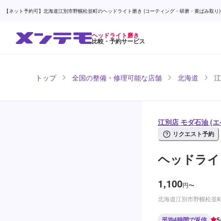
【ネット予約可】北海道江別市野幌松並町のヘッドライト磨き (コーティング・研磨・黄ばみ取り)な
ヘッドライト磨き
比較・予約サービス
トップ
全国の整備・修理可能な店舗
北海道
江
江別店 モダ石油 (
リクエスト予約
ヘッドライ
1,100
円
〜
北海道江別市野幌松並町3
平均4時間で返信
5