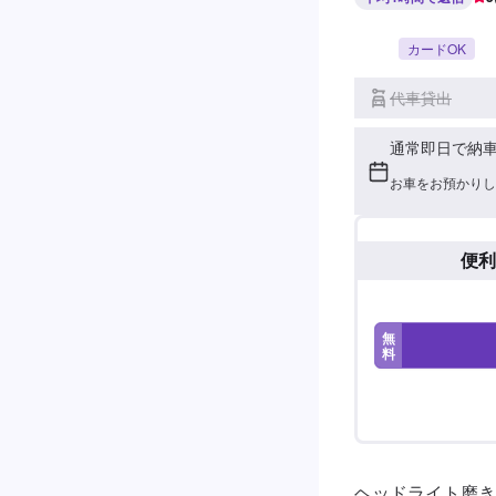
カードOK
代車貸出
通常即日で納
お車をお預かりし
便利
無
料
ヘッドライト磨き