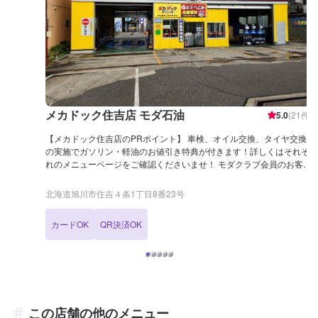
メカドック住吉店 モダ石油
5.0
(
21
件)
【メカドック住吉店のPRポイント】 車検、オイル交換、タイヤ交換
の実施でガソリン・軽油のお値引き特典が付きます！詳しくはそれぞ
れのメニューページをご確認くださいませ！ モダクラブ会員のお客様
はガソリン・軽油を3円/L引きでご提供！手続き無しで、会員カード
代(100円)のみですぐに発行が可能です。アプリも合わせてさらにお
北海道旭川市住吉４条1丁目8番23号
得にご利用可能なので、お気軽にお問い合わせくださいませ。 【営業
時間】 整備受付時間：9：00〜18：00 給油営業時間：7：30〜21：
カードOK
QR決済OK
00 【在籍整備士】 二級整備士が6名、自動車検査員が5名在籍してお
ります。 安心してお車をお預けくださいませ。 【アクセス】 JR旭川
駅方面より国道40号線を士別方面へ向かい、北海道護国神社のある交
差点を左折し県道72号線方面へ進みます。そのまま直進し住吉公園の
ある交差点を右折してそのまま県道72号線方面へ直進すると左手に店
舗がございます。「モダ」と書かれた赤い看板が目印です。
この店舗の他のメニュー