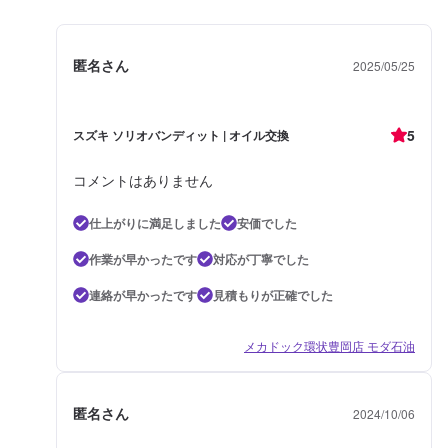
匿名さん
2025/05/25
5
スズキ ソリオバンディット | オイル交換
コメントはありません
仕上がりに満足しました
安価でした
作業が早かったです
対応が丁寧でした
連絡が早かったです
見積もりが正確でした
メカドック環状豊岡店 モダ石油
匿名さん
2024/10/06