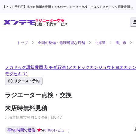
【ネット予約可】北海道旭川市豊岡１５条のラジエーター点検・交換ならメカドック環状豊岡店
モダ石油 | メンテモ
ラジエーター交換
比較・予約サービス
トップ
全国の整備・修理可能な店舗
北海道
旭川市
メカドック環状豊岡店 モダ石油 (メカドックカンジョウトヨオカテ
モダセキユ)
リクエスト予約
ラジエーター点検・交換
来店時無料見積
北海道旭川市豊岡１５条6丁目6-17
平均8時間で返信
5
(
8
件のレビュー
)