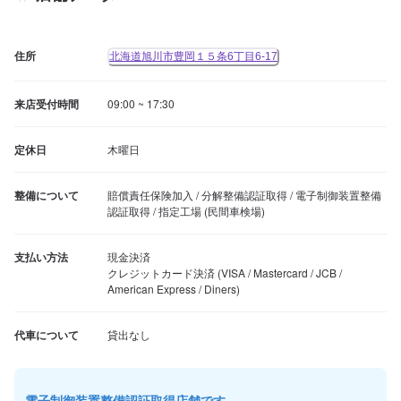
住所
北海道旭川市豊岡１５条6丁目6-17
来店受付時間
09:00 ~ 17:30
定休日
木曜日
整備について
賠償責任保険加入 / 分解整備認証取得 / 電子制御装置整備
認証取得 / 指定工場 (民間車検場)
支払い方法
現金決済

クレジットカード決済 (VISA / Mastercard / JCB / 
American Express / Diners)
代車について
貸出なし
電子制御装置整備認証取得店舗です