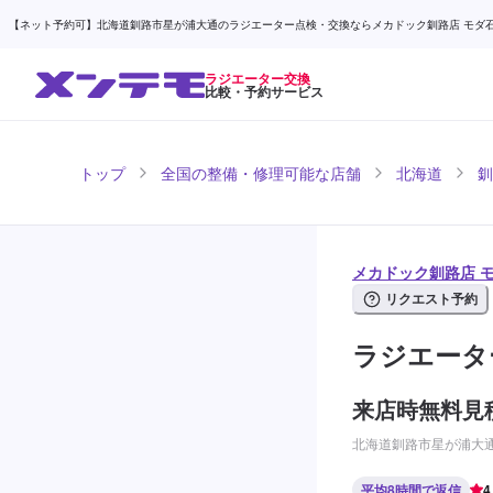
【ネット予約可】北海道釧路市星が浦大通のラジエーター点検・交換ならメカドック釧路店 モダ石油
ラジエーター交換
比較・予約サービス
トップ
全国の整備・修理可能な店舗
北海道
釧
メカドック釧路店 
リクエスト予約
ラジエータ
来店時無料見
北海道釧路市星が浦大通1
平均8時間で返信
4