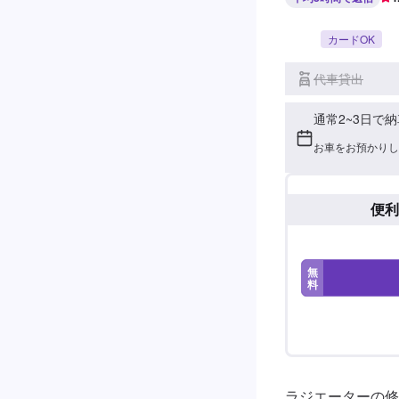
カードOK
代車貸出
通常2~3日で納
お車をお預かりし
便利
無
料
ラジエーターの修