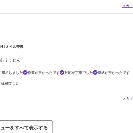
メカド
N | オイル交換
ありません
に満足しました
作業が早かったです
対応が丁寧でした
連絡が早かったです
が正確でした
メカド
ビューをすべて表示する