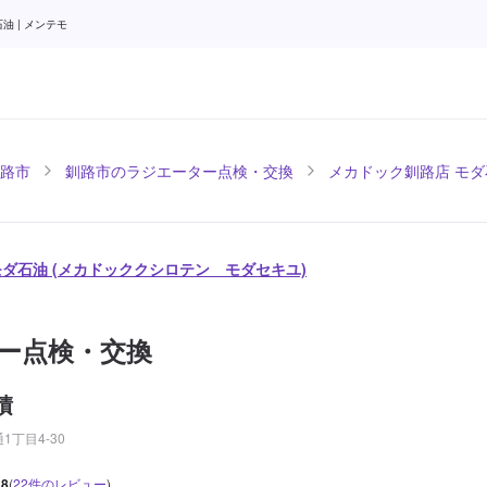
 | メンテモ
路市
釧路市のラジエーター点検・交換
メカドック釧路店 モダ
モダ石油 (メカドッククシロテン モダセキユ)
ー点検・交換
積
丁目4-30
.8
(
22
件のレビュー
)