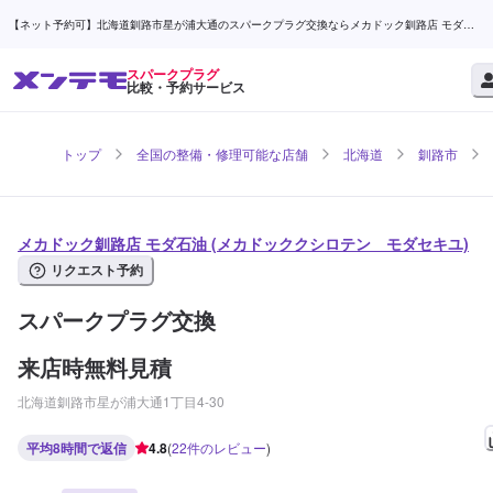
【ネット予約可】北海道釧路市星が浦大通のスパークプラグ交換ならメカドック釧路店 モダ石
油 | メンテモ
スパークプラグ
比較・予約サービス
トップ
全国の整備・修理可能な店舗
北海道
釧路市
メカドック釧路店 モダ石油 (メカドッククシロテン モダセキユ)
リクエスト予約
スパークプラグ交換
来店時無料見積
北海道釧路市星が浦大通1丁目4-30
平均8時間で返信
4.8
(
22
件のレビュー
)