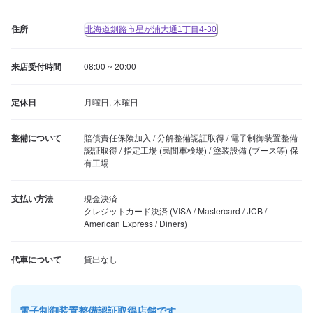
住所
北海道釧路市星が浦大通1丁目4-30
来店受付時間
08:00 ~ 20:00
定休日
月曜日, 木曜日
整備について
賠償責任保険加入 / 分解整備認証取得 / 電子制御装置整備
認証取得 / 指定工場 (民間車検場) / 塗装設備 (ブース等) 保
有工場
支払い方法
現金決済

クレジットカード決済 (VISA / Mastercard / JCB / 
American Express / Diners)
代車について
貸出なし
電子制御装置整備認証取得店舗です