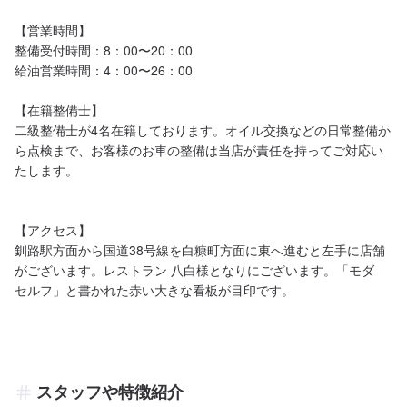
【営業時間】

整備受付時間：8：00〜20：00

給油営業時間：4：00〜26：00

【在籍整備士】

二級整備士が4名在籍しております。オイル交換などの日常整備か
ら点検まで、お客様のお車の整備は当店が責任を持ってご対応い
たします。

【アクセス】

釧路駅方面から国道38号線を白糠町方面に東へ進むと左手に店舗
がございます。レストラン 八白様となりにございます。「モダ　
セルフ」と書かれた赤い大きな看板が目印です。
スタッフや特徴紹介