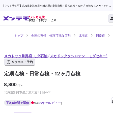
【ネット予約可】北海道釧路市星が浦大通の定期点検・日常点検・12ヶ月点検ならメカドック釧
路店 モダ石油 | メンテモ
12ヶ月点検
比較・予約サービス
トップ
全国の整備・修理可能な店舗
北海道
釧路市
メカドック釧路店 モダ石油 (メカドッククシロテン モダセキユ)
リクエスト予約
定期点検・日常点検・12ヶ月点検
8,800
円
〜
北海道釧路市星が浦大通1丁目4-30
平均8時間で返信
4.8
(
22
件のレビュー
)