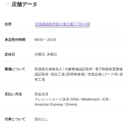
店舗データ
住所
北海道釧路市星が浦大通1丁目4-30
来店受付時間
08:00 ~ 20:00
定休日
月曜日, 木曜日
整備について
賠償責任保険加入 / 分解整備認証取得 / 電子制御装置整備
認証取得 / 指定工場 (民間車検場) / 塗装設備 (ブース等) 保
有工場
支払い方法
現金決済

クレジットカード決済 (VISA / Mastercard / JCB / 
American Express / Diners)
代車について
貸出なし