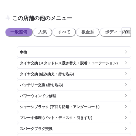
モト 中標津営業所様です。「モダ セルフ」赤い大きな看板が目印で
す。
この店舗の他のメニュー
一般整備
人気
すべて
板金系
ボディ・内装
車検
タイヤ交換 (スタッドレス履き替え・脱着・ローテーション)
タイヤ交換 (組み換え・持ち込み)
バッテリー交換 (持ち込み)
パワーウィンドウ修理
シャーシブラック (下回り防錆・アンダーコート)
ブレーキ修理 (パット・ディスク・引きずり)
スパークプラグ交換