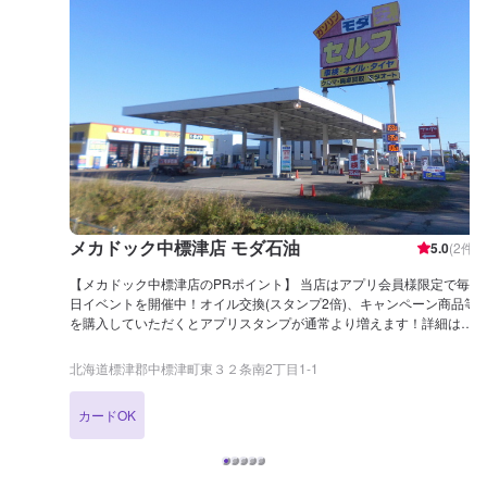
メカドック中標津店 モダ石油
5.0
(
2
件)
【メカドック中標津店のPRポイント】 当店はアプリ会員様限定で毎
日イベントを開催中！オイル交換(スタンプ2倍)、キャンペーン商品等
を購入していただくとアプリスタンプが通常より増えます！詳細はア
プリのお知らせよりご確認くださいませ。 車検実施後、3つの中から
選べる特典がもらえます！また、オイル交換ではガソリン、ディーゼ
北海道標津郡中標津町東３２条南2丁目1-1
ルオイルの各種グレードも取り揃えておりますので、ご予約をお待ち
しております。 オイル交換でスタンプ2倍などのイベントも実施中！
カードOK
詳細はアプリのお知らせよりご確認くださいませ。 【営業時間】 整
備受付時間：9：00〜18：00 給油営業時間：7：30〜21：00 【アク
セス】 フレスポ中標津を左に見ながら釧路中標津道路（国道272号
線）を標津方面へ北東へ約1.5㎞進むと左手にございます。隣はカナ