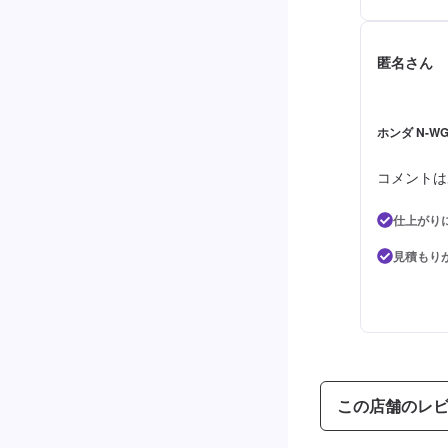
匿名さん
ホンダ N-WG
コメントは
仕上がり
見積もり
この店舗のレ