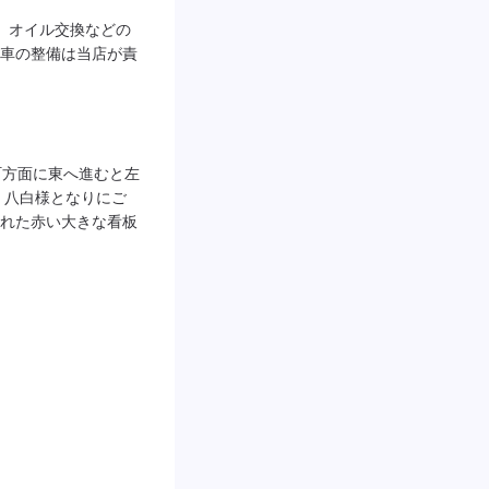
。オイル交換などの
車の整備は当店が責
町方面に東へ進むと左
 八白様となりにご
れた赤い大きな看板