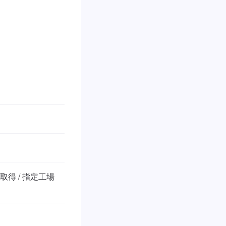
得 / 指定工場 