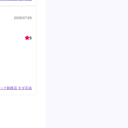
2026/07/29
5
ック釧路店 モダ石油