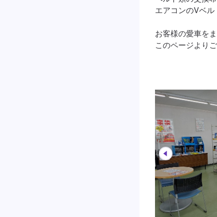
エアコンのVベル
お客様の愛車をま
このページよりご