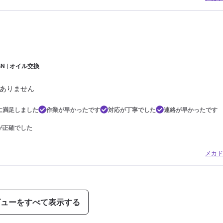
N | オイル交換
ありません
に満足しました
作業が早かったです
対応が丁寧でした
連絡が早かったです
が正確でした
メカド
ビューをすべて表示する