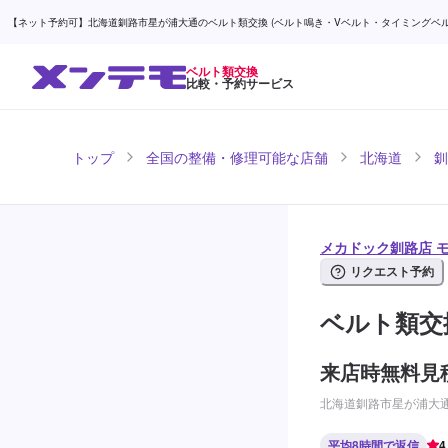
【ネット予約可】北海道釧路市星が浦大通のベルト類交換 (ベルト鳴き・Vベルト・タイミングベルト
ベルト類交換
比較・予約サービス
トップ
全国の整備・修理可能な店舗
北海道
釧
メカドック釧路店 
リクエスト予約
ベルト類交
来店時無料見
北海道釧路市星が浦大通1
平均8時間で返信
4