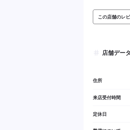
この店舗のレ
店舗デー
住所
来店受付時間
定休日