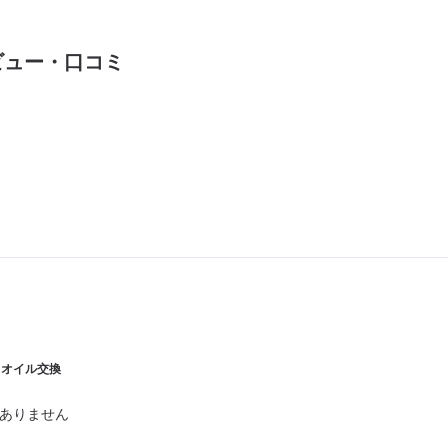
ビュー・口コミ
| オイル交換
ありません