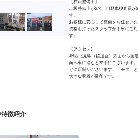
【在籍整備士】

二級整備士が2名、自動車検査員が
す。

お客様に安心して整備をお任せいた
資格を持ったスタッフが丁寧にご対
す。

【アクセス】

JR西北見駅（留辺蘂）方面から国道
面へ東に進むと左手にございます。
ぐに店舗がございます。「モダ」と
大きな看板が目印です。
や特徴紹介