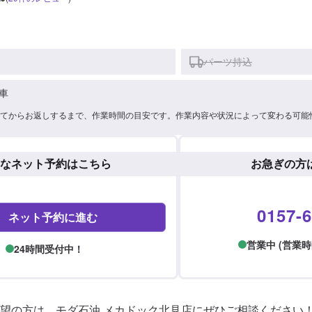
パーツ持込
車
てからお返しするまで、作業時間の目安です。作業内容や状況によって変わる可能
なネット予約はこちら
お急ぎの方
0157-6
ネット予約に進む
営業中 (営業時間: 
24時間受付中！
望の方は、モダ石油 メカドック北見店にぜひご相談ください！