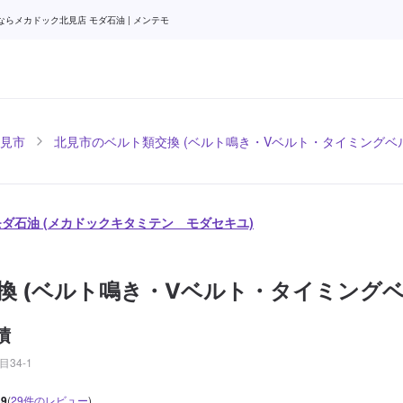
らメカドック北見店 モダ石油 | メンテモ
見市
北見市のベルト類交換 (ベルト鳴き・Vベルト・タイミングベ
モダ石油 (メカドックキタミテン モダセキユ)
換 (ベルト鳴き・Vベルト・タイミングベ
積
34-1
.9
(
29
件のレビュー
)