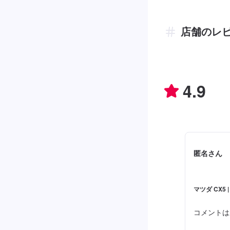
店舗のレ
4.9
匿名さん
マツダ CX5 
コメントは