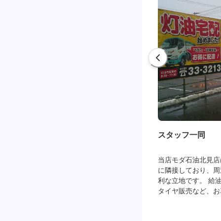
スタッフ一同
当店モダ石油北見店
に隣接しており、周
利な立地です。 給
タイヤ販売など、お