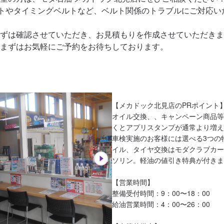
トやタイミングベルトなど、ベルト関係のトラブルにご対応いた
ずは確認させていただき、お見積もりを作成させていただきま
まずはお気軽にご予約をお待ちしております。
【メカドック北見店のPRポイント】
オイル交換、、キャンペーン商品等
くとアプリスタンプが通常より増え
車検実施のお客様には選べる3つの
イル、タイヤ交換はモダクラブカー
ソリン。軽油の値引き特典が付きま
【営業時間】

整備受付時間：9：00〜18：00

給油営業時間：4：00〜26：00
