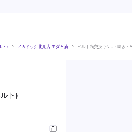
ルト)
メカドック北見店 モダ石油
ベルト類交換 (ベルト鳴き・
ルト)