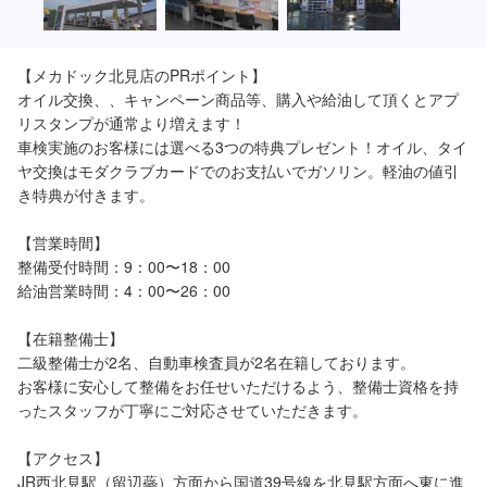
【メカドック北見店のPRポイント】

オイル交換、、キャンペーン商品等、購入や給油して頂くとアプ
リスタンプが通常より増えます！

車検実施のお客様には選べる3つの特典プレゼント！オイル、タイ
ヤ交換はモダクラブカードでのお支払いでガソリン。軽油の値引
き特典が付きます。

【営業時間】

整備受付時間：9：00〜18：00

給油営業時間：4：00〜26：00

【在籍整備士】

二級整備士が2名、自動車検査員が2名在籍しております。

お客様に安心して整備をお任せいただけるよう、整備士資格を持
ったスタッフが丁寧にご対応させていただきます。

【アクセス】

JR西北見駅（留辺蘂）方面から国道39号線を北見駅方面へ東に進