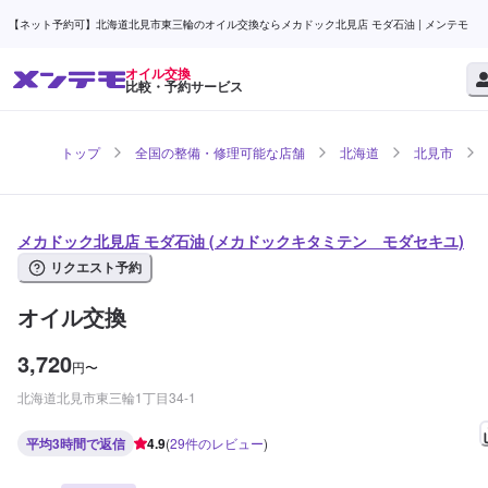
【ネット予約可】北海道北見市東三輪のオイル交換ならメカドック北見店 モダ石油 | メンテモ
オイル交換
比較・予約サービス
トップ
全国の整備・修理可能な店舗
北海道
北見市
メカドック北見店 モダ石油 (メカドックキタミテン モダセキユ)
リクエスト予約
オイル交換
3,720
円
〜
北海道北見市東三輪1丁目34-1
平均3時間で返信
4.9
(
29
件のレビュー
)