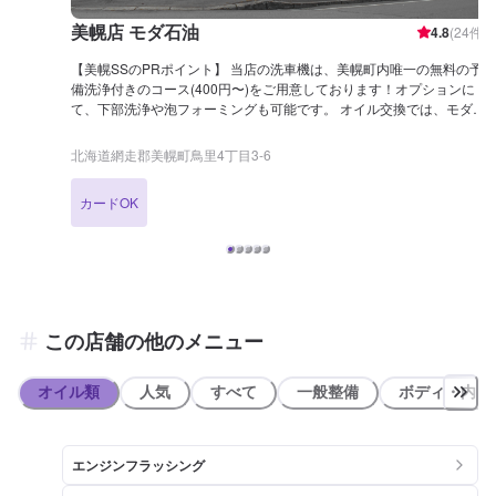
美幌店 モダ石油
4.8
(
24
件)
【美幌SSのPRポイント】 当店の洗車機は、美幌町内唯一の無料の予
備洗浄付きのコース(400円〜)をご用意しております！オプションに
て、下部洗浄や泡フォーミングも可能です。 オイル交換では、モダク
ラブカードでのお支払いによる燃料値引きや、アプリ会員特典でのス
タンプ2倍イベントなどを実施中！ 交換のご予約はメニューページよ
北海道網走郡美幌町鳥里4丁目3-6
り、アプリイベントはアプリお知らせよりご確認ください。 タイヤ交
換でも、モダクラブカードでのお支払いで燃料代値引き特典がござい
カードOK
ます。また、美幌店限定のタイヤ預かりサービスもございます。自宅
に保管スペースがない方などにおすすめです。詳細・ご予約はメニュ
ーページよりご確認くださいませ！ 【営業時間】 整備受付時間：9：
00〜18：00 給油営業時間：7：30〜20：00 【アクセス】 JR美幌駅
（阿寒）方面より北見端野美幌線（国道39号線・県道122号線）を端
野方面に北方向へ進むと左手に店舗がございます。「モダ セルフ」
と書かれた赤い大きな看板が目印です。
この店舗の他のメニュー
オイル類
人気
すべて
一般整備
ボディ・内装
エンジンフラッシング