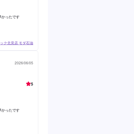
早かったです
ック北見店 モダ石油
2026/06/05
5
早かったです