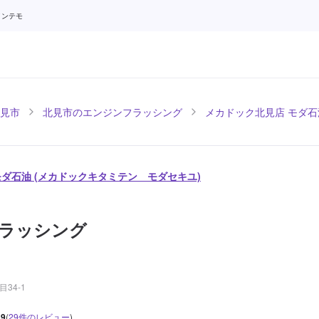
メンテモ
見市
北見市のエンジンフラッシング
メカドック北見店 モダ石
モダ石油 (メカドックキタミテン モダセキユ)
ラッシング
34-1
.9
(
29
件のレビュー
)