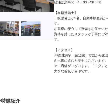
給油営業時間：4：00〜26：00

【在籍整備士】

二級整備士が2名、自動車検査員が
す。

お客様に安心して整備をお任せいた
資格を持ったスタッフが丁寧にご対
す。

【アクセス】

JR西北見駅（留辺蘂）方面から国道
面へ東に進むと左手にございます。
ぐに店舗がございます。「モダ」と
大きな看板が目印です。
や特徴紹介