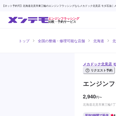
【ネット予約可】北海道北見市東三輪のエンジンフラッシングならメカドック北見店 モダ石油 | 
エンジンフラッシング
比較・予約サービス
トップ
全国の整備・修理可能な店舗
北海道
北
メカドック北見店 
リクエスト予約
エンジンフ
2,940
円
〜
北海道北見市東三輪1丁目
平均3時間で返信
4