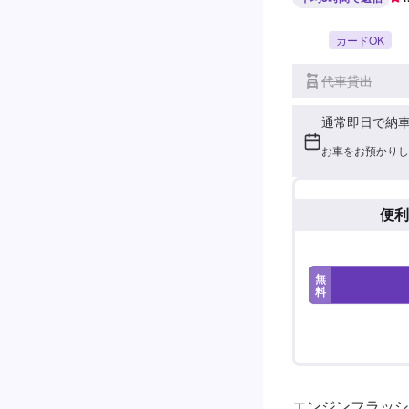
カードOK
代車貸出
通常即日で納
お車をお預かりし
便利
無
料
エンジンフラッシ