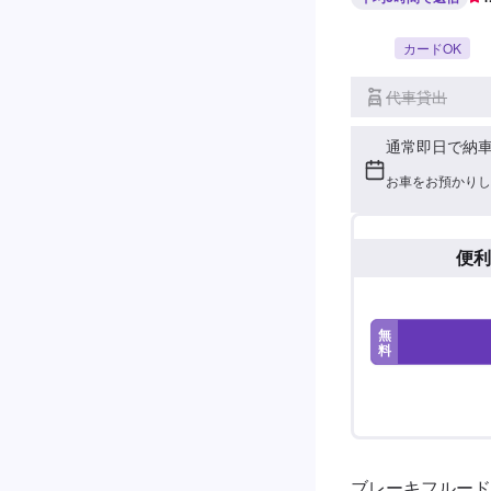
カードOK
代車貸出
通常即日で納
お車をお預かりし
便利
無
料
ブレーキフルード