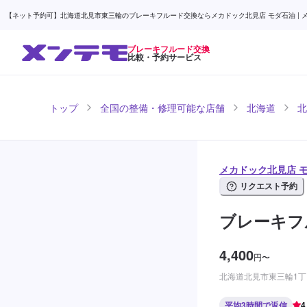
【ネット予約可】北海道北見市東三輪のブレーキフルード交換ならメカドック北見店 モダ石油 | 
ブレーキフルード交換
比較・予約サービス
トップ
全国の整備・修理可能な店舗
北海道
北
メカドック北見店 
リクエスト予約
ブレーキフ
4,400
円
〜
北海道北見市東三輪1丁目
平均3時間で返信
4