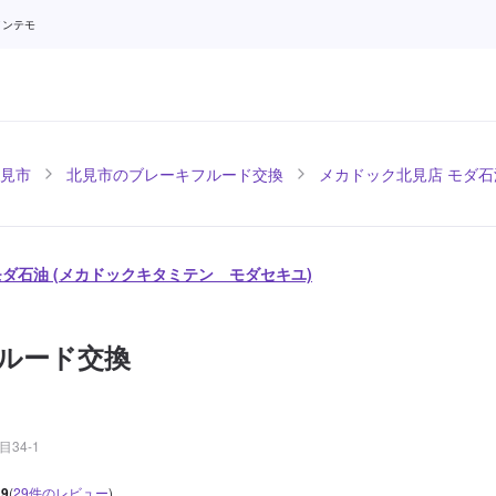
メンテモ
見市
北見市のブレーキフルード交換
メカドック北見店 モダ石
モダ石油 (メカドックキタミテン モダセキユ)
ルード交換
34-1
.9
(
29
件のレビュー
)