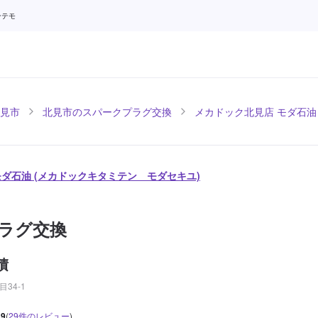
ンテモ
見市
北見市のスパークプラグ交換
メカドック北見店 モダ石油
モダ石油 (メカドックキタミテン モダセキユ)
ラグ交換
積
34-1
.9
(
29
件のレビュー
)