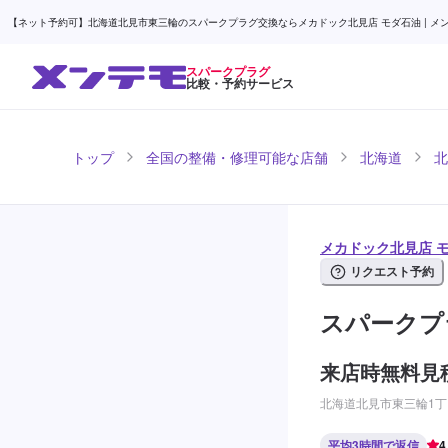
【ネット予約可】北海道北見市東三輪のスパークプラグ交換ならメカドック北見店 モダ石油 | メ
スパークプラグ
比較・予約サービス
トップ
全国の整備・修理可能な店舗
北海道
北
メカドック北見店 
リクエスト予約
スパークプ
来店時無料見
北海道北見市東三輪1丁目
平均3時間で返信
4