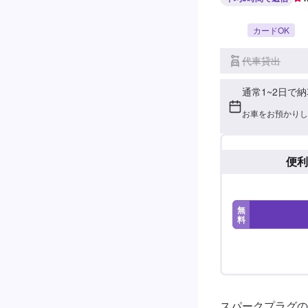
カードOK
代車貸出
通常1~2日で納
お車をお預かりし
便利
無
料
スパークプラグの