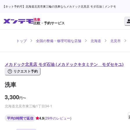
【ネット予約可】北海道北見市東三輪の洗車ならメカドック北見店 モダ石油 | メンテモ
洗車
比較・予約サービス
トップ
全国の整備・修理可能な店舗
北海道
北見市
メカドック北見店 モダ石油 (メカドックキタミテン モダセキユ)
リクエスト予約
洗車
3,300
円
〜
北海道北見市東三輪1丁目34-1
平均3時間で返信
4.9
(
29
件のレビュー
)