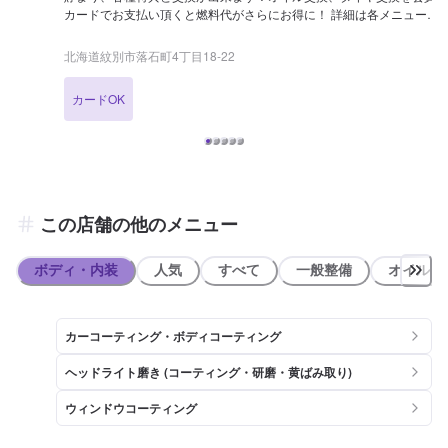
カードでお支払い頂くと燃料代がさらにお得に！ 詳細は各メニューペ
ージでご確認ください！ 【営業時間】 整備受付時間：10：00〜18：
00 給油営業時間：8：00〜21：00 【アクセス】 （株）交通学園紋別
北海道紋別市落石町4丁目18-22
自動車学校様（興部）方面から国道238号線を湯別方面へ進むと左手
に店舗がございます。オートバックス紋別の手前にございます。「モ
カードOK
ダ セルフ」と書かれた赤と黄色の大きな看板が目印です。
この店舗の他のメニュー
ボディ・内装
人気
すべて
一般整備
オイル類
カーコーティング・ボディコーティング
ヘッドライト磨き (コーティング・研磨・黄ばみ取り)
ウィンドウコーティング