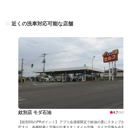
近くの洗車対応可能な店舗
紋別店 モダ石油
4.7
(
9
件)
【紋別SSのPRポイント】 アプリ会員様限定で給油の度にスタンプが
貯まり、各種特典と交換が出来ます！オイル交換、タイヤ交換を会員