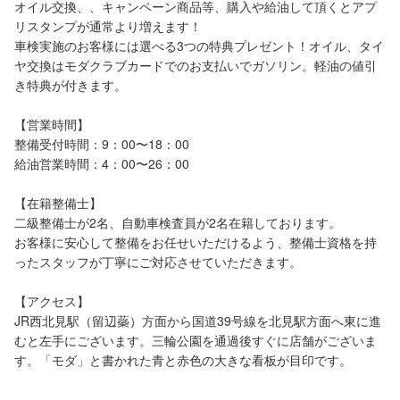
オイル交換、、キャンペーン商品等、購入や給油して頂くとアプ
リスタンプが通常より増えます！

車検実施のお客様には選べる3つの特典プレゼント！オイル、タイ
ヤ交換はモダクラブカードでのお支払いでガソリン。軽油の値引
き特典が付きます。

【営業時間】

整備受付時間：9：00〜18：00

給油営業時間：4：00〜26：00

【在籍整備士】

二級整備士が2名、自動車検査員が2名在籍しております。

お客様に安心して整備をお任せいただけるよう、整備士資格を持
ったスタッフが丁寧にご対応させていただきます。

【アクセス】

JR西北見駅（留辺蘂）方面から国道39号線を北見駅方面へ東に進
むと左手にございます。三輪公園を通過後すぐに店舗がございま
す。「モダ」と書かれた青と赤色の大きな看板が目印です。