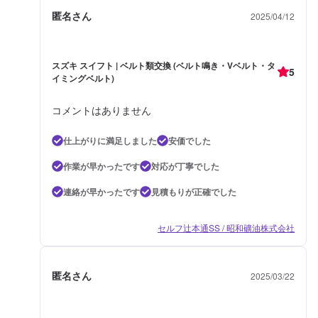
匿名さん
2025/04/12
スズキ スイフト | ベルト類交換 (ベルト鳴き・Vベルト・タ
5
イミングベルト)
コメントはありません
仕上がりに満足しました
安価でした
作業が早かったです
対応が丁寧でした
連絡が早かったです
見積もりが正確でした
セルフ辻本通SS / 昭和礦油株式会社
匿名さん
2025/03/22