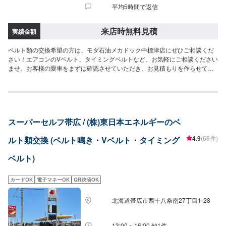
平均5時間で返信
来店時無料見積
実績金額
ベルト類の交換希望の方は、モダ石油メカドック中標津店にぜひご相談くだ
さい！エアコンのVベルト、タイミングベルトなど、お気軽にご相談ください
ませ。お客様の愛車をまずは確認させていただき、お見積もりを作らせてい
ただきます。このページより、ご予約をお待ちしております。
スーパーセルフ帯広 / (株)東日本エネルギーのベ
4.9
(68件)
ルト類交換 (ベルト鳴き・Vベルト・タイミング
ベルト)
カードOK
電子マネーOK
QR決済OK
北海道帯広市西十八条南27丁目1-28
13:00 ~ 16:00 他1件