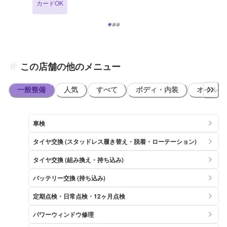
カードOK
駅方面から国道38号線を白糠町方面に東へ進むと左手に店舗がござい
ます。レストラン 八白様となりにございます。「モダ セルフ」と書
かれた赤い大きな看板が目印です。
この店舗の他のメニュー
一般整備
人気
すべて
ボディ・内装
オイル類
車検
タイヤ交換 (スタッドレス履き替え・脱着・ローテーション)
タイヤ交換 (組み換え・持ち込み)
バッテリー交換 (持ち込み)
定期点検・日常点検・12ヶ月点検
パワーウィンドウ修理