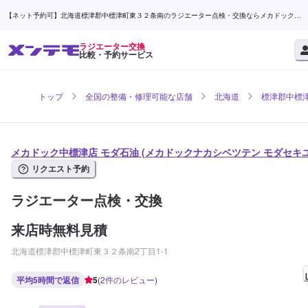
【ネット予約可】北海道標津郡中標津町東３２条南のラジエーター点検・交換ならメカドック中
標津店 モダ石油 | メンテモ
ラジエーター交換
比較・予約サービス
トップ
全国の整備・修理可能な店舗
北海道
標津郡中標
メカドック中標津店 モダ石油 (メカドックナカシベツテン モダセキユ
リクエスト予約
ラジエーター点検・交換
来店時無料見積
北海道標津郡中標津町東３２条南2丁目1-1
平均5時間で返信
5
(
2
件のレビュー
)