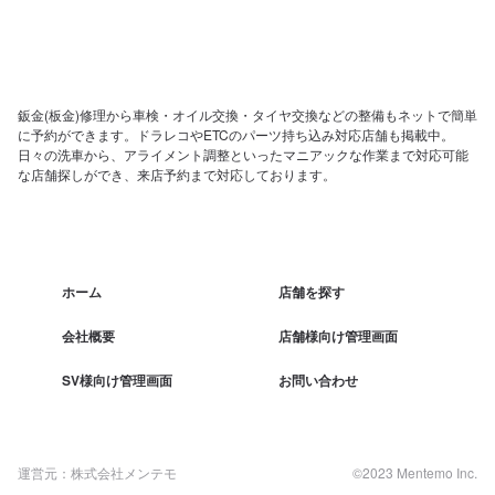
鈑金(板金)修理から車検・オイル交換・タイヤ交換などの整備もネットで簡単
に予約ができます。ドラレコやETCのパーツ持ち込み対応店舗も掲載中。
日々の洗車から、アライメント調整といったマニアックな作業まで対応可能
な店舗探しができ、来店予約まで対応しております。
ホーム
店舗を探す
会社概要
店舗様向け管理画面
SV様向け管理画面
お問い合わせ
運営元：株式会社メンテモ
©2023 Mentemo Inc.