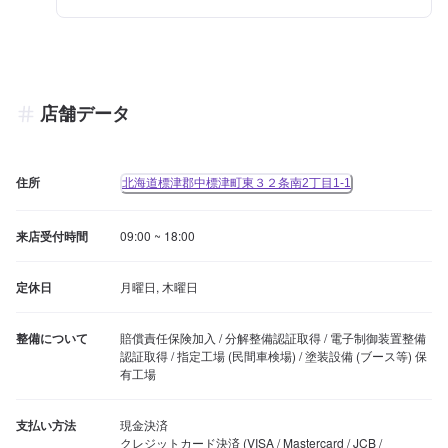
店舗データ
住所
北海道標津郡中標津町東３２条南2丁目1-1
来店受付時間
09:00 ~ 18:00
定休日
月曜日, 木曜日
整備について
賠償責任保険加入 / 分解整備認証取得 / 電子制御装置整備
認証取得 / 指定工場 (民間車検場) / 塗装設備 (ブース等) 保
有工場
支払い方法
現金決済

クレジットカード決済 (VISA / Mastercard / JCB / 