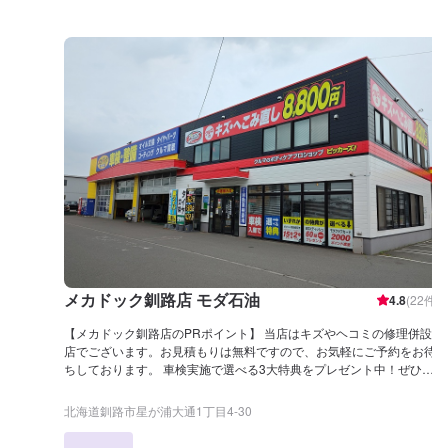
メカドック釧路店 モダ石油
4.8
(
22
件)
【メカドック釧路店のPRポイント】 当店はキズやヘコミの修理併設
店でございます。お見積もりは無料ですので、お気軽にご予約をお待
ちしております。 車検実施で選べる3大特典をプレゼント中！ぜひご
依頼くださいませ！ 【営業時間】 整備受付時間：8：00〜20：00 給
油営業時間：4：00〜26：00 【在籍整備士】 二級整備士が4名在籍し
北海道釧路市星が浦大通1丁目4-30
ております。オイル交換などの日常整備から点検まで、お客様のお車
の整備は当店が責任を持ってご対応いたします。 【アクセス】 釧路