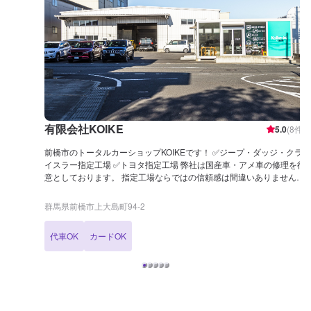
有限会社KOIKE
5.0
(
8
件)
前橋市のトータルカーショップKOIKEです！ ✅ジープ・ダッジ・クラ
イスラー指定工場 ✅トヨタ指定工場 弊社は国産車・アメ車の修理を得
意としております。 指定工場ならではの信頼感は間違いありません！
KOIKEでは高い技術力を持っている職人のみならず自動車の歪みを3
次元計測できる世界初のコンピューター計測診断システムTOUCHや
群馬県前橋市上大島町94-2
国内外を問わず多種多様な自動車を骨格(フレーム)修正作業すること
ができる3Dジグ修正機SERIE100の両方を所有しており、全ての復元
代車OK
カードOK
作業に妥協しない高い技術力と最新設備を揃え完成度の高い修理をご
提供します！ 他店に修理を断られてしまったお車でも、まずはお気軽
にご相談ください！