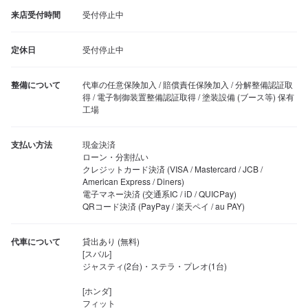
来店受付時間
受付停止中
定休日
受付停止中
整備について
代車の任意保険加入 / 賠償責任保険加入 / 分解整備認証取
得 / 電子制御装置整備認証取得 / 塗装設備 (ブース等) 保有
工場
支払い方法
現金決済

ローン・分割払い

クレジットカード決済 (VISA / Mastercard / JCB / 
American Express / Diners)

電子マネー決済 (交通系IC / iD / QUICPay)

QRコード決済 (PayPay / 楽天ペイ / au PAY)
代車について
貸出あり (無料)

[スバル]

ジャスティ(2台)・ステラ・プレオ(1台)

[ホンダ]

フィット
