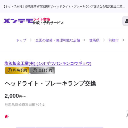
【ネット予約可】群馬県前橋市富田町のヘッドライト・ブレーキランプ交換なら塩沢板金工業
(有) | メンテモ
ライト交換
比較・予約サービス
トップ
全国の整備・修理可能な店舗
群馬県
前橋市
塩沢板金工業(有) (シオザワバンキンコウギョウ)
即時予約
当日予約
ヘッドライト・ブレーキランプ交換
2,000
円
〜
群馬県前橋市富田町764-2
-