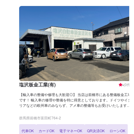
塩沢板金工業(有)
-
(
0
件)
【輸入車の整備や修理も大歓迎◎】 当店は前橋市にある整備板金工場
です！ 輸入車の修理や整備を特に得意としております。ドイツやイタ
リアなどの欧州車のみならず、アメ車の整備等もお受けいたします。
また、旧車等の整備も柔軟にご対応させていただきますので、お気軽
にご依頼ください！ カードやQRコード決済にも対応しております！
群馬県前橋市富田町764-2
[当店までのアクセス] 国道17号（上武道路）から県道40号（藤岡大胡
線）を進みます。セブンイレブン前橋富田町店様のある交差点を東方
代車OK
カードOK
電子マネーOK
QR決済OK
ローンOK
向に進むと左手に工場がございます。