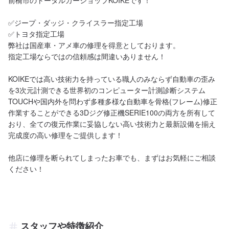
前橋市のトータルカーショップKOIKEです！

✅ジープ・ダッジ・クライスラー指定工場

✅トヨタ指定工場

弊社は国産車・アメ車の修理を得意としております。

指定工場ならではの信頼感は間違いありません！

KOIKEでは高い技術力を持っている職人のみならず自動車の歪み
を3次元計測できる世界初のコンピューター計測診断システム
TOUCHや国内外を問わず多種多様な自動車を骨格(フレーム)修正
作業することができる3Dジグ修正機SERIE100の両方を所有して
おり、全ての復元作業に妥協しない高い技術力と最新設備を揃え
完成度の高い修理をご提供します！

他店に修理を断られてしまったお車でも、まずはお気軽にご相談
ください！
スタッフや特徴紹介