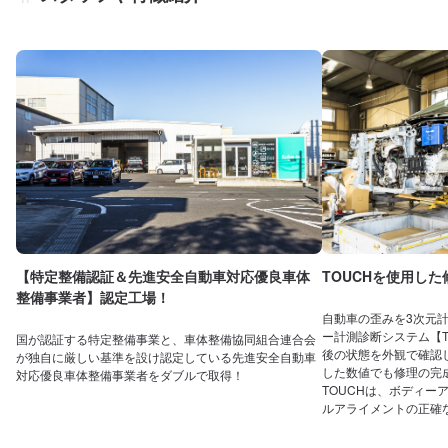
【特定整備認証＆先進安全自動車対応優良車体
TOUCHを使用し
整備事業者】認定工場！
自動車の歪みを3次元
ー計測診断システム【T
国が認証する特定整備事業と、車体整備協同組合連合会
後の状態を外観で確認し
が独自に厳しい基準を設け認定している先進安全自動車
した数値でも修理の完
対応優良車体整備事業者をダブルで取得！
TOUCHは、ボディー
ルアライメントの正確