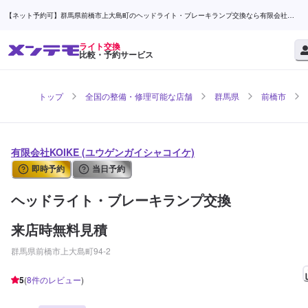
【ネット予約可】群馬県前橋市上大島町のヘッドライト・ブレーキランプ交換なら有限会社
KOIKE | メンテモ
ライト交換
比較・予約サービス
トップ
全国の整備・修理可能な店舗
群馬県
前橋市
有限会社KOIKE (ユウゲンガイシャコイケ)
即時予約
当日予約
ヘッドライト・ブレーキランプ交換
来店時無料見積
群馬県前橋市上大島町94-2
5
(
8
件のレビュー
)