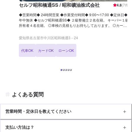
セルフ昭和橋通SS / 昭和礦油株式会社
4.8
(
7
件)
◆営業時間◆ 24時間営業 ◆作業受付時間◆ 9:00〜17:00 ◆定休日◆
年中無休 ◆セルフ昭和橋通SS◆ ２級整備士２名在籍。 キーパー１級
所有者４名在籍。 ◎車検の見積もりお待ちしております。 ◎カーコ
ーティングも資格所有者が多数在籍しています。 私たちに安心してお
任せください！ ◆アクセス◆ 当店は国道1号線沿いにございます。 ま
愛知県名古屋市中川区昭和橋通3－24
た、昭和橋通3交差点の近く「エネオス オブリステーション昭和橋
SS」の横にございます。
代車OK
カードOK
ローンOK
よくある質問
営業時間・定休日を教えてください
支払い方法は？