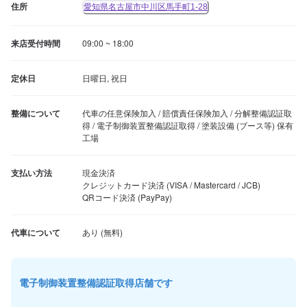
住所
愛知県名古屋市中川区馬手町1-28
来店受付時間
09:00 ~ 18:00
定休日
日曜日, 祝日
整備について
代車の任意保険加入 / 賠償責任保険加入 / 分解整備認証取
得 / 電子制御装置整備認証取得 / 塗装設備 (ブース等) 保有
工場
支払い方法
現金決済

クレジットカード決済 (VISA / Mastercard / JCB)

QRコード決済 (PayPay)
代車について
電子制御装置整備認証取得店舗です