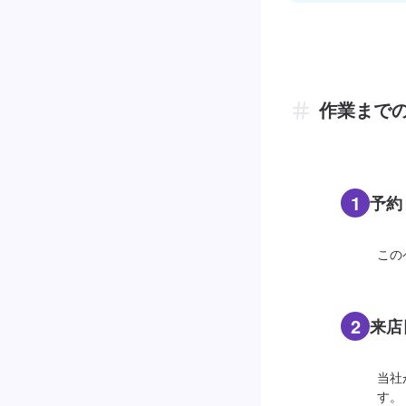
作業まで
1
予約
この
2
来店
当社
す。