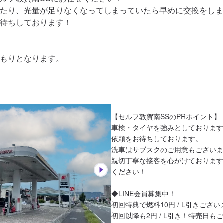
たり、光量が足りなくなってしまっていたら早めに交換をしま
待ちしております！

もりとなります。
【セルフ敦賀南SSのPRポイント】

車検・タイヤを強みとしております
依頼をお待ちしております。

洗車はサブスクのご用意もございま
親切丁寧な接客を心がけております
ください！

◆LINE会員募集中！

初回特典で燃料10円 / L引きござい
初回以降も2円 / L引き！特売日も