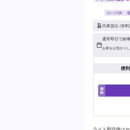
カードOK
電
代車貸出 (有料
通常即日で納
お車をお預かりし
便利
無
料
ライト類交換はセ