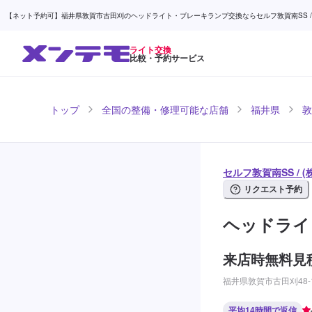
【ネット予約可】福井県敦賀市古田刈のヘッドライト・ブレーキランプ交換ならセルフ敦賀南SS / (
ライト交換
比較・予約サービス
トップ
全国の整備・修理可能な店舗
福井県
敦
セルフ敦賀南SS / 
リクエスト予約
ヘッドライ
来店時無料見
福井県敦賀市古田刈48-
平均14時間で返信