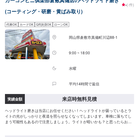
カーコンビニ俱楽部倉敷真備店のヘッドライト磨き
-
(-件)
(コーティング・研磨・黄ばみ取り)
代車OK
カードOK
QR決済OK
ローンOK
岡山県倉敷市真備町川辺88-1
9:00 ~ 18:00
水曜
平均14時間で返信
来店時無料見積
実績金額
ヘッドライト磨きは当店にお任せください！ヘッドライトが曇っているとラ
イトの光がしっかりと夜道を照らせなくなってしまいます。車検に落ちてし
まう可能性もあるので注意しましょう。ライトが暗いかも？と思ったらお気
軽にご相談ください。弊社は土日祝日も営業しておりますので平日に時間が
取れない方でもご安心ください！主に日本車の対応を得意としております。
トラック、外国車対応は出来かねますのでご了承ください。保険事故修理、