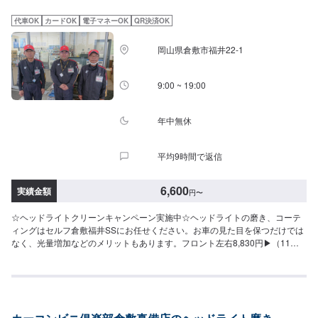
代車OK
カードOK
電子マネーOK
QR決済OK
岡山県倉敷市福井22-1
9:00 ~ 19:00
年中無休
平均9時間で返信
6,600
実績金額
円
〜
☆ヘッドライトクリーンキャンペーン実施中☆ヘッドライトの磨き、コーテ
ィングはセルフ倉敷福井SSにお任せください。お車の見た目を保つだけでは
なく、光量増加などのメリットもあります。フロント左右8,830円▶（11月
限定特価）6,600円この機会にぜひ一度お試しください(^^)