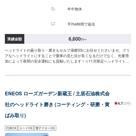
年中無休
平均4時間で返信
6,600
実績金額
円
〜
ヘッドライトの曇り取り・磨きもセルフ湯郷SSにお任せくださいませ。クリ
アなヘッドライトにすることで愛車の見た目が良くなるだけでなく、光量増
加によって夜間の安全運転にも貢献いたします！☆11月限定ヘッドライトク
リーンキャンペーン☆通常フロント左右で¥8,830のところ、期間中は
¥6,600！！この機会にぜひ一度お試しください(^^)
ENEOS ローズガーデン新蔵王 / 土居石油株式会
4.7
(3件)
社のヘッドライト磨き (コーティング・研磨・黄
ばみ取り)
代車OK
カードOK
電子マネーOK