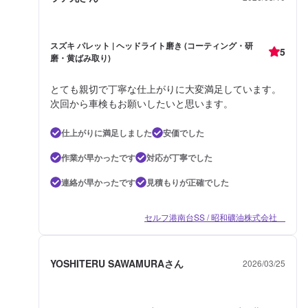
スズキ パレット | ヘッドライト磨き (コーティング・研
5
磨・黄ばみ取り)
とても親切で丁寧な仕上がりに大変満足しています。
次回から車検もお願いしたいと思います。
仕上がりに満足しました
安価でした
作業が早かったです
対応が丁寧でした
連絡が早かったです
見積もりが正確でした
セルフ港南台SS / 昭和礦油株式会社
YOSHITERU SAWAMURAさん
2026/03/25