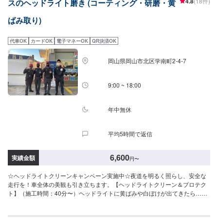
4.8
(18件)
スのヘッドライト磨き (コーティング・研磨・黄
ばみ取り)
代車OK
カードOK
電子マネーOK
QR決済OK
岡山県岡山市北区学南町2-4-7
9:00 ~ 18:00
年中無休
平均5時間で返信
6,600
実績金額
円
〜
☆ヘッドライトクリーンキャンペーン実施中☆夜道を明るく照らし、安全な
走行を！車全体の美観も引き立ちます。【ヘッドライトクリーン＆プロテク
ト】（施工時間：40分〜）ヘッドライトに黄ばみや白ぼけが出てきたら…フ
ロント左右8,830円▶︎（11月限定特価）6,600円この機会にぜひ一度お試しく
ださい(^^)