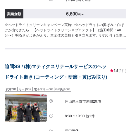
6,600
実績金額
円
〜
☆ヘッドライトクリーンキャンペーン実施中☆ヘッドライトの黄ばみ・白ぼ
けが出てきたら…【ヘッドライトクリーン＆プロテクト】（施工時間：40
分〜）明るさがよみがえり、車全体の美観も引き立ちます。8,830円（全車
種・ヘッドライト左右）▶（11月限定特価）6,600円
迫間SS / (株)マティクスリテールサービスのヘッ
4.5
(2件)
ドライト磨き (コーティング・研磨・黄ばみ取り)
代車OK
カードOK
電子マネーOK
QR決済OK
岡山県玉野市迫間2079
8:30 ~ 19:00 他1件
年中無休