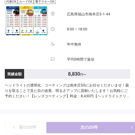
代車OK
カードOK
電子マネーOK
広島県福山市南本庄3-1-44
9:00 ~ 18:00
年中無休
平均5時間で返信
8,830
実績金額
円
〜
ヘッドライトの透明化、コーティングは南本庄SSにお任せくださいませ！曇
りを取ることで見た目の改善、明るさアップに貢献いたします！お気軽にご
予約ください！【レンズコーティング】料金：8,430円【ヘッドライトクリー
ン＆プロテクト】左右：8,830円施工時間：45分【レンズコーティング＋ヘ
ッドライトクリーン＆プロテクト】テールランプ料金：11,630円
前の
20
件
次の
20
件