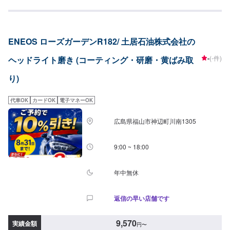
分【レンズコーティング＋ヘッドライトクリーン＆プロテクト】テールラン
プ料金：11,300円※軽自動車は9,770円
ENEOS ローズガーデンR182/ 土居石油株式会社の
-
(-件)
ヘッドライト磨き (コーティング・研磨・黄ばみ取
り)
代車OK
カードOK
電子マネーOK
広島県福山市神辺町川南1305
9:00 ~ 18:00
年中無休
返信の早い店舗です
9,570
実績金額
円
〜