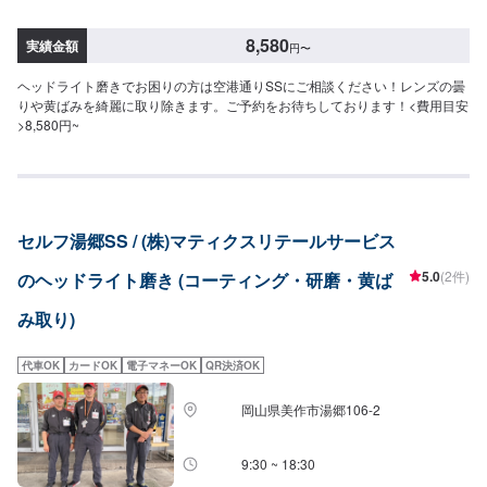
8,580
実績金額
円
〜
ヘッドライト磨きでお困りの方は空港通りSSにご相談ください！レンズの曇
りや黄ばみを綺麗に取り除きます。ご予約をお待ちしております！<費用目安
>8,580円~
セルフ湯郷SS / (株)マティクスリテールサービス
5.0
(2件)
のヘッドライト磨き (コーティング・研磨・黄ば
み取り)
代車OK
カードOK
電子マネーOK
QR決済OK
岡山県美作市湯郷106-2
9:30 ~ 18:30