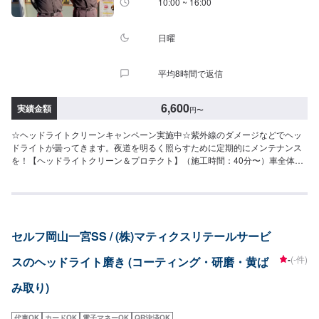
10:00 ~ 16:00
日曜
平均8時間で返信
6,600
実績金額
円
〜
☆ヘッドライトクリーンキャンペーン実施中☆紫外線のダメージなどでヘッ
ドライトが曇ってきます。夜道を明るく照らすために定期的にメンテナンス
を！【ヘッドライトクリーン＆プロテクト】（施工時間：40分〜）車全体の
美観が引き立ち、明るさがよみがえりますフロント左右8,830円▶（11月限
定特価）6,600円この機会にぜひ一度お試しください(^^)
セルフ岡山一宮SS / (株)マティクスリテールサービ
-
(-件)
スのヘッドライト磨き (コーティング・研磨・黄ば
み取り)
代車OK
カードOK
電子マネーOK
QR決済OK