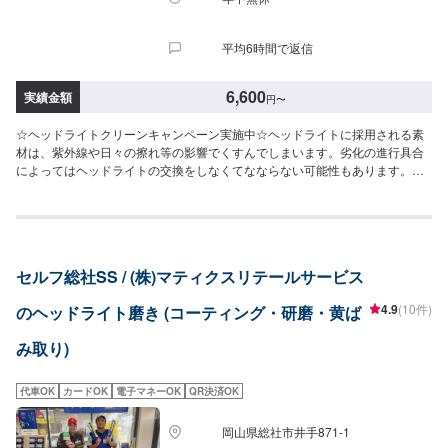
平均6時間で返信
6,600
実績金額
円
〜
☆ヘッドライトクリーンキャンペーン実施中☆ヘッドライトに採用される素
材は、紫外線や日々の擦れ等の影響でくすんでしまいます。劣化の進行具合
によってはヘッドライトの交換をしなくてなならない可能性もあります。ラ
イトが暗いなと感じたらこちらのメニューをご予約ください。【ヘッドライ
トクリーン＆プロテクト】（施工時間：40分〜）車全体の美観が引き立ち、
明るさがよみがえりますフロント左右8,830円▶（11月限定特価）6,600円こ
の機会にぜひ一度お試しください(^^)
セルフ総社SS / (株)マティクスリテールサービス
4.9
(10件)
のヘッドライト磨き (コーティング・研磨・黄ば
み取り)
代車OK
カードOK
電子マネーOK
QR決済OK
岡山県総社市井手871-1