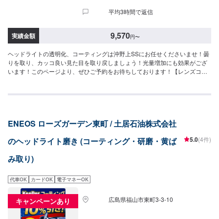
平均3時間で返信
9,570
実績金額
円
〜
ヘッドライトの透明化、コーティングは沖野上SSにお任せくださいませ！曇
りを取り、カッコ良い見た目を取り戻しましょう！光量増加にも効果がござ
います！このページより、ぜひご予約をお待ちしております！【レンズコー
ティング】料金：9,130円※軽自動車は7,370円【ヘッドライトクリーン＆プ
ロテクト】左右：9,570円施工時間：45分【レンズコーティング＋ヘッドラ
イトクリーン＆プロテクト】テールランプ料金：12,540円※軽自動車は
10,890円
ENEOS ローズガーデン東町 / 土居石油株式会社
5.0
(4件)
のヘッドライト磨き (コーティング・研磨・黄ば
み取り)
代車OK
カードOK
電子マネーOK
広島県福山市東町3-3-10
キャンペーンあり