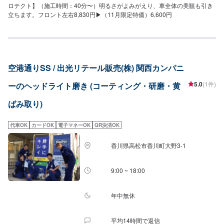
ロテクト】（施工時間：40分〜）明るさがよみがえり、車全体の美観も引き
立ちます。フロント左右8,830円▶︎（11月限定特価）6,600円
空港通りSS / 出光リテール販売(株) 関西カンパニ
5.0
(1件)
ーのヘッドライト磨き (コーティング・研磨・黄
ばみ取り)
代車OK
カードOK
電子マネーOK
QR決済OK
香川県高松市香川町大野3-1
9:00 ~ 18:00
年中無休
平均14時間で返信