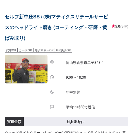
セルフ新中庄SS / (株)マティクスリテールサービ
5.0
(3件)
スのヘッドライト磨き (コーティング・研磨・黄
ばみ取り)
代車OK
カードOK
電子マネーOK
QR決済OK
岡山県倉敷市二子348-1
9:00 ~ 18:30
年中無休
平均11時間で返信
6,600
実績金額
円
〜
☆ヘッドライトクリーンキャンペーン実施中☆ヘッドライトはさまざまな要