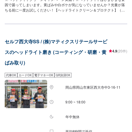
因で曇ってしまいます。黄ばみや白ボケが気になっていませんか？光量が落
ちる前に一度お試しください！【ヘッドライトクリーン＆プロテクト】（施
工時間：40分〜）車の美観が引き立ち、明るさがよみがえります。8,830円
▶︎（11月限定特価）6,600円
セルフ西大寺SS / (株)マティクスリテールサービ
4.9
(20件)
スのヘッドライト磨き (コーティング・研磨・黄
ばみ取り)
代車OK
カードOK
電子マネーOK
QR決済OK
岡山県岡山市東区西大寺中3-16-11
9:00 ~ 18:00
年中無休
平均8時間で返信