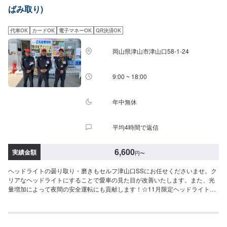
ばみ取り)
代車OK
カードOK
電子マネーOK
QR決済OK
岡山県津山市津山口58-1-24
9:00 ~ 18:00
年中無休
平均4時間で返信
6,600
実績金額
円
〜
ヘッドライトの曇り取り・磨きもセルフ津山口SSにお任せくださいませ。ク
リアなヘッドライトにすることで愛車の見た目が改善いたします。また、光
量増加によって夜間の安全運転にも貢献します！☆11月限定ヘッドライトク
リーンキャンペーン☆通常フロント左右で¥8,830のところ、期間中は
¥6,600！！この機会にぜひ一度お試しください(^^)