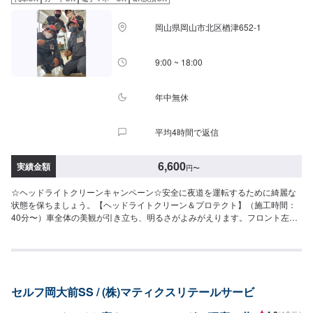
岡山県岡山市北区楢津652-1
9:00 ~ 18:00
年中無休
平均4時間で返信
6,600
実績金額
円
〜
☆ヘッドライトクリーンキャンペーン☆安全に夜道を運転するために綺麗な
状態を保ちましょう。【ヘッドライトクリーン＆プロテクト】（施工時間：
40分〜）車全体の美観が引き立ち、明るさがよみがえります。フロント左右
8,830円▶（11月限定特価）6,600円※料金はいずれも税込
セルフ岡大前SS / (株)マティクスリテールサービ