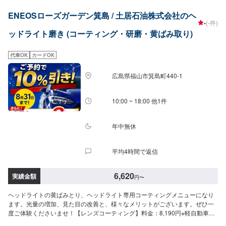
ENEOSローズガーデン箕島 / 土居石油株式会社のヘ
-
(-件)
ッドライト磨き (コーティング・研磨・黄ばみ取り)
代車OK
カードOK
広島県福山市箕島町440-1
10:00 ~ 18:00 他1件
年中無休
平均4時間で返信
6,620
実績金額
円
〜
ヘッドライトの黄ばみとり、ヘッドライト専用コーティングメニューになり
ます。光量の増加、見た目の改善と、様々なメリットがございます。ぜひ一
度ご体験くださいませ！【レンズコーティング】料金：8,190円※軽自動車は
6,620円【ヘッドライトクリーン＆プロテクト】左右：8,580円施工時間：45