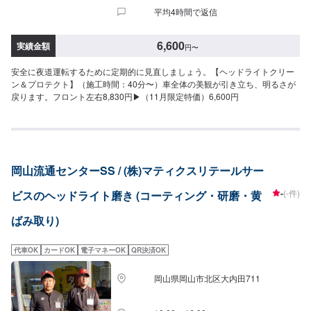
平均4時間で返信
6,600
実績金額
円
〜
安全に夜道運転するために定期的に見直しましょう。【ヘッドライトクリー
ン＆プロテクト】（施工時間：40分〜）車全体の美観が引き立ち、明るさが
戻ります。フロント左右8,830円▶︎（11月限定特価）6,600円
岡山流通センターSS / (株)マティクスリテールサー
-
(-件)
ビスのヘッドライト磨き (コーティング・研磨・黄
ばみ取り)
代車OK
カードOK
電子マネーOK
QR決済OK
岡山県岡山市北区大内田711