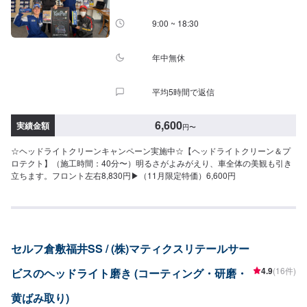
9:00 ~ 18:30
年中無休
平均5時間で返信
6,600
実績金額
円
〜
☆ヘッドライトクリーンキャンペーン実施中☆【ヘッドライトクリーン＆プ
ロテクト】（施工時間：40分〜）明るさがよみがえり、車全体の美観も引き
立ちます。フロント左右8,830円▶︎（11月限定特価）6,600円
セルフ倉敷福井SS / (株)マティクスリテールサー
4.9
(16件)
ビスのヘッドライト磨き (コーティング・研磨・
黄ばみ取り)