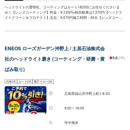
ヘッドライトの透明化、コーティングはルート182SSにお任せくださいま
せ！【レンズコーティング】料金：9,130円※軽自動車は7,370円【ヘッドラ
イトクリーン＆プロテクト】左右：9,570円施工時間：45分【レンズコーテ
ィング＋ヘッドライトクリーン＆プロテクト】テールランプ料金：12,540円
※軽自動車は10,890円
ENEOS ローズガーデン沖野上 / 土居石油株式会
5.0
(2件)
社のヘッドライト磨き (コーティング・研磨・黄
ばみ取り)
代車OK
カードOK
電子マネーOK
広島県福山市沖野上町1-8-33
9:00 ~ 18:00
年中無休