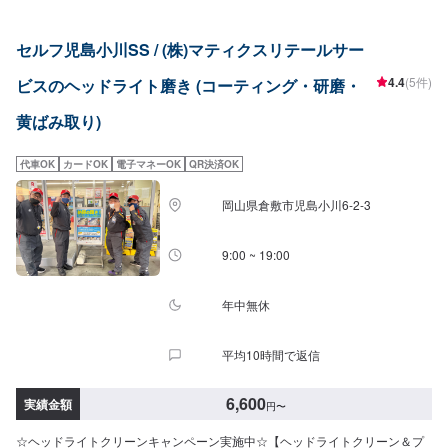
鈑金塗装、車検、一般整備の作業を特に得意としていますのでお困りの方は
弊社にお任せください！代車(軽自動車)や自社レンタカーもございますのでお
セルフ児島小川SS / (株)マティクスリテールサー
気軽にご相談ください。
4.4
(5件)
ビスのヘッドライト磨き (コーティング・研磨・
黄ばみ取り)
代車OK
カードOK
電子マネーOK
QR決済OK
岡山県倉敷市児島小川6-2-3
9:00 ~ 19:00
年中無休
平均10時間で返信
6,600
実績金額
円
〜
☆ヘッドライトクリーンキャンペーン実施中☆【ヘッドライトクリーン＆プ