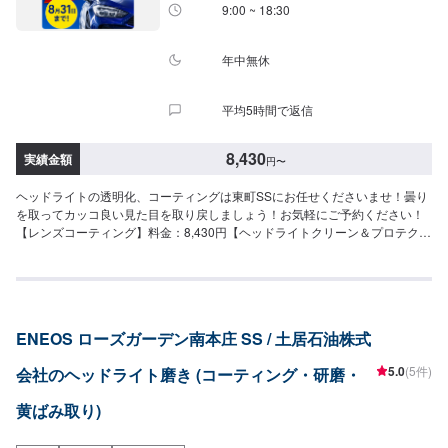
9:00 ~ 18:30
年中無休
平均5時間で返信
8,430
実績金額
円
〜
ヘッドライトの透明化、コーティングは東町SSにお任せくださいませ！曇り
を取ってカッコ良い見た目を取り戻しましょう！お気軽にご予約ください！
【レンズコーティング】料金：8,430円【ヘッドライトクリーン＆プロテク
ト】左右：8,830円施工時間：45分【レンズコーティング＋ヘッドライトク
リーン＆プロテクト】テールランプ料金：11,630円
ENEOS ローズガーデン南本庄 SS / 土居石油株式
5.0
(5件)
会社のヘッドライト磨き (コーティング・研磨・
黄ばみ取り)