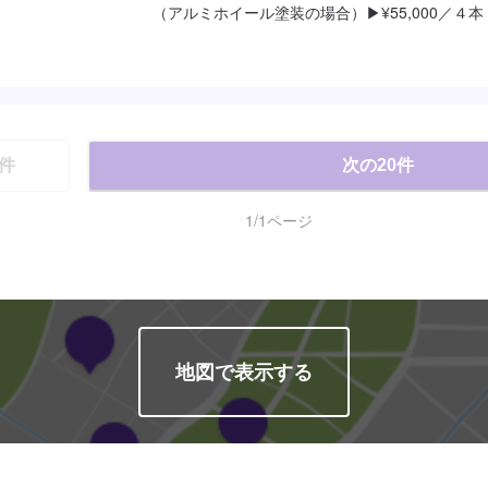
（アルミホイール塗装の場合）▶︎¥55,000／４本
件
次の
20
件
1
/
1
ページ
地図で表示する