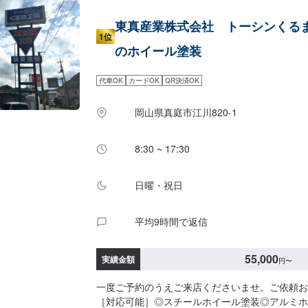
東真産業株式会社 トーシンくる
1位
のホイール塗装
代車OK
カードOK
QR決済OK
岡山県真庭市江川820-1
8:30 ~ 17:30
日曜・祝日
平均9時間で返信
55,000
実績金額
円
〜
一度ご予約のうえご来店くださいませ。ご依頼お
［対応可能］◎スチールホイール塗装◎アルミホ