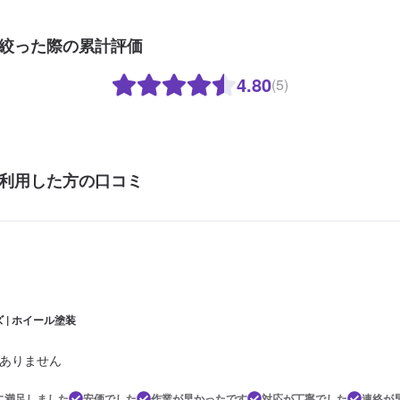
絞った際の累計評価
4.80
(5)
利用した方の口コミ
 | ホイール塗装
ありません
に満足しました
安価でした
作業が早かったです
対応が丁寧でした
連絡が