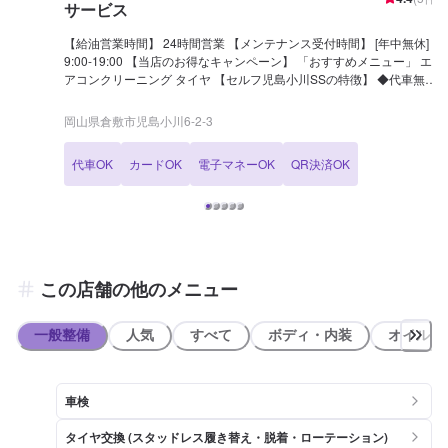
サービス
【給油営業時間】 24時間営業 【メンテナンス受付時間】 [年中無休]
9:00-19:00 【当店のお得なキャンペーン】 「おすすめメニュー」 エ
アコンクリーニング タイヤ 【セルフ児島小川SSの特徴】 ◆代車無料
貸出がございます。利用希望の方は、ネット予約の際に希望とご選択
ください。 【国家資格保持者が在籍】 ◆当SSには2級整備士と3級整
岡山県倉敷市児島小川6-2-3
備士が在籍しております。定期的なメンテナンスはもちろん、運転し
ていて気になることがあれば是非当店にご相談下さいませ！ 【セルフ
代車OK
カードOK
電子マネーOK
QR決済OK
児島小川SSは認証資格を持っております】 ◆当店では分解認証を取
得しております。店舗内でエンジンを取り外しての整備や修理が可能
です。エンジンから異音が聞こえる、スムーズに加速しないなど、お
車で気になることがありましたら、ネット予約より是非一度ご相談下
さい！
この店舗の他のメニュー
一般整備
人気
すべて
ボディ・内装
オイル類
車検
タイヤ交換 (スタッドレス履き替え・脱着・ローテーション)