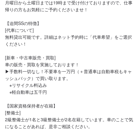
月曜日から土曜日までは19時まで受け付けておりますので、仕事
帰りの方もお気軽にご予約くださいませ！

【迫間SSの特徴】

[代車について]

無料貸出可能です。詳細はネット予約時に「代車希望」をご選択
ください！

[新車・中古車販売・買取]

車の販売・買取を実施しております！

▶︎手数料一切なし！不要車を一万円（＋普通車は自動車税もキャ
ッシュバック）で買い取ります。

　※リサイクル料込み

　※軽自動車は五千円

【国家資格保持者が在籍】

[整備士]

2級整備士が1名と3級整備士が2名在籍しています。車のことで気
になることがあれば、是非ご相談ください。