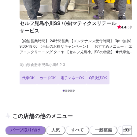
セルフ児島小川SS / (株)マティクスリテール
4.4
(
5
件)
サービス
【給油営業時間】 24時間営業 【メンテナンス受付時間】 [年中無休]
9:00-19:00 【当店のお得なキャンペーン】 「おすすめメニュー」 エ
アコンクリーニング タイヤ 【セルフ児島小川SSの特徴】 ◆代車無料
貸出がございます。利用希望の方は、ネット予約の際に希望とご選択
ください。 【国家資格保持者が在籍】 ◆当SSには2級整備士と3級整
岡山県倉敷市児島小川6-2-3
備士が在籍しております。定期的なメンテナンスはもちろん、運転し
ていて気になることがあれば是非当店にご相談下さいませ！ 【セルフ
代車OK
カードOK
電子マネーOK
QR決済OK
児島小川SSは認証資格を持っております】 ◆当店では分解認証を取
得しております。店舗内でエンジンを取り外しての整備や修理が可能
です。エンジンから異音が聞こえる、スムーズに加速しないなど、お
車で気になることがありましたら、ネット予約より是非一度ご相談下
さい！
この店舗の他のメニュー
パーツ取り付け
人気
すべて
一般整備
ボディ