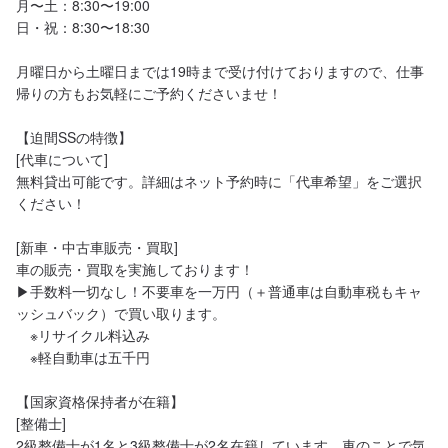
月〜土：8:30〜19:00

日・祝：8:30〜18:30

月曜日から土曜日までは19時まで受け付けておりますので、仕事
帰りの方もお気軽にご予約くださいませ！

【迫間SSの特徴】

[代車について]

無料貸出可能です。詳細はネット予約時に「代車希望」をご選択
ください！

[新車・中古車販売・買取]

車の販売・買取を実施しております！

▶︎手数料一切なし！不要車を一万円（＋普通車は自動車税もキャ
ッシュバック）で買い取ります。

　※リサイクル料込み

　※軽自動車は五千円

【国家資格保持者が在籍】

[整備士]

2級整備士が1名と3級整備士が2名在籍しています。車のことで気