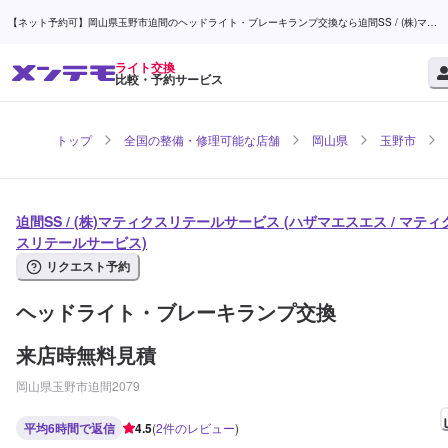
【ネット予約可】岡山県玉野市迫間のヘッドライト・ブレーキランプ交換なら迫間SS / (株)マテ
ィクスリテールサービス | メンテモ
ライト交換
比較・予約サービス
トップ
全国の整備・修理可能な店舗
岡山県
玉野市
迫間SS / (株)マティクスリテールサービス (ハザマエスエス / マティ
スリテールサービス)
リクエスト予約
ヘッドライト・ブレーキランプ交換
来店時無料見積
岡山県玉野市迫間2079
平均6時間で返信
4.5
(
2
件のレビュー
)