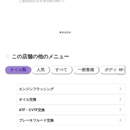
三重県四日市市水沢町3861-1
4％も満たない方が所有している難関資格です。 お車のトラブルの際
も、安心して当店にお任せくださいませ。 【当店へのアクセス】 当
店は巡見街道(国道306号)沿いにあり、「音の和cafe」様が道路向かい
にございます。 どちらの車線からも当店に入ることが可能です。
この店舗の他のメニュー
オイル類
人気
すべて
一般整備
ボディ・内装
エンジンフラッシング
オイル交換
ATF・CVTF交換
ブレーキフルード交換