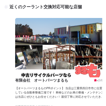
近くのクーラント交換対応可能な店舗
有限会社 オートパーツまるも
-
(
0
件)
【オートパーツまるものPRポイント】 当店は三重県四日市市に位置
している自動車整備工場です！ 車検などのお車の整備・メンテナンス
は当店にぜひともお任せください！ 親切丁寧に対応させていただきま
す。 【経験豊富な整備士が在籍しております】 オートパーツまるも
では、1級整備士が在籍しております！ 車の整備に関わる人の中でも