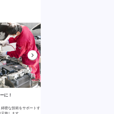
ーに！
3Dアライメントテスター採用！
、綿密な技術をサポートする最
自動車は「走る」「曲がる」「止まる」
復元致します。
す。 当社では、最新の4輪コンピュータ