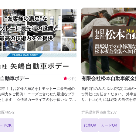
自動車ボデー
有限会社松本自動車鈑金
-
(
0
件)
52年！【お客様の満足を】モットーに最先端の
県内2件のみのボルボ指定工場の
技術力をご提供！ ニーズに合わせた最適なプラ
ひ弊社にお任せください。 外車
ライフのお手伝い☆ プロ
り、仕上がりには絶対の自信を持
ではの満足のサービス体制です。 クルマのこと
を安心してお任せください。
もご相談ください！ 高い完成度を追求する最新
465‐2
群馬県富岡市白岩237
整っています。 あなたの車をご予算に合わせ、
ィーに、より完全に仕上げます。
ードOK
代車OK
カードOK