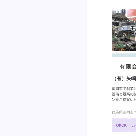
（有）矢嶋
富岡市で創業
設備と最高の
ンをご提案いたします！ ☆快適カー
ショップなら
なら、なんで
群馬県富岡市内匠
の設備環境が
よりスピーデ
代車OK
カ