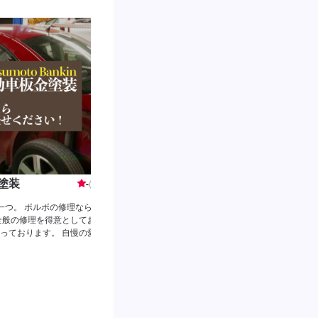
塗装
株式会社小林自動車ボデー
-
(
0
件)
一つ。 ボルボの修理ならぜ
弊社では、「私たちの商品は満足感です。」と心か
全般の修理を得意としてお
企業を目指し、日々努力を続けております。私たち
っております。 自慢の愛車
に「お客様をお守りする為」。そして「社員を守る
社 経営指針と経営理念に基づき、お客様から選ば
業を目指して来ました。 人財育成と環境整備に力
群馬県高崎市町屋町708
所や時間を選ばず、いかなる事案でも対応ができる
値提供の為に、365日対応を実現しております。こ
代車OK
カードOK
QR決済OK
必ず、お客様に「安心」という大きな価値となるこ
しています。 今後も時代のニーズに合わせ、活動