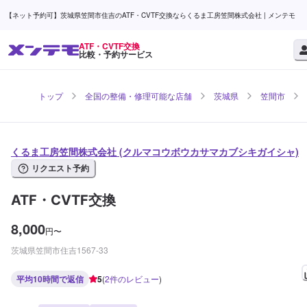
【ネット予約可】茨城県笠間市住吉のATF・CVTF交換ならくるま工房笠間株式会社 | メンテモ
ATF・CVTF交換
比較・予約サービス
トップ
全国の整備・修理可能な店舗
茨城県
笠間市
くるま工房笠間株式会社 (クルマコウボウカサマカブシキガイシャ)
リクエスト予約
ATF・CVTF交換
8,000
円
〜
茨城県笠間市住吉1567-33
平均10時間で返信
5
(
2
件のレビュー
)