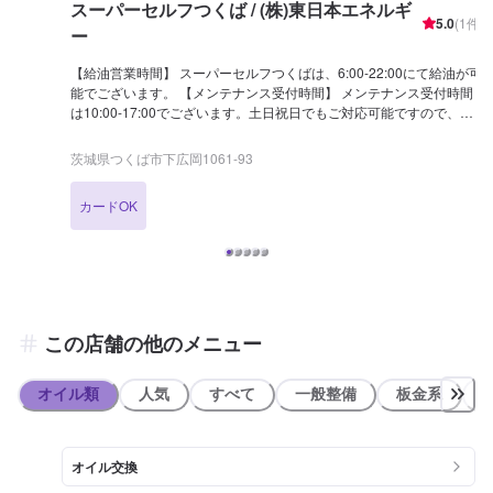
スーパーセルフつくば / (株)東日本エネルギ
5.0
(
1
件)
ー
【給油営業時間】 スーパーセルフつくばは、6:00-22:00にて給油が可
能でございます。 【メンテナンス受付時間】 メンテナンス受付時間
は10:00-17:00でございます。土日祝日でもご対応可能ですので、ご
予約お待ちしております！ 【当店のお得なキャンペーン】 LINE会員
登録・ドライブオンマイ店舗登録でお得な情報を配信中です！ 【当店
茨城県つくば市下広岡1061-93
までのアクセス】 国道354号線沿いにございます。「ホンダカーズ
茨城南桜土浦インター店」様の横です。アポロステーション(出光)の
カードOK
ガソリンスタンドでございます。
この店舗の他のメニュー
オイル類
人気
すべて
一般整備
板金系
オイル交換