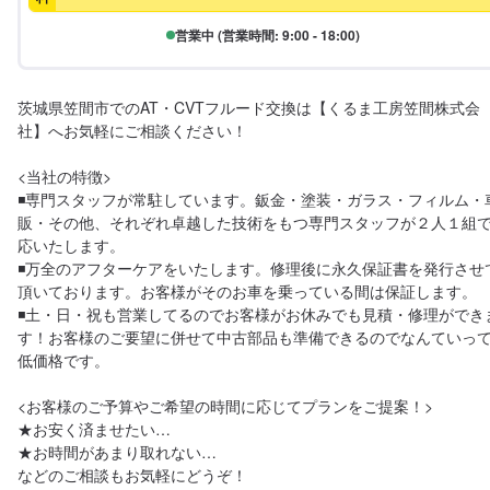
営業中 (営業時間: 9:00 - 18:00)
茨城県笠間市でのAT・CVTフルード交換は【くるま工房笠間株式会
社】へお気軽にご相談ください！ 

<当社の特徴>

◾専門スタッフが常駐しています。鈑金・塗装・ガラス・フィルム・
販・その他、それぞれ卓越した技術をもつ専門スタッフが２人１組
応いたします。

◾万全のアフターケアをいたします。修理後に永久保証書を発行させ
頂いております。お客様がそのお車を乗っている間は保証します。

◾土・日・祝も営業してるのでお客様がお休みでも見積・修理ができ
す！お客様のご要望に併せて中古部品も準備できるのでなんていっ
低価格です。

<お客様のご予算やご希望の時間に応じてプランをご提案！>

★お安く済ませたい…

★お時間があまり取れない…

などのご相談もお気軽にどうぞ！
