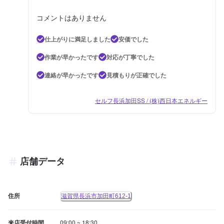
コメントはありません
仕上がりに満足しました
安価でした
作業が早かったです
対応が丁寧でした
連絡が早かったです
見積もりが正確でした
セルフ長浜加田SS / (株)西日本エネルギー
店舗データ
住所
滋賀県長浜市加田町612-1
来店受付時間
09:00 ~ 18:30