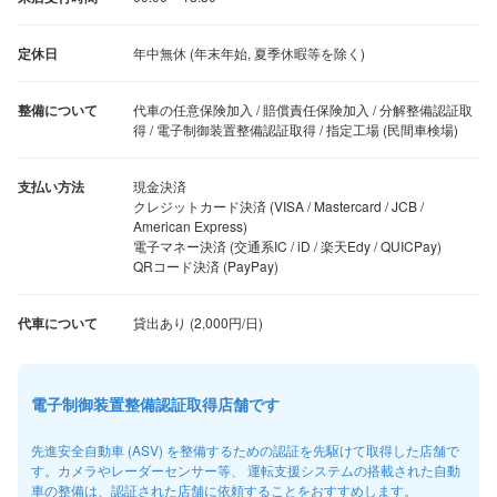
定休日
年中無休 (年末年始, 夏季休暇等を除く)
整備について
代車の任意保険加入 / 賠償責任保険加入 / 分解整備認証取
得 / 電子制御装置整備認証取得 / 指定工場 (民間車検場)
支払い方法
現金決済

クレジットカード決済 (VISA / Mastercard / JCB / 
American Express)

電子マネー決済 (交通系IC / iD / 楽天Edy / QUICPay)

QRコード決済 (PayPay)
代車について
電子制御装置整備認証取得店舗です
先進安全自動車 (ASV) を整備するための認証を先駆けて取得した店舗で
す。カメラやレーダーセンサー等、 運転支援システムの搭載された自動
車の整備は、認証された店舗に依頼することをおすすめします。