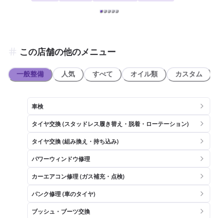
当店にお預けくださいませ！ 【アクセス】 当店は長浜バイパス(国道
8号線)、県道37号線が交わる場所にございます。また、川崎交差点の
角にございます。 近隣店舗には、「スターバックスコーヒー 滋賀長
浜店」様、「イエローハット長浜バイパス店」様、「DCM 長浜店」
様がございます。
この店舗の他のメニュー
一般整備
人気
すべて
オイル類
カスタム
車検
タイヤ交換 (スタッドレス履き替え・脱着・ローテーション)
タイヤ交換 (組み換え・持ち込み)
パワーウィンドウ修理
カーエアコン修理 (ガス補充・点検)
パンク修理 (車のタイヤ)
ブッシュ・ブーツ交換