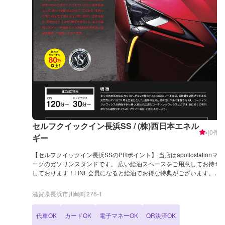
セルフクイックイン長浜SS / (株)西日本エネル
-
(
0
件)
ギー
【セルフクイックイン長浜SSのPRポイント】 当店はapollostationマ
ークのガソリンスタンドです。 広い給油スペースをご用意してお待ち
しております！LINE会員になると給油でお得な特典がございます。
車検を強みとしておりますので、お気軽にご相談くださいませ！ 【営
業時間】 [メンテナンス受付時間] 全日：9：00〜18：30 [給油営業時
滋賀県長浜市川崎町276-1
間] 全日：24h営業 【サービスルームの詳細】 ✅トイレ ✅自販機 ✅喫
煙室 をご用意させていただいております。 【資格保持者が在籍】 当
代車OK
カードOK
電子マネーOK
QR決済OK
店は2級整備士が1名在籍しております！お車の整備の際は、安心して