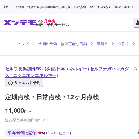
【ネット予約可】滋賀県長浜市加田町の定期点検・日常点検・12ヶ月点検ならセルフ長浜加田
SS / (株)西日本エネルギー | メンテモ
12ヶ月点検
比較・予約サービス
トップ
全国の整備・修理可能な店舗
滋賀県
長浜市
セルフ長浜加田SS / (株)西日本エネルギー (セルフナガハマカダエス
ス / ニシニホンエネルギー)
リクエスト予約
定期点検・日常点検・12ヶ月点検
11,000
円
〜
滋賀県長浜市加田町612-1
平均2時間で返信
5
(
1
件のレビュー
)