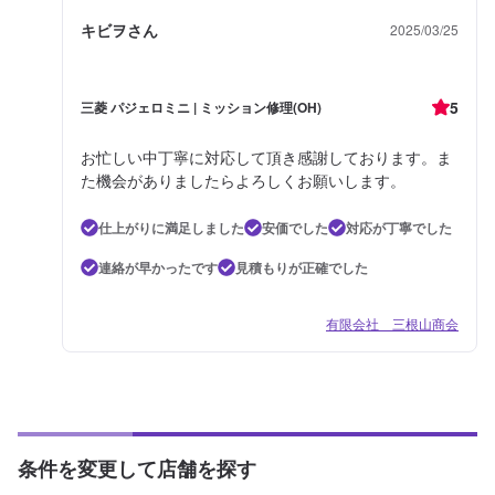
キビヲさん
2025/03/25
5
三菱 パジェロミニ | ミッション修理(OH)
お忙しい中丁寧に対応して頂き感謝しております。ま
た機会がありましたらよろしくお願いします。
仕上がりに満足しました
安価でした
対応が丁寧でした
連絡が早かったです
見積もりが正確でした
有限会社 三根山商会
条件を変更して店舗を探す