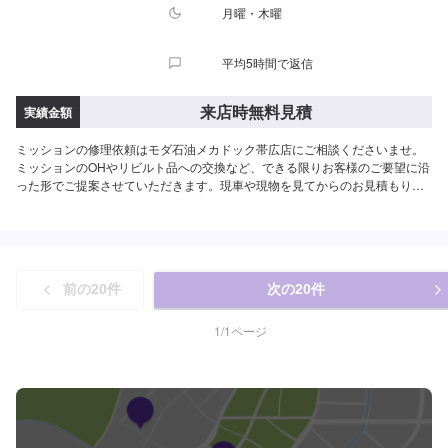
月曜・木曜
平均5時間で返信
来店時無料見積
実績金額
ミッションの修理依頼はモダ石油メカドック帯広店にご相談くださいませ。
ミッションのOHやリビルト品への交換など、できる限りお客様のご要望に沿
った形でご提案させていただきます。現車や現物を見てからのお見積もりと
なりますので、まずはお気軽にご予約をお待ちしております。
前の
20
件
次の
20
件
1
/
1
ページ