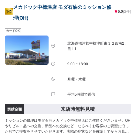
メカドック中標津店 モダ石油のミッション修
1位
5.0
(2件)
理(OH)
カードOK
北海道標津郡中標津町東３２条南2丁
目1-1
9:00 ~ 18:00
月曜・木曜
平均5時間で返信
来店時無料見積
実績金額
ミッションの修理はモダ石油メカドック中標津店にご依頼くださいませ。OH
やリビルト品への交換、新品への交換など、なるべくお客様のご要望に沿っ
た形でご提案をさせていただきます。実際の症状などを確認してからお見積