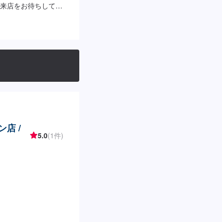
来店をお待ちしてお
2,200円所要時間：
ン店 /
5.0
(1件)