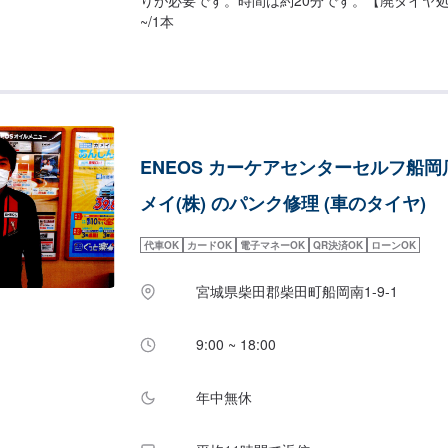
~/1本
ENEOS カーケアセンターセルフ船岡店
メイ(株) のパンク修理 (車のタイヤ)
代車OK
カードOK
電子マネーOK
QR決済OK
ローンOK
宮城県柴田郡柴田町船岡南1-9-1
9:00 ~ 18:00
年中無休