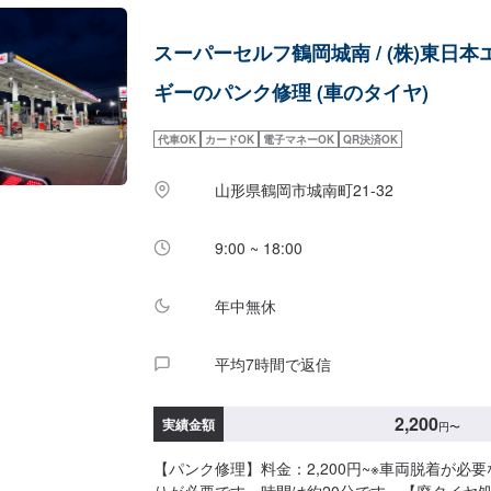
スーパーセルフ鶴岡城南 / (株)東日本
ギーのパンク修理 (車のタイヤ)
代車OK
カードOK
電子マネーOK
QR決済OK
山形県鶴岡市城南町21-32
9:00 ~ 18:00
年中無休
平均7時間で返信
2,200
実績金額
円
〜
【パンク修理】料金：2,200円~※車両脱着が必
りが必要です。時間は約20分です。【廃タイヤ処