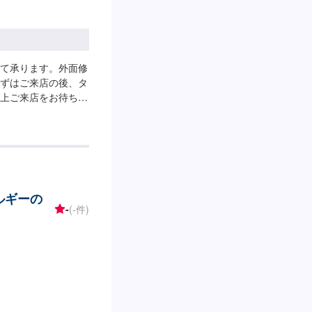
て承ります。外面修
ずはご来店の後、タ
上ご来店をお待ちし
理：1,650円所要時
ルギーの
-
(-件)