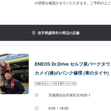
の状態を確認させていただきます。ご予約の上ご
ります！【作業価格】[外面修理/1箇所]外面修理：
20分
岩手県盛岡市の周辺の店舗
ENEOS Dr.Drive セルフ泉パークタウ
カメイ(株)のパンク修理 (車のタイヤ)
代車OK
カードOK
電子マネーOK
宮城県仙台市泉区古内20-1
9:00 ~ 18:00