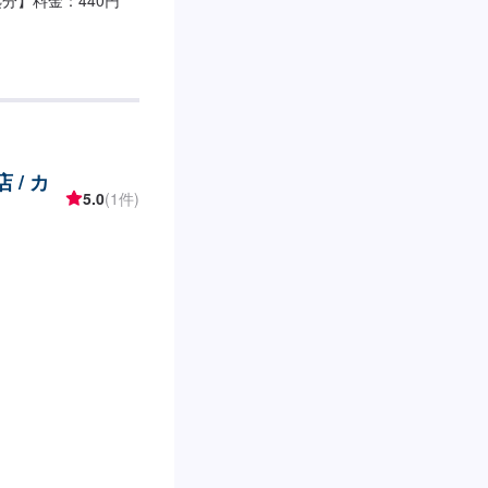
 / カ
5.0
(1件)