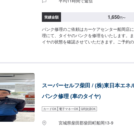
平均11時間で返信
1,650
実績金額
円
〜
パンク修理のご依頼はカーケアセンター船岡店に
理にて、タイヤのパンクを修理をいたします。ま
イヤの状態を確認させていただきます。ご予約の
ております！【作業価格】[外面修理/1箇所]外面修
間：10分
スーパーセルフ柴田 / (株)東日本エネ
パンク修理 (車のタイヤ)
カードOK
電子マネーOK
QR決済OK
宮城県柴田郡柴田町船岡13-9