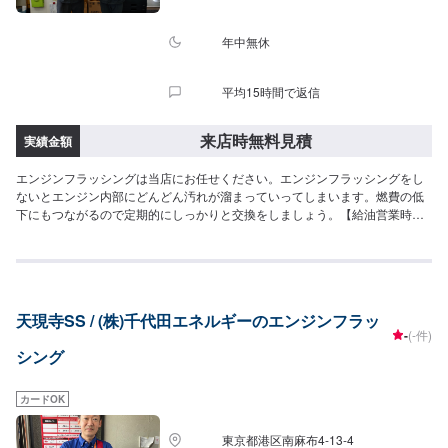
年中無休
平均15時間で返信
来店時無料見積
実績金額
エンジンフラッシングは当店にお任せください。エンジンフラッシングをし
ないとエンジン内部にどんどん汚れが溜まっていってしまいます。燃費の低
下にもつながるので定期的にしっかりと交換をしましょう。【給油営業時
間】スーパーセルフ木更津は毎日6:00-24:00にて営業しております。
天現寺SS / (株)千代田エネルギーのエンジンフラッ
-
(-件)
シング
カードOK
東京都港区南麻布4-13-4