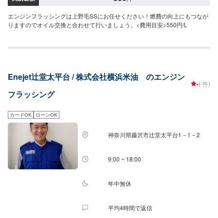
エンジンフラッシングは上野毛SSにお任せください！燃費の向上にもつなが
りますのでオイル交換と合わせて行いましょう。<費用目安>550円/L
Enejet辻堂太平台 / 株式会社横浜米油 のエンジン
-
(-件)
フラッシング
カードOK
ローンOK
神奈川県藤沢市辻堂太平台1－1－2
9:00 ~ 18:00
年中無休
平均4時間で返信