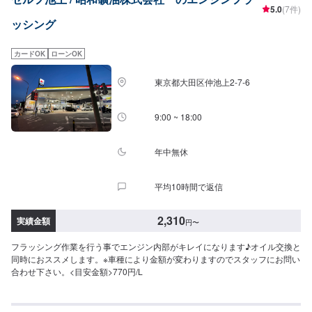
5.0
(7件)
ッシング
カードOK
ローンOK
東京都大田区仲池上2-7-6
9:00 ~ 18:00
年中無休
平均10時間で返信
2,310
実績金額
円
〜
フラッシング作業を行う事でエンジン内部がキレイになります♪オイル交換と
同時におススメします。※車種により金額が変わりますのでスタッフにお問い
合わせ下さい。<目安金額>770円/L