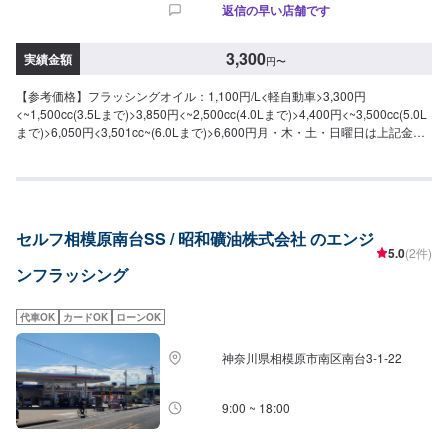
返信の早い店舗です
3,300
実績金額
円
〜
【参考価格】フラッシングオイル：1,100円/L<軽自動車>3,300円
<~1,500cc(3.5Lまで)>3,850円<~2,500cc(4.0Lまで)>4,400円<~3,500cc(5.0L
まで)>6,050円<3,501cc~(6.0Lまで)>6,600円月・木・土・日曜日は上記金額
より半額となります。
セルフ相模原南台SS / 昭和礦油株式会社 のエンジ
5.0
(2件)
ンフラッシング
代車OK
カードOK
ローンOK
神奈川県相模原市南区南台3-1-22
9:00 ~ 18:00