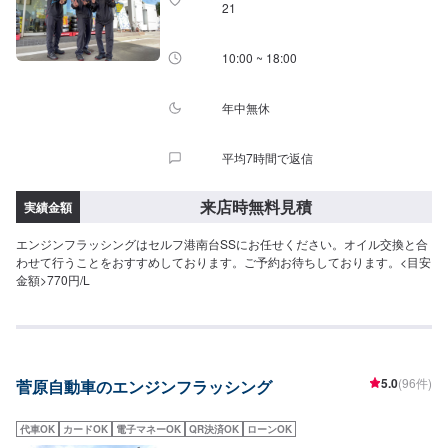
21
10:00 ~ 18:00
年中無休
平均7時間で返信
来店時無料見積
実績金額
エンジンフラッシングはセルフ港南台SSにお任せください。オイル交換と合
わせて行うことをおすすめしております。ご予約お待ちしております。<目安
金額>770円/L
5.0
(96件)
菅原自動車のエンジンフラッシング
代車OK
カードOK
電子マネーOK
QR決済OK
ローンOK