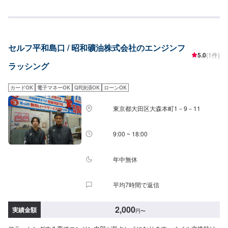
セルフ平和島口 / 昭和礦油株式会社のエンジンフ
5.0
(1件)
ラッシング
カードOK
電子マネーOK
QR決済OK
ローンOK
東京都大田区大森本町1－9－11
9:00 ~ 18:00
年中無休
平均7時間で返信
2,000
実績金額
円
〜