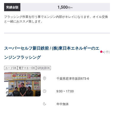
1,500
実績金額
円
〜
フラッシング作業を行う事でエンジン内部がキレイになります。オイル交換
と一緒におススメ致します。
スーパーセルフ新日鉄前 / (株)東日本エネルギーのエ
-
(-件)
ンジンフラッシング
カードOK
電子マネーOK
QR決済OK
千葉県君津市坂田673-6
9:00 ~ 17:00
年中無休