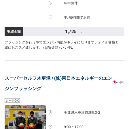
年中無休
平均9時間で返信
1,725
実績金額
円
〜
フラッシングを行う事でエンジン内部がキレイになります。オイル交換と一
緒におススメ致します。<目安金額>575円/L
スーパーセルフ木更津 / (株)東日本エネルギーのエン
-
(-件)
ジンフラッシング
カードOK
千葉県木更津市潮見3-2
9:00 ~ 17:00