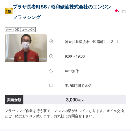
プラザ長者町SS / 昭和礦油株式会社のエンジン
1位
-
(-件)
フラッシング
カードOK
ローンOK
神奈川県横浜市中区扇町4－12－1
9:00 ~ 19:00
年中無休
平均8時間で返信
3,000
実績金額
円
〜
フラッシング作業を行う事でエンジン内部がキレイになります。オイル交換
とご一緒におススメ致します。お気軽にお問合せ下さい。