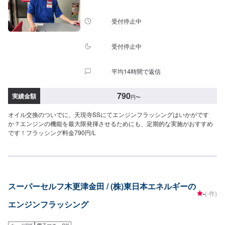
受付停止中
受付停止中
平均14時間で返信
790
実績金額
円
〜
オイル交換のついでに、天現寺SSにてエンジンフラッシングはいかがです
か？エンジンの機能を最大限発揮させるためにも、定期的な実施がおすすめ
です！フラッシング料金790円/L
スーパーセルフ木更津金田 / (株)東日本エネルギーの
-
(-件)
エンジンフラッシング