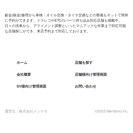
鈑金(板金)修理から車検・オイル交換・タイヤ交換などの整備もネットで簡単
に予約ができます。ドラレコやETCのパーツ持ち込み対応店舗も掲載中。
日々の洗車から、アライメント調整といったマニアックな作業まで対応可能
な店舗探しができ、来店予約まで対応しております。
ホーム
店舗を探す
会社概要
店舗様向け管理画面
SV様向け管理画面
お問い合わせ
運営元：株式会社メンテモ
©2023 Mentemo Inc.