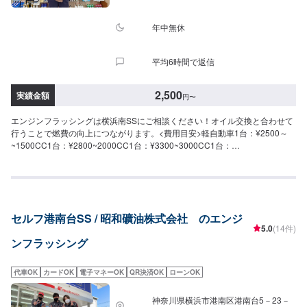
年中無休
平均6時間で返信
2,500
実績金額
円
〜
エンジンフラッシングは横浜南SSにご相談ください！オイル交換と合わせて
行うことで燃費の向上につながります。<費用目安>軽自動車1台：¥2500～
~1500CC1台：¥2800~2000CC1台：¥3300~3000CC1台：
¥35003000CC~：¥3800
セルフ港南台SS / 昭和礦油株式会社 のエンジ
5.0
(14件)
ンフラッシング
代車OK
カードOK
電子マネーOK
QR決済OK
ローンOK
神奈川県横浜市港南区港南台5－23－