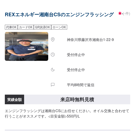
-
(-件)
REXエネルギー湘南台CSのエンジンフラッシング
代車OK
カードOK
QR決済OK
ローンOK
神奈川県藤沢市湘南台1-22-9
受付停止中
受付停止中
平均8時間で返信
来店時無料見積
実績金額
エンジンフラッシングは湘南台CSにお任せください。オイル交換と合わせて
行うことがオススメです。<目安金額>550円/L