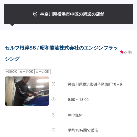
神奈川県横浜市中区の周辺の店舗
セルフ根岸SS / 昭和礦油株式会社のエンジンフラッ
-
(-件)
シング
代車OK
カードOK
ローンOK
神奈川県横浜市磯子区西町10－6
9:00 ~ 18:00
年中無休
平均13時間で返信