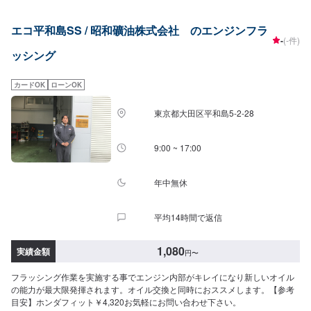
エコ平和島SS / 昭和礦油株式会社 のエンジンフラ
-
(-件)
ッシング
カードOK
ローンOK
東京都大田区平和島5-2-28
9:00 ~ 17:00
年中無休
平均14時間で返信
1,080
実績金額
円
〜
フラッシング作業を実施する事でエンジン内部がキレイになり新しいオイル
の能力が最大限発揮されます。オイル交換と同時におススメします。【参考
目安】ホンダフィット￥4,320お気軽にお問い合わせ下さい。