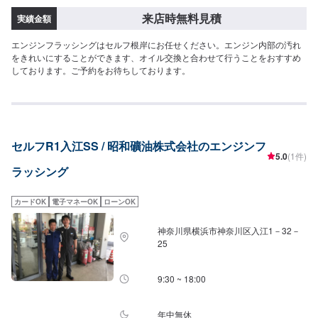
来店時無料見積
実績金額
エンジンフラッシングはセルフ根岸にお任せください。エンジン内部の汚れ
をきれいにすることができます、オイル交換と合わせて行うことをおすすめ
しております。ご予約をお待ちしております。
セルフR1入江SS / 昭和礦油株式会社のエンジンフ
5.0
(1件)
ラッシング
カードOK
電子マネーOK
ローンOK
神奈川県横浜市神奈川区入江1－32－
25
9:30 ~ 18:00
年中無休