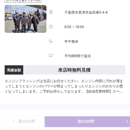
カードOK
電子マネーOK
千葉県木更津市金田東5-4-9
9:00 ~ 18:00
年中無休
平均8時間で返信
来店時無料見積
実績金額
エンジンフラッシングは当店にお任せください。エンジン内部に汚れが溜ま
ってしまうとエンジンのパワーが弱まってしまったりエンジンのかかりが悪
くなってしまいます。ご予約お待ちしております。【給油営業時間】スーパ
ーセルフ木更津金田は6:00-24:00にて給油可能でございます。
前の
20
件
次の
20
件