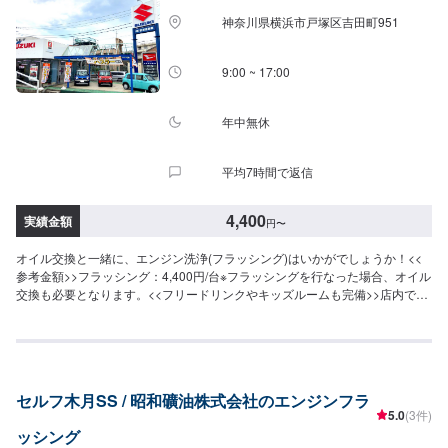
神奈川県横浜市戸塚区吉田町951
9:00 ~ 17:00
年中無休
平均7時間で返信
4,400
実績金額
円
〜
オイル交換と一緒に、エンジン洗浄(フラッシング)はいかがでしょうか！<<
参考金額>>フラッシング：4,400円/台※フラッシングを行なった場合、オイル
交換も必要となります。<<フリードリンクやキッズルームも完備>>店内でお
待ち頂く場合や、家族連れの方にも快適に過ごすことができるよう心がけて
おります。<<経験豊富な資格保持者が多数在籍>>自動車検査員が5名、二級
整備士が5名、車体整備士が1名と、多数の従業員が在籍しております。車検
だけでなく、整備や修理の際もお客さまのお車を受け入れる体制が整ってお
ります。ご予約・ご来店を心よりお待ちしております！
セルフ木月SS / 昭和礦油株式会社のエンジンフラ
5.0
(3件)
ッシング