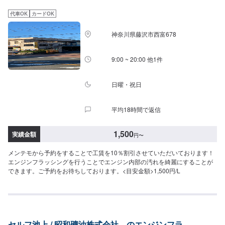
代車OK
カードOK
神奈川県藤沢市西富678
9:00 ~ 20:00 他1件
日曜・祝日
平均18時間で返信
1,500
実績金額
円
〜
メンテモから予約をすることで工賃を10％割引させていただいております！
エンジンフラッシングを行うことでエンジン内部の汚れを綺麗にすることが
できます。ご予約をお待ちしております。<目安金額>1,500円/L
セルフ池上 / 昭和礦油株式会社 のエンジンフラ