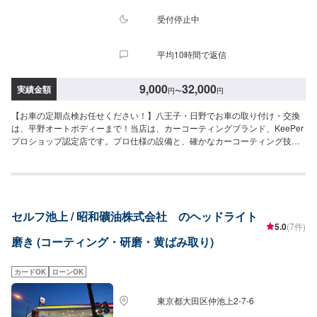
受付停止中
平均10時間で返信
9,000
32,000
実績金額
円
〜
円
【お車の定期点検お任せください！】八王子・日野でお車の取り付け・交換
は、平野オートボディーまで！当店は、カーコーティングブランド、KeePer
プロショップ認定店です。プロ仕様の設備と、確かなカーコーティング技術
で、お客様の愛車をピカピカにします！カーコーティングは、各種自動車保
険にも対応しておりますので、お気軽にご相談下さい。お安いものから高級
なものまで、幅広い価格帯のメニューで、お客様の希望に合わせた施工を致
します。安いだけでなく、早さにも自信があります。最短2時間～1日で完了
致します。カーコーティングの際の代車は無料！累計1,000台のコーティング
セルフ池上 / 昭和礦油株式会社 のヘッドライト
実績！幅広いコーティングメニューをご用意しております<平野オートボディ
5.0
(7件)
ーならここが安心>✔️自動車整備の確かな技術✔️整備は柔軟な対応が可能✔️選
磨き (コーティング・研磨・黄ばみ取り)
べるお支払い方法<作業の流れ>(1)オファーにてお問い合わせ・日程調整(2)入
庫(3)お見積もり(4)作業(5)完了・納車<代車について>無料の代車をご用意し
ています。お車の作業中は代車をご利用ください。※代車の燃料代はお客様に
カードOK
ローンOK
ご負担いただいております。※内容などにより貸し出し出来かねる場合もござ
います。<営業時間>9:30~18:00
東京都大田区仲池上2-7-6