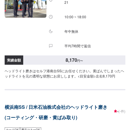
21
10:00 ~ 18:00
年中無休
平均7時間で返信
8,170
実績金額
円
〜
ヘッドライト磨きはセルフ港南台SSにお任せください。黄ばんでしまったヘ
ッドライトを元の透明な状態にお戻しします。<目安金額>左右8,170円
横浜南SS / 日米石油株式会社のヘッドライト磨き
-
(-件)
(コーティング・研磨・黄ばみ取り)
カードOK
電子マネーOK