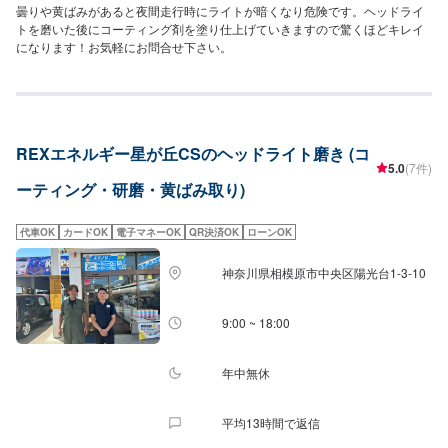
曇りや黄ばみがあると夜間走行時にライトが暗くなり危険です。ヘッドライ
トを磨いた後にコーティング剤を塗り仕上げていきますので驚くほどキレイ
になります！お気軽にお問合せ下さい。
REXエネルギー星が丘CSのヘッドライト磨き (コ
5.0
(7件)
ーティング・研磨・黄ばみ取り)
代車OK
カードOK
電子マネーOK
QR決済OK
ローンOK
神奈川県相模原市中央区陽光台1-3-10
9:00 ~ 18:00
年中無休
平均13時間で返信