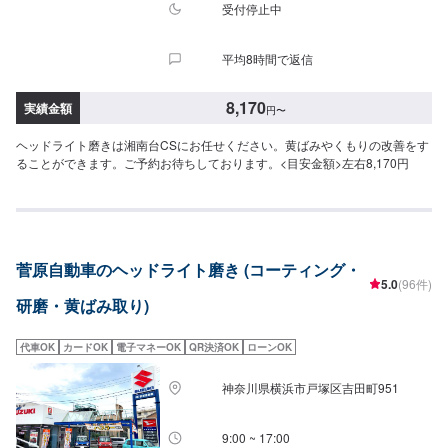
受付停止中
平均8時間で返信
8,170
実績金額
円
〜
ヘッドライト磨きは湘南台CSにお任せください。黄ばみやくもりの改善をす
ることができます。ご予約お待ちしております。<目安金額>左右8,170円
菅原自動車のヘッドライト磨き (コーティング・
5.0
(96件)
研磨・黄ばみ取り)
代車OK
カードOK
電子マネーOK
QR決済OK
ローンOK
神奈川県横浜市戸塚区吉田町951
9:00 ~ 17:00