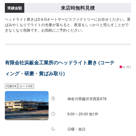
来店時無料見積
実績金額
ヘッドライト磨きはD＆Gオートサービスファクトリーにお任せください。黄
ばみやくもりでライトの光量が落ちると、夜道をしっかりと照らすことがで
きなくなり危険です。お気軽にご予約ください。
有限会社浜鈑金工業所のヘッドライト磨き (コーテ
-
(-件)
ィング・研磨・黄ばみ取り)
代車OK
カードOK
神奈川県藤沢市西富678
9:00 ~ 20:00 他1件
日曜・祝日