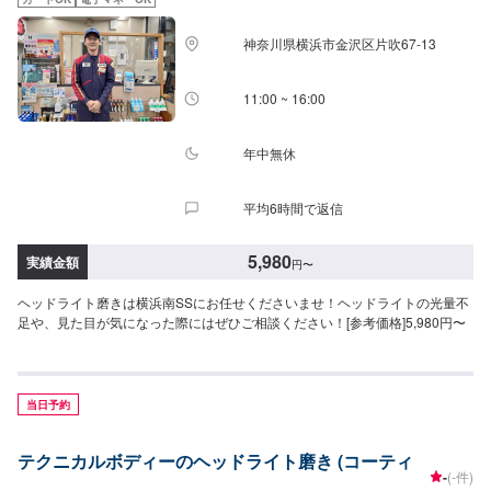
神奈川県横浜市金沢区片吹67-13
11:00 ~ 16:00
年中無休
平均6時間で返信
5,980
実績金額
円
〜
ヘッドライト磨きは横浜南SSにお任せくださいませ！ヘッドライトの光量不
足や、見た目が気になった際にはぜひご相談ください！[参考価格]5,980円〜
当日予約
テクニカルボディーのヘッドライト磨き (コーティ
-
(-件)