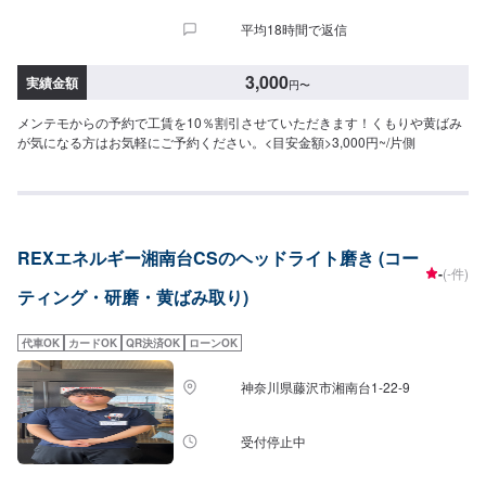
平均18時間で返信
3,000
実績金額
円
〜
メンテモからの予約で工賃を10％割引させていただきます！くもりや黄ばみ
が気になる方はお気軽にご予約ください。<目安金額>3,000円~/片側
REXエネルギー湘南台CSのヘッドライト磨き (コー
-
(-件)
ティング・研磨・黄ばみ取り)
代車OK
カードOK
QR決済OK
ローンOK
神奈川県藤沢市湘南台1-22-9
受付停止中