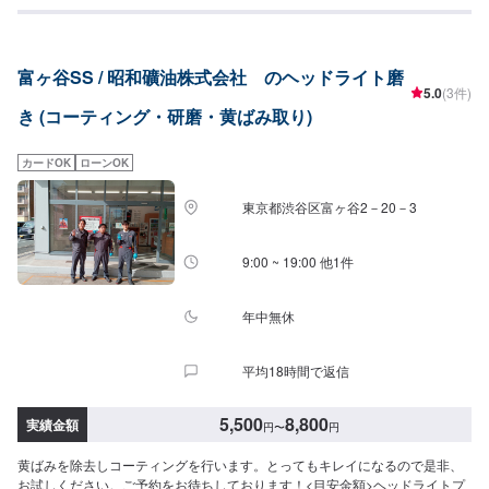
のお手入れもお任せ！カーメンテナンス【想像を超えた輝きのボディコーテ
ィング！】当社ではG’ZOXシリーズのボディガラスコーティングを取り扱っ
てます。お車のご使用状況、塗装状態、お客様のお好みを考慮し、鈑金塗装
富ヶ谷SS / 昭和礦油株式会社 のヘッドライト磨
のプロが適正なコーティングをお勧めいたします。お気軽にご相談くださ
5.0
(3件)
い。<代車について>代車をご用意しています。お車の作業中は代車をご利用
き (コーティング・研磨・黄ばみ取り)
ください。※代車の燃料代はお客様にご負担いただいております。※状況によ
り貸し出しできかねる場合もございます。<定休日・営業時間>【平日】8:30
～19:00【土曜】8:30～18:00【日曜（受付のみ可）】9:00～18:00祝日定休
カードOK
ローンOK
東京都渋谷区富ヶ谷2－20－3
9:00 ~ 19:00 他1件
年中無休
平均18時間で返信
5,500
8,800
実績金額
円
〜
円
黄ばみを除去しコーティングを行います。とってもキレイになるので是非、
お試しください。ご予約をお待ちしております！<目安金額>ヘッドライトプ