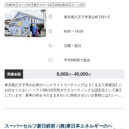
代車OK
カードOK
電子マネーOK
QR決済OK
ローンOK
東京都八王子市美山町1321-2
9:00 ~ 19:00
日曜・祝日
平均5時間で返信
8,000
40,000
実績金額
円
〜
円
東京都八王子市のお車のヘッドライトコーティングは【くるま工房優流】に
お任せください！ソフト99のG'ZOXガラスコーティングも認定店として施工
しています。新車の色をそのままきれいに持続させたいお客様にはたいへん
喜ばれています。新車、中古車の販売を始め、優流が最も得意とするのはカ
スタム、鈑金塗装です。ノーマルの車を安全に乗っていただくための車検や
メンテナンスはもちろんのこと、最新の技術で思いのままにカスタムできる
自由度をお客様に楽しんでいただけるようなサービスのラインナップをご用
意しています。【1】オファーにてお問い合わせ【2】お見積り【3】お見積
スーパーセルフ新日鉄前 / (株)東日本エネルギーのヘ
りにご納得いただければ作業開始【4】仕上がり次第納車<代車について>代