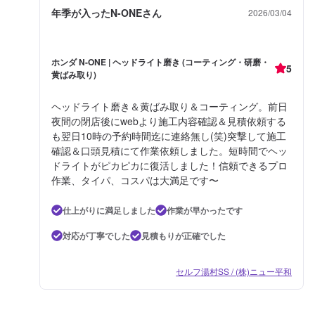
年季が入ったN-ONEさん
2026/03/04
ホンダ N-ONE | ヘッドライト磨き (コーティング・研磨・
5
黄ばみ取り)
ヘッドライト磨き＆黄ばみ取り＆コーティング。前日
夜間の閉店後にwebより施工内容確認＆見積依頼する
も翌日10時の予約時間迄に連絡無し(笑)突撃して施工
確認＆口頭見積にて作業依頼しました。短時間でヘッ
ドライトがピカピカに復活しました！信頼できるプロ
作業、タイパ、コスパは大満足です〜
仕上がりに満足しました
作業が早かったです
対応が丁寧でした
見積もりが正確でした
セルフ湯村SS / (株)ニュー平和