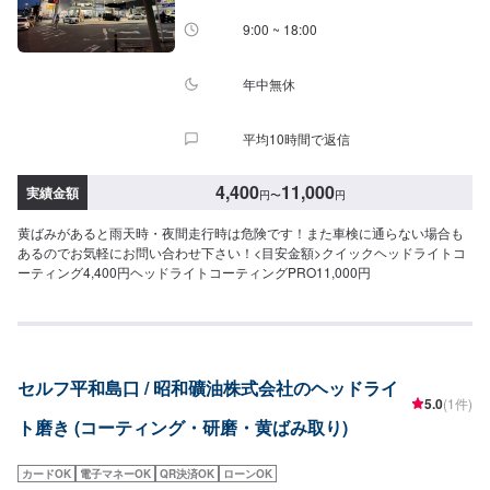
9:00 ~ 18:00
年中無休
平均10時間で返信
4,400
11,000
実績金額
円
〜
円
黄ばみがあると雨天時・夜間走行時は危険です！また車検に通らない場合も
あるのでお気軽にお問い合わせ下さい！<目安金額>クイックヘッドライトコ
ーティング4,400円ヘッドライトコーティングPRO11,000円
セルフ平和島口 / 昭和礦油株式会社のヘッドライ
5.0
(1件)
ト磨き (コーティング・研磨・黄ばみ取り)
カードOK
電子マネーOK
QR決済OK
ローンOK