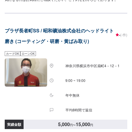
プラザ長者町SS / 昭和礦油株式会社のヘッドライト
-
(-件)
磨き (コーティング・研磨・黄ばみ取り)
カードOK
ローンOK
神奈川県横浜市中区扇町4－12－1
9:00 ~ 19:00
年中無休
平均8時間で返信
5,000
15,000
実績金額
円
〜
円