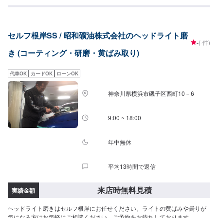
セルフ根岸SS / 昭和礦油株式会社のヘッドライト磨
-
(-件)
き (コーティング・研磨・黄ばみ取り)
代車OK
カードOK
ローンOK
神奈川県横浜市磯子区西町10－6
9:00 ~ 18:00
年中無休
平均13時間で返信
来店時無料見積
実績金額
ヘッドライト磨きはセルフ根岸にお任せください。ライトの黄ばみや曇りが
気になる方はお気軽にご相談ください。ご予約をお待ちしております。