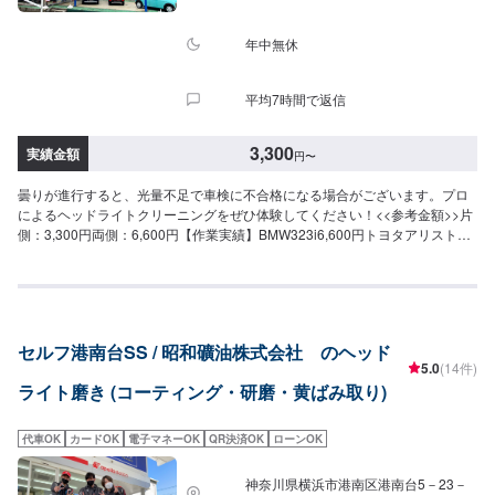
年中無休
平均7時間で返信
3,300
実績金額
円
〜
曇りが進行すると、光量不足で車検に不合格になる場合がございます。プロ
によるヘッドライトクリーニングをぜひ体験してください！<<参考金額>>片
側：3,300円両側：6,600円【作業実績】BMW323i6,600円トヨタアリスト
3,300円<<フリードリンクやキッズルームも完備！>>店内でお待ち頂く場合
や、家族連れの方にも快適にお過ごし頂けるよう努めております。<<経験豊
富な資格保持者が多数在籍>>自動車検査員が5名、二級整備士が5名、車体整
備士が1名と、多数の従業員が在籍しております。車検だけでなく、整備や修
理の際もお客さまのお車を受け入れる体制が整っております。ご予約・ご来
セルフ港南台SS / 昭和礦油株式会社 のヘッド
店を心よりお待ちしております！
5.0
(14件)
ライト磨き (コーティング・研磨・黄ばみ取り)
代車OK
カードOK
電子マネーOK
QR決済OK
ローンOK
神奈川県横浜市港南区港南台5－23－