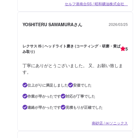
セルフ港南台SS / 昭和礦油株式会社
YOSHITERU SAWAMURAさん
2026/03/25
レクサス IS | ヘッドライト磨き (コーティング・研磨・黄ば
5
み取り)
丁寧にありがとうございました。 又、お願い致しま
す。
仕上がりに満足しました
安価でした
作業が早かったです
対応が丁寧でした
連絡が早かったです
見積もりが正確でした
南砂店 / ㈱ソニックス