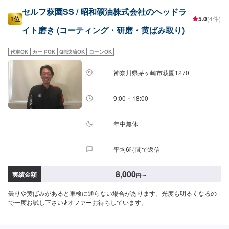
セルフ萩園SS / 昭和礦油株式会社のヘッドラ
1位
5.0
(4件)
イト磨き (コーティング・研磨・黄ばみ取り)
代車OK
カードOK
QR決済OK
ローンOK
神奈川県茅ヶ崎市萩園1270
9:00 ~ 18:00
年中無休
平均6時間で返信
8,000
実績金額
円
〜
曇りや黄ばみがあると車検に通らない場合があります。光度も明るくなるの
で一度お試し下さい♪オファーお待ちしています。