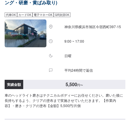
ング・研磨・黄ばみ取り)
代車OK
カードOK
電子マネーOK
QR決済OK
神奈川県横浜市旭区今宿西町397-15
9:00 ~ 17:00
日曜
平均24時間で返信
5,500
実績金額
円
〜
車のヘッドライト磨きはテクニカルボディーにお任せください。磨いた後に
長持ちするよう、クリアの塗布まで実施させていただきます。【作業内
容】・磨き・クリアの塗布【金額】5,500円/片側