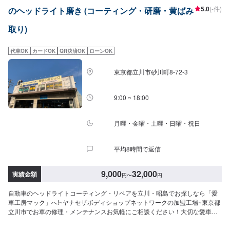
5.0
(-件)
のヘッドライト磨き (コーティング・研磨・黄ばみ
取り)
代車OK
カードOK
QR決済OK
ローンOK
東京都立川市砂川町8-72-3
9:00 ~ 18:00
月曜・金曜・土曜・日曜・祝日
平均8時間で返信
9,000
32,000
実績金額
円
〜
円
自動車のヘッドライトコーティング・リペアを立川・昭島でお探しなら「愛
車工房マック」へ!~ヤナセザボディショップネットワークの加盟工場~東京都
立川市でお車の修理・メンテナンスお気軽にご相談ください！大切な愛車を
綺麗に快適に乗りたい人のために、コーティングを中心に、メンテナンスメ
ニューを複数ご用意しております。細かなお手入れもお任せください！お車