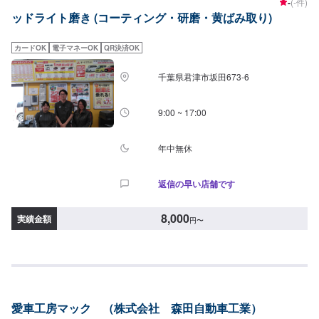
-
(-件)
車をご用意しています。お車の作業中は代車をご利用ください。※代車の燃料
ッドライト磨き (コーティング・研磨・黄ばみ取り)
代はお客様にご負担いただいております。【定休日・営業時間】定休日：日
曜・祝日営業時間：9:00~19:00
カードOK
電子マネーOK
QR決済OK
千葉県君津市坂田673-6
9:00 ~ 17:00
年中無休
返信の早い店舗です
8,000
実績金額
円
〜
愛車工房マック （株式会社 森田自動車工業）