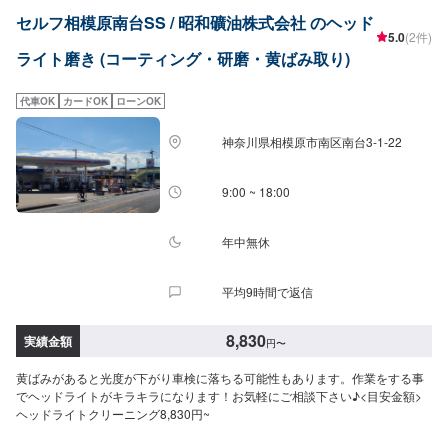
セルフ相模原南台SS / 昭和礦油株式会社 のヘッド
5.0
(2件)
ライト磨き (コーティング・研磨・黄ばみ取り)
代車OK
カードOK
ローンOK
神奈川県相模原市南区南台3-1-22
9:00 ~ 18:00
年中無休
平均9時間で返信
8,830
実績金額
円
〜
黄ばみがあると光度が下がり車検に落ちる可能性もあります。作業をする事
でヘッドライトがキラキラになります！お気軽にご相談下さい♪<目安金額>
ヘッドライトクリーニング8,830円~