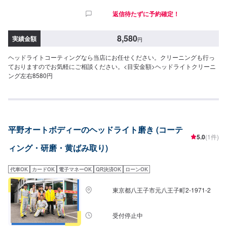
返信待たずに予約確定！
8,580
実績金額
円
ヘッドライトコーティングなら当店にお任せください。クリーニングも行っ
ておりますのでお気軽にご相談ください。<目安金額>ヘッドライトクリーニ
ング左右8580円
平野オートボディーのヘッドライト磨き (コーテ
5.0
(1件)
ィング・研磨・黄ばみ取り)
代車OK
カードOK
電子マネーOK
QR決済OK
ローンOK
東京都八王子市元八王子町2-1971-2
受付停止中