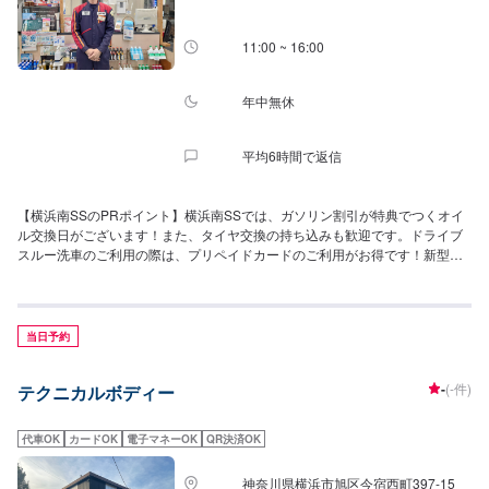
11:00 ~ 16:00
年中無休
平均6時間で返信
【横浜南SSのPRポイント】横浜南SSでは、ガソリン割引が特典でつくオイ
ル交換日がございます！また、タイヤ交換の持ち込みも歓迎です。ドライブ
スルー洗車のご利用の際は、プリペイドカードのご利用がお得です！新型ド
ライブスルー洗車機で水洗いからガラス系コートまで多数のコースからお選
びいただけます！ご利用お待ちしております。【営業時間】整備受付時間：
11:00~18:00給油営業時間：24h【アクセス】横須賀街道(国道16号線)沿いに
ございます。横浜市立西柴中学校の近くです。また「カワサキプラザ横浜金
当日予約
沢」様の横に位置しております。
-
(-件)
テクニカルボディー
代車OK
カードOK
電子マネーOK
QR決済OK
神奈川県横浜市旭区今宿西町397-15