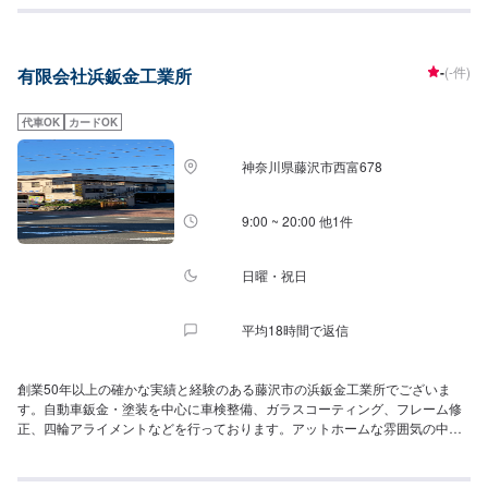
-
(-件)
有限会社浜鈑金工業所
代車OK
カードOK
神奈川県藤沢市西富678
9:00 ~ 20:00 他1件
日曜・祝日
平均18時間で返信
創業50年以上の確かな実績と経験のある藤沢市の浜鈑金工業所でございま
す。自動車鈑金・塗装を中心に車検整備、ガラスコーティング、フレーム修
正、四輪アライメントなどを行っております。アットホームな雰囲気の中、
お客様の細かなご要望までしっかりとお応えいたしますので、ぜひお任せく
ださい。弊社では、みなさまが安心・安全なカーライフを送っていただくた
め、品質の高いサービスを提供しています。鈑金塗装や車検、メンテナン