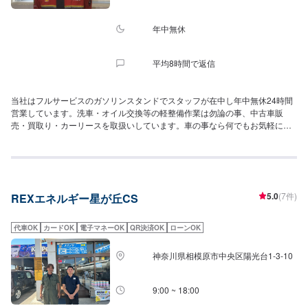
年中無休
平均8時間で返信
当社はフルサービスのガソリンスタンドでスタッフが在中し年中無休24時間
営業しています。洗車・オイル交換等の軽整備作業は勿論の事、中古車販
売・買取り・カーリースを取扱いしています。車の事なら何でもお気軽にご
相談下さい。
5.0
(7件)
REXエネルギー星が丘CS
代車OK
カードOK
電子マネーOK
QR決済OK
ローンOK
神奈川県相模原市中央区陽光台1-3-10
9:00 ~ 18:00