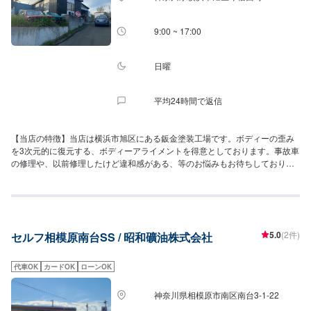
9:00 ~ 17:00
日曜
平均24時間で返信
【当店の特徴】当店は横浜市旭区にある鈑金塗装工場です。ボディーの歪み
を3次元的に復元する、ボディーアライメントを得意としております。事故車
の修理や、以前修理したけど違和感がある、等のお悩みもお待ちしておりま
す。また、FRPパーツのご相談も喜んでお受けいたします。もちろん取り付
けも、また、割れの修復や欠損したパーツの補修もご依頼ください。こんな
ことはできる？と言ったことでも構いませんのでご相談くださいませ！【得
意な車種について】・以前専門的に整備を行なっていた空冷のポルシェ・
NSXやS2000等、JDM車・国産車全般
5.0
(2件)
セルフ相模原南台SS / 昭和礦油株式会社
代車OK
カードOK
ローンOK
神奈川県相模原市南区南台3-1-22