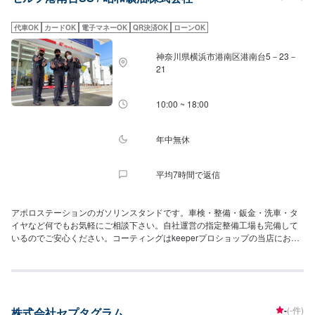
代車OK
カードOK
電子マネーOK
QR決済OK
ローンOK
神奈川県横浜市港南区港南台5－23－
21
10:00 ~ 18:00
年中無休
平均7時間で返信
アポロステーションのガソリンスタンドです。車検・整備・鈑金・洗車・タ
イヤなど何でもお気軽にご相談下さい。自社運営の指定整備工場も完備して
いるのでご安心ください。コーティングはkeeperプロショップの当店にお任
せ下さい。
-
(-件)
株式会社セプタグラム