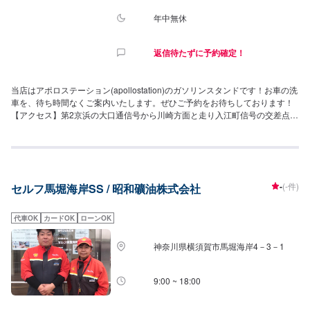
年中無休
返信待たずに予約確定！
当店はアポロステーション(apollostation)のガソリンスタンドです！お車の洗
車を、待ち時間なくご案内いたします。ぜひご予約をお待ちしております！
【アクセス】第2京浜の大口通信号から川崎方面と走り入江町信号の交差点に
あるガソリンスタンドになります。
-
(-件)
セルフ馬堀海岸SS / 昭和礦油株式会社
代車OK
カードOK
ローンOK
神奈川県横須賀市馬堀海岸4－3－1
9:00 ~ 18:00