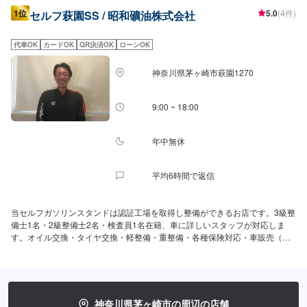
1位
5.0
(4件)
セルフ萩園SS / 昭和礦油株式会社
代車OK
カードOK
QR決済OK
ローンOK
神奈川県茅ヶ崎市萩園1270
9:00 ~ 18:00
年中無休
平均6時間で返信
当セルフガソリンスタンドは認証工場を取得し整備ができるお店です。3級整
備士1名・2級整備士2名・検査員1名在籍、車に詳しいスタッフが対応しま
す。オイル交換・タイヤ交換・軽整備・重整備・各種保険対応・車販売（新
車・中古車・カーリース）まで車の事なら何でもお任せ下さい。営業時間：
24時間営業・年中無休
神奈川県茅ヶ崎市の周辺の店舗