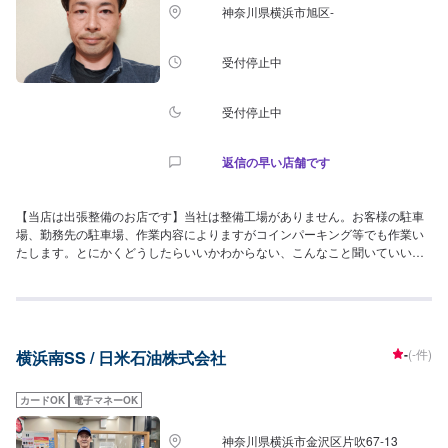
神奈川県横浜市旭区-
受付停止中
受付停止中
返信の早い店舗です
【当店は出張整備のお店です】当社は整備工場がありません。お客様の駐車
場、勤務先の駐車場、作業内容によりますがコインパーキング等でも作業い
たします。とにかくどうしたらいいかわからない、こんなこと聞いていいの
かな？等も気にせず聞いて下さい。当然ですが、相談は無料です。ネットで
購入した商品等の持込作業大歓迎です。当社で準備も出来ますが、ネットで
購入した方が安く済みます。購入前にわからないことがあれば相談下さい。
全力でサポートさせていただきます！
-
(-件)
横浜南SS / 日米石油株式会社
カードOK
電子マネーOK
神奈川県横浜市金沢区片吹67-13