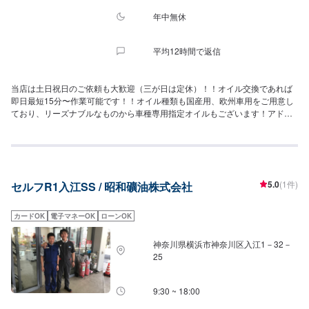
年中無休
平均12時間で返信
当店は土日祝日のご依頼も大歓迎（三が日は定休）！！オイル交換であれば
即日最短15分〜作業可能です！！オイル種類も国産用、欧州車用をご用意し
ており、リーズナブルなものから車種専用指定オイルもございます！アドブ
ルー補充も営業中受付オッケーです！
5.0
(1件)
セルフR1入江SS / 昭和礦油株式会社
カードOK
電子マネーOK
ローンOK
神奈川県横浜市神奈川区入江1－32－
25
9:30 ~ 18:00