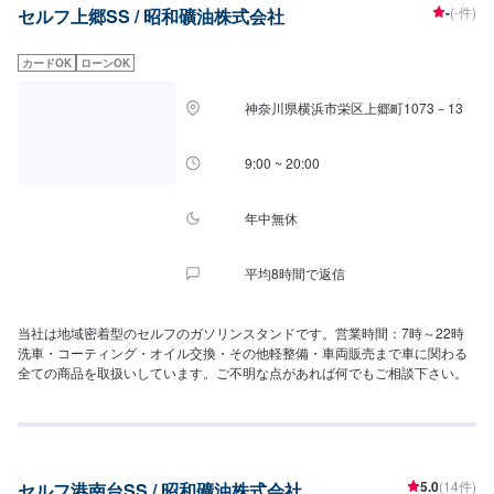
-
(-件)
セルフ上郷SS / 昭和礦油株式会社
します。<<経験豊富な資格保持者が多数在籍>>自動車検査員が5名、二級整
備士が5名、車体整備士が1名と、多数の検査員が在籍しております。車検だ
けでなく、整備や修理の際もお客さまのお車を受け入れる体制が整っており
カードOK
ローンOK
ます。ご予約・ご来店を心よりお待ちしております。※違法改造車は整備をお
断りしております。予めご了承ください。
神奈川県横浜市栄区上郷町1073－13
9:00 ~ 20:00
年中無休
平均8時間で返信
当社は地域密着型のセルフのガソリンスタンドです。営業時間：7時～22時
洗車・コーティング・オイル交換・その他軽整備・車両販売まで車に関わる
全ての商品を取扱いしています。ご不明な点があれば何でもご相談下さい。
5.0
(14件)
セルフ港南台SS / 昭和礦油株式会社