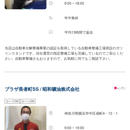
9:00 ~ 18:00
年中無休
平均13時間で返信
当店は自動車分解整備事業の認証を取得している自動車整備工場併設のガソ
リンスタンドです。自社運営の指定整備工場も完備しているのでご安心くだ
さい。自動車整備士もおりますので、お気軽に何でもご相談下さい。
-
(-件)
プラザ長者町SS / 昭和礦油株式会社
カードOK
ローンOK
神奈川県横浜市中区扇町4－12－1
9:00 ~ 19:00