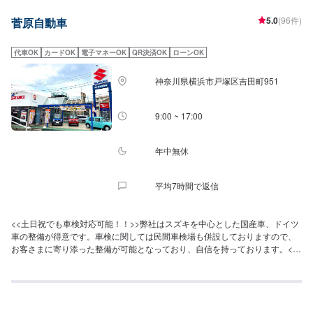
5.0
(96件)
菅原自動車
代車OK
カードOK
電子マネーOK
QR決済OK
ローンOK
神奈川県横浜市戸塚区吉田町951
9:00 ~ 17:00
年中無休
平均7時間で返信
<<土日祝でも車検対応可能！！>>弊社はスズキを中心とした国産車、ドイツ
車の整備が得意です。車検に関しては民間車検場も併設しておりますので、
お客さまに寄り添った整備が可能となっており、自信を持っております。<<
フリードリンクやキッズルームも完備>>短時間の作業のお客さまや、家族連
れの方にも快適に過ごすことができる環境を整えております。<<民間車検場
を併設>>弊社は自社内で車検が完結する検査ラインを保有しております。車
検に通すことだけでなく、交換が近いうちに必要な部品の説明もさせていた
だきます。整備の押し売りではなく、お客さまにご判断いただけるように致