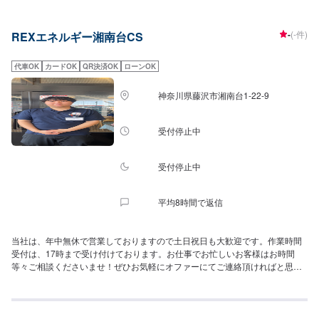
ス、カスタマイズなど、専門の知識で親切丁寧に対応いたします。また、ご
自身でご用意されたバッテリーやカスタムパーツの取り付けにも対応いたし
-
(-件)
REXエネルギー湘南台CS
ますので、ご安心ください。お客様の愛車をお預かりする場合は、代車の無
料提供もしております。さらに、各種保険会社対応、廃車の手続き、レッカ
ーにも対応可能でございます。お客様の大切なお車のことをトータルでお任
代車OK
カードOK
QR決済OK
ローンOK
せしていただけますので、どうぞ弊社をご利用ください。車のことならなん
でも、浜鈑金工業所へ。各種パーツ塗装など自動車以外のことでも対応させ
神奈川県藤沢市湘南台1-22-9
ていただきますので、まずは一度ご連絡ください。その他、お問い合わせや
ご相談はお気軽にどうぞ。ホームページでは、お車に役立つ耳寄りな情報を
掲載しておりますので、ご覧ください。みなさまのお越しを心よりお待ちし
受付停止中
ております。
受付停止中
平均8時間で返信
当社は、年中無休で営業しておりますので土日祝日も大歓迎です。作業時間
受付は、17時まで受け付けております。お仕事でお忙しいお客様はお時間
等々ご相談くださいませ！ぜひお気軽にオファーにてご連絡頂ければと思い
ます。当店では、オイル交換を得意としております。お時間も10分程度で交
換できます。国産車、欧州車なんでもご対応しております。お任せいただけ
ればしっかり交換させていただきます。