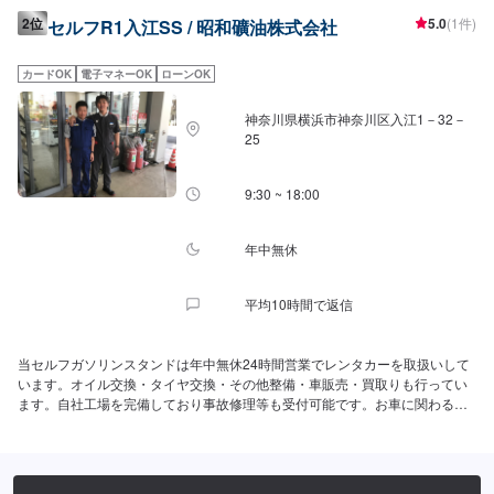
2位
5.0
(1件)
セルフR1入江SS / 昭和礦油株式会社
カードOK
電子マネーOK
ローンOK
神奈川県横浜市神奈川区入江1－32－
25
9:30 ~ 18:00
年中無休
平均10時間で返信
当セルフガソリンスタンドは年中無休24時間営業でレンタカーを取扱いして
います。オイル交換・タイヤ交換・その他整備・車販売・買取りも行ってい
ます。自社工場を完備しており事故修理等も受付可能です。お車に関わる事
なら何でもご相談ください。