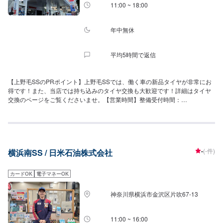
11:00 ~ 18:00
年中無休
平均5時間で返信
【上野毛SSのPRポイント】上野毛SSでは、働く車の新品タイヤが非常にお
得です！また、当店では持ち込みのタイヤ交換も大歓迎です！詳細はタイヤ
交換のページをご覧くださいませ。【営業時間】整備受付時間：
11:00~18:00給油営業時間：24h【アクセス】当店は環八通り(都道311号線)
の外回り沿いにございます。中央分離帯がございますので、上野毛駅方面に
進む道路からの方が入店が楽でございます。
-
(-件)
横浜南SS / 日米石油株式会社
カードOK
電子マネーOK
神奈川県横浜市金沢区片吹67-13
11:00 ~ 16:00