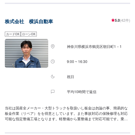
購入した方が安く済みます。購入前にわからないことがあれば相談下さい。
全力でサポートさせていただきます！
5.0
(42件)
株式会社 横浜自動車
カードOK
ローンOK
神奈川県横浜市鶴見区朝日町1－1
9:00 ~ 16:30
祝日
平均10時間で返信
当社は国産全メーカー・大型トラックを取扱いし板金は勿論の事、簡易的な
板金作業（リペア）をを得意としています。また事故対応の保険修理も対応
可能な指定整備工場となります。軽整備から重整備まで対応可能です。乗換
えに困った際には、中古車在庫車両を多く抱えていますのでお気軽にご相談
下さい。※祝日・年末年始・お盆はお休みとなります。