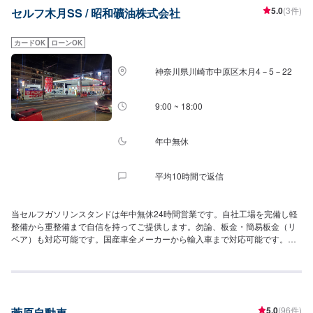
5.0
(3件)
セルフ木月SS / 昭和礦油株式会社
カードOK
ローンOK
神奈川県川崎市中原区木月4－5－22
9:00 ~ 18:00
年中無休
平均10時間で返信
当セルフガソリンスタンドは年中無休24時間営業です。自社工場を完備し軽
整備から重整備まで自信を持ってご提供します。勿論、板金・簡易板金（リ
ペア）も対応可能です。国産車全メーカーから輸入車まで対応可能です。お
気軽にお問合せ下さい。
5.0
(96件)
菅原自動車