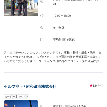
21
10:00 ~ 18:00
年中無休
平均7時間で返信
アポロステーションのガソリンスタンドです。車検・整備・鈑金・洗車・タ
イヤなど何でもお気軽にご相談下さい。自社運営の指定整備工場も完備して
いるのでご安心ください。コーティングはkeeperプロショップの当店にお任
せ下さい。
5.0
(7件)
セルフ池上 / 昭和礦油株式会社
カードOK
ローンOK
東京都大田区仲池上2-7-6