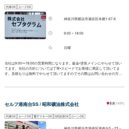
備士が5名、車体整備士が1名と、多数の検査員が在籍しております。車検だ
けでなく、整備や修理の際もお客さまのお車を受け入れる体制が整っており
代車OK
カードOK
ます。ご予約・ご来店を心よりお待ちしております。※違法改造車は整備をお
断りしております。予めご了承ください。
神奈川県横浜市瀬谷区本郷1-67-6
9:00 ~ 18:00
日曜
当社は9:00〜18:00の営業時間になります。鈑金•塗装メインにやらせて頂い
てます。当社の方針については丁寧•スピードでお客様に満足して頂いてま
す。見積もりは無料でやらせて頂いてますのでその際はお問い合わせの方よ
ろしくお願い致します。
5.0
(14件)
セルフ港南台SS / 昭和礦油株式会社
代車OK
カードOK
電子マネーOK
QR決済OK
ローンOK
神奈川県横浜市港南区港南台5－23－