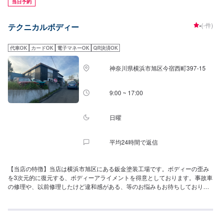
当日予約
-
(-件)
テクニカルボディー
代車OK
カードOK
電子マネーOK
QR決済OK
神奈川県横浜市旭区今宿西町397-15
9:00 ~ 17:00
日曜
平均24時間で返信
【当店の特徴】当店は横浜市旭区にある鈑金塗装工場です。ボディーの歪み
を3次元的に復元する、ボディーアライメントを得意としております。事故車
の修理や、以前修理したけど違和感がある、等のお悩みもお待ちしておりま
す。また、FRPパーツのご相談も喜んでお受けいたします。もちろん取り付
けも、また、割れの修復や欠損したパーツの補修もご依頼ください。こんな
ことはできる？と言ったことでも構いませんのでご相談くださいませ！【得