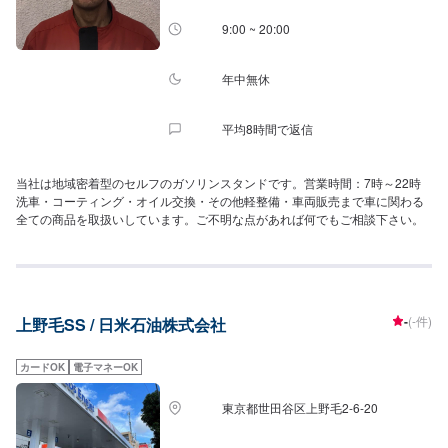
9:00 ~ 20:00
年中無休
平均8時間で返信
当社は地域密着型のセルフのガソリンスタンドです。営業時間：7時～22時
洗車・コーティング・オイル交換・その他軽整備・車両販売まで車に関わる
全ての商品を取扱いしています。ご不明な点があれば何でもご相談下さい。
-
(-件)
上野毛SS / 日米石油株式会社
カードOK
電子マネーOK
東京都世田谷区上野毛2-6-20