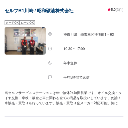
意な車種について】・以前専門的に整備を行なっていた空冷のポルシェ・
NSXやS2000等、JDM車・国産車全般
5.0
(3件)
セルフR1川崎 / 昭和礦油株式会社
カードOK
ローンOK
神奈川県川崎市幸区神明町1－63
10:30 ~ 17:00
年中無休
平均5時間で返信
当セルフサービスステーションは年中無休24時間営業です。オイル交換・タ
イヤ交換・車検・板金と車に関わる全ての商品を取扱いしています。勿論！
車販売・買取りも行っています。販売・買取り全メーカー対応可能。気にな
る点がありましたらお気軽にご相談下さい。