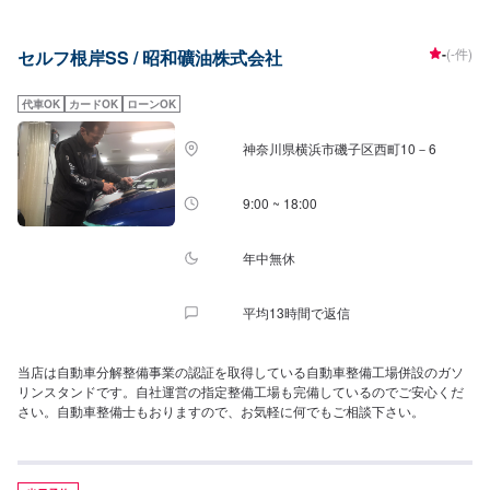
-
(-件)
セルフ根岸SS / 昭和礦油株式会社
代車OK
カードOK
ローンOK
神奈川県横浜市磯子区西町10－6
9:00 ~ 18:00
年中無休
平均13時間で返信
当店は自動車分解整備事業の認証を取得している自動車整備工場併設のガソ
リンスタンドです。自社運営の指定整備工場も完備しているのでご安心くだ
さい。自動車整備士もおりますので、お気軽に何でもご相談下さい。