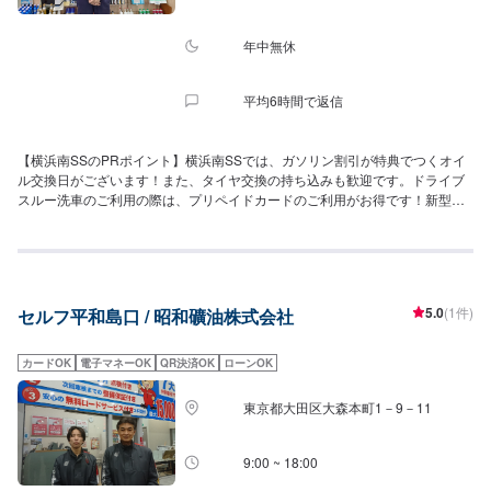
年中無休
平均6時間で返信
【横浜南SSのPRポイント】横浜南SSでは、ガソリン割引が特典でつくオイ
ル交換日がございます！また、タイヤ交換の持ち込みも歓迎です。ドライブ
スルー洗車のご利用の際は、プリペイドカードのご利用がお得です！新型ド
ライブスルー洗車機で水洗いからガラス系コートまで多数のコースからお選
びいただけます！ご利用お待ちしております。【営業時間】整備受付時間：
11:00~18:00給油営業時間：24h【アクセス】横須賀街道(国道16号線)沿いに
ございます。横浜市立西柴中学校の近くです。また「カワサキプラザ横浜金
沢」様の横に位置しております。
5.0
(1件)
セルフ平和島口 / 昭和礦油株式会社
カードOK
電子マネーOK
QR決済OK
ローンOK
東京都大田区大森本町1－9－11
9:00 ~ 18:00