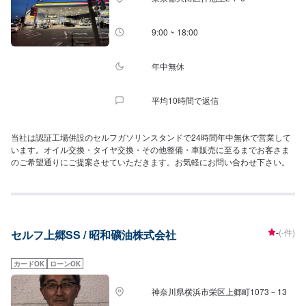
9:00 ~ 18:00
年中無休
平均10時間で返信
当社は認証工場併設のセルフガソリンスタンドで24時間年中無休で営業して
います。オイル交換・タイヤ交換・その他整備・車販売に至るまでお客さま
のご希望通りにご提案させていただきます。お気軽にお問い合わせ下さい。
-
(-件)
セルフ上郷SS / 昭和礦油株式会社
カードOK
ローンOK
神奈川県横浜市栄区上郷町1073－13