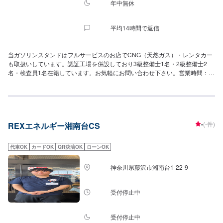
年中無休
平均14時間で返信
当ガソリンスタンドはフルサービスのお店でCNG（天然ガス）・レンタカー
も取扱いしています。認証工場を併設しており3級整備士1名・2級整備士2
名・検査員1名在籍しています。お気軽にお問い合わせ下さい。営業時間：7
時～22時
-
(-件)
REXエネルギー湘南台CS
代車OK
カードOK
QR決済OK
ローンOK
神奈川県藤沢市湘南台1-22-9
受付停止中
受付停止中