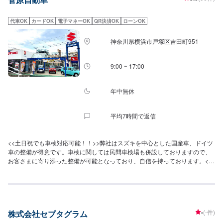
代車OK
カードOK
電子マネーOK
QR決済OK
ローンOK
神奈川県横浜市戸塚区吉田町951
9:00 ~ 17:00
年中無休
平均7時間で返信
<<土日祝でも車検対応可能！！>>弊社はスズキを中心とした国産車、ドイツ
車の整備が得意です。車検に関しては民間車検場も併設しておりますので、
お客さまに寄り添った整備が可能となっており、自信を持っております。<<
フリードリンクやキッズルームも完備>>短時間の作業のお客さまや、家族連
れの方にも快適に過ごすことができる環境を整えております。<<民間車検場
を併設>>弊社は自社内で車検が完結する検査ラインを保有しております。車
検に通すことだけでなく、交換が近いうちに必要な部品の説明もさせていた
だきます。整備の押し売りではなく、お客さまにご判断いただけるように致
-
(-件)
株式会社セプタグラム
します。<<経験豊富な資格保持者が多数在籍>>自動車検査員が5名、二級整