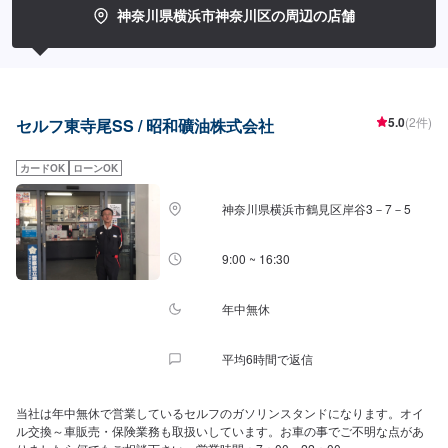
神奈川県横浜市神奈川区の周辺の店舗
5.0
(2件)
セルフ東寺尾SS / 昭和礦油株式会社
カードOK
ローンOK
神奈川県横浜市鶴見区岸谷3－7－5
9:00 ~ 16:30
年中無休
平均6時間で返信
当社は年中無休で営業しているセルフのガソリンスタンドになります。オイ
ル交換～車販売・保険業務も取扱いしています。お車の事でご不明な点があ