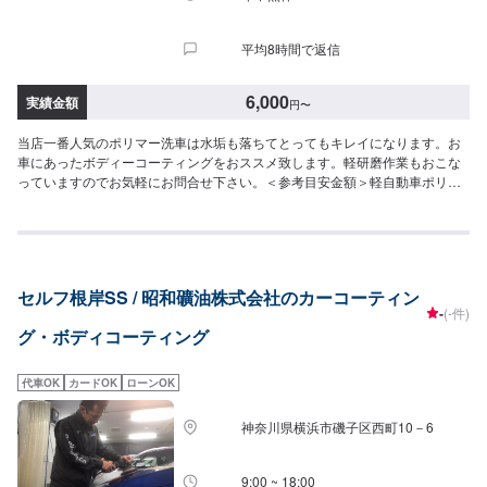
平均8時間で返信
6,000
実績金額
円
〜
当店一番人気のポリマー洗車は水垢も落ちてとってもキレイになります。お
車にあったボディーコーティングをおススメ致します。軽研磨作業もおこな
っていますのでお気軽にお問合せ下さい。＜参考目安金額＞軽自動車ポリマ
ー洗車：6,600円（税込）
セルフ根岸SS / 昭和礦油株式会社のカーコーティン
-
(-件)
グ・ボディコーティング
代車OK
カードOK
ローンOK
神奈川県横浜市磯子区西町10－6
9:00 ~ 18:00