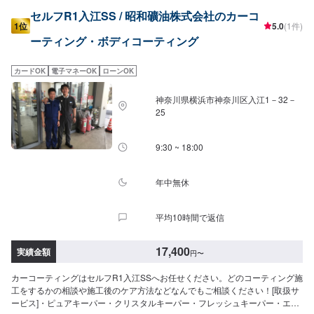
セルフR1入江SS / 昭和礦油株式会社のカーコ
1位
5.0
(1件)
ーティング・ボディコーティング
カードOK
電子マネーOK
ローンOK
神奈川県横浜市神奈川区入江1－32－
25
9:30 ~ 18:00
年中無休
平均10時間で返信
17,400
実績金額
円
〜
カーコーティングはセルフR1入江SSへお任せください。どのコーティング施
工をするかの相談や施工後のケア方法などなんでもご相談ください！[取扱サ
ービス]・ピュアキーパー・クリスタルキーパー・フレッシュキーパー・エコ