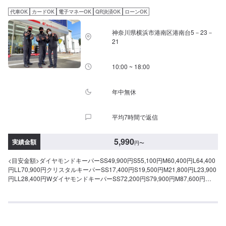
代車OK
カードOK
電子マネーOK
QR決済OK
ローンOK
神奈川県横浜市港南区港南台5－23－
21
10:00 ~ 18:00
年中無休
平均7時間で返信
5,990
実績金額
円
〜
<目安金額>ダイヤモンドキーパーSS49,900円S55,100円M60,400円L64,400
円LL70,900円クリスタルキーパーSS17,400円S19,500円M21,800円L23,900
円LL28,400円WダイヤモンドキーパーSS72,200円S79,900円M87,600円
L93,200円LL102,900円WダイヤモンドキーパープレミアムSS108,400円
S121,500円M134,700円L141,200円LL157,800円ダイヤモンドキーパーメン
テナンスASS7,800円S8,200円M8,700円L9,200円LL10,400円ダイヤモンド
キーパーメンテナンスBSS15,600円S16,500円M17,400円L18,500円
LL20,700円ピュアキーパー(洗車料金込み)SS5,990円S6,410円M7,040円