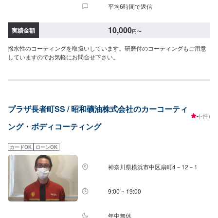
平均6時間で返信
10,000
実績金額
円
〜
撥水性のコーティングを取扱いしています。研磨付のコーティングもご用意
していますのでお気軽にお問合せ下さい。
プラザ長者町SS / 昭和礦油株式会社のカーコーティ
-
(-件)
ング・ボディコーティング
カードOK
ローンOK
神奈川県横浜市中区扇町4－12－1
9:00 ~ 19:00
年中無休