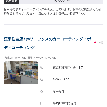
10,000
実績金額
円
〜
撥水性のボディーコーティングを取扱いしています。お車の状態にあった研
磨作業も行っております。気になる方はお気軽にご相談下さい♪
江東住吉店 / ㈱ソニックスのカーコーティング・ボ
-
(-件)
ディコーティング
代車OK
カードOK
電子マネーOK
ローンOK
東京都江東区住吉1-3-7
9:00 ~ 18:00
年中無休
平均17時間で返信