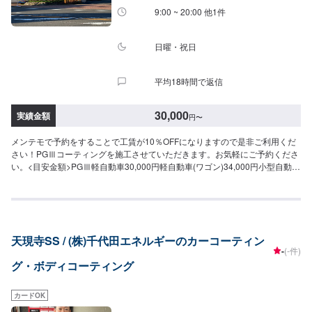
9:00 ~ 20:00 他1件
日曜・祝日
平均18時間で返信
30,000
実績金額
円
〜
メンテモで予約をすることで工賃が10％OFFになりますので是非ご利用くだ
さい！PGⅢコーティングを施工させていただきます。お気軽にご予約くださ
い。<目安金額>PGⅢ軽自動車30,000円軽自動車(ワゴン)34,000円小型自動車
37,000円普通自動車42,000円大型自動車53,000円RV車小型58,000円RV車大
型63,000円PGⅢプレミアム軽自動車36,000円軽自動車(ワゴン)41,000円小型
自動車45,000円普通自動車51,000円大型自動車64,000円RV車小型70,000円
RV車大型76,000円
天現寺SS / (株)千代田エネルギーのカーコーティン
-
(-件)
グ・ボディコーティング
カードOK