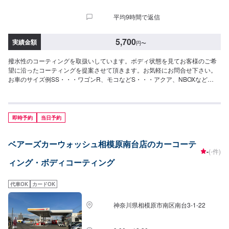
平均9時間で返信
5,700
実績金額
円
〜
撥水性のコーティングを取扱いしています。ボディ状態を見てお客様のご希
望に沿ったコーティングを提案させて頂きます。お気軽にお問合せ下さい。
お車のサイズ例SS・・・ワゴンR、モコなどS・・・アクア、NBOXなど
M・・・ヤリスクロス、シビックなどL・・・カローラクロス、レヴォーグな
どLL・・・セレナ、ステップワゴンなど<目安金額>ピュアキーパーSS5,700
円S6,100円M6,700円L7,200円LL8,400円クリスタルキーパーSS16,600円
S18,600円M20,800円L22,800円LL27,000円ダイヤモンドキーパーSS47,500
即時予約
当日予約
円S52,500円M57,500円L61,300円LL67,500円Wダイヤモンドキーパー
SS68,800円S76,100円M83,400円L88,800円LL98,000円
ベアーズカーウォッシュ相模原南台店のカーコーテ
-
(-件)
ィング・ボディコーティング
代車OK
カードOK
神奈川県相模原市南区南台3-1-22