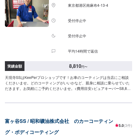
東京都港区南麻布4-13-4
受付停止中
受付停止中
平均14時間で返信
8,810
実績金額
円
〜
天現寺SSはKeePerプロショップです！お車のコーティングは当店にご相談
くださいませ。どのコーティングがいいかなど、親身に相談に乗らせていた
だきます。お気軽にご予約くださいませ。<費用目安>ピュアキーパーS8,810
円M9,930円L11,050円LL12,070円ホワイトピュアキーパーS12,070円
M13,220円L14,320円LL15,430円クリスタルキーパーS35,240円M38,600円
L40,840円LL43,080円ダイヤモンドキーパーS82,650円M93,650円L110,210
円LL121,210円ホイールコーティング10,780円/4本
富ヶ谷SS / 昭和礦油株式会社 のカーコーティン
5.0
(3件)
グ・ボディコーティング