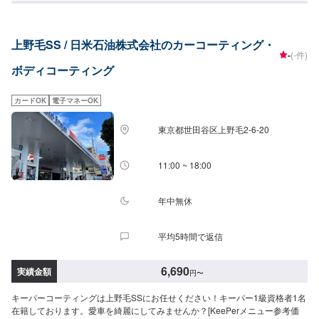
ディライトコートSS6,600円S6,600円M7,600円L8,600円LL9,600円
XL10,600円NICE-4SS9,000円S9,000円M10,000円L11,000円LL12,000円
XL13,000円スーパーハードコートSS15,000円S17,000円M19,000円L22,000
上野毛SS / 日米石油株式会社のカーコーティング・
円LL25,000円
-
(-件)
ボディコーティング
カードOK
電子マネーOK
東京都世田谷区上野毛2-6-20
11:00 ~ 18:00
年中無休
平均5時間で返信
6,690
実績金額
円
〜
キーパーコーティングは上野毛SSにお任せください！キーパー1級資格者1名
在籍しております。愛車を綺麗にしてみませんか？[KeePerメニュー参考価