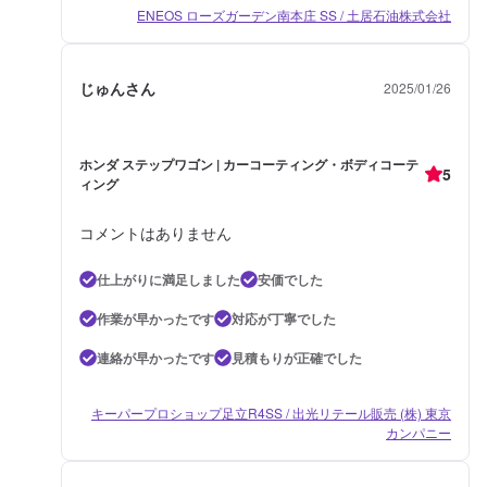
ENEOS ローズガーデン南本庄 SS / 土居石油株式会社
じゅんさん
2025/01/26
ホンダ ステップワゴン | カーコーティング・ボディコーテ
5
ィング
コメントはありません
仕上がりに満足しました
安価でした
作業が早かったです
対応が丁寧でした
連絡が早かったです
見積もりが正確でした
キーパープロショップ足立R4SS / 出光リテール販売 (株) 東京
カンパニー