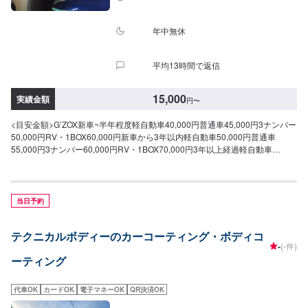
年中無休
平均13時間で返信
15,000
実績金額
円
〜
<目安金額>G’ZOX新車~半年程度軽自動車40,000円普通車45,000円3ナンバー
50,000円RV・1BOX60,000円新車から3年以内軽自動車50,000円普通車
55,000円3ナンバー60,000円RV・1BOX70,000円3年以上経過軽自動車
55,000円普通車60,000円3ナンバー70,000円RV・1BOX80,000円要ウォータ
ースポット除去軽自動車65,000円普通車80,000円3ナンバー90,000円RV・
1BOX100,000円スーパーハードコートSS15,000円S17,000円M19,000円
L22,000円LL25,000円
当日予約
テクニカルボディーのカーコーティング・ボディコ
-
(-件)
ーティング
代車OK
カードOK
電子マネーOK
QR決済OK