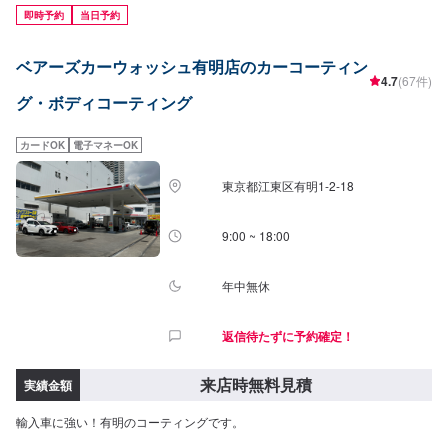
M8,700円L9,200円LL10,400円ダイヤモンドキーパーメンテナンス
即時予約
当日予約
BSS15,600円S16,500円M17,400円L18,500円LL20,700円ピュアキーパー(洗
車料金込み)SS5,990円S6,410円M7,040円L7,560円LL8,820円ホワイトキー
ベアーズカーウォッシュ有明店のカーコーティン
パーSS7,040円S7,460円M8,400円L9,240円LL10,400円フッ素ガラスコーテ
4.7
(67件)
ィングフロントSS~M3,450円L・LL3,670円全面SS~M7,650円L・LL8,380円
グ・ボディコーティング
シリコンガラスコーティングフロント全車種1,570円全面SS~M3,980円L・
LL4,500円ホイールコーティング表4本~15インチ9,880円16~19インチ
11,200円20インチ~13,200円Wホイールコーティング表4本~15インチ14,800
カードOK
電子マネーOK
円16~19インチ16,800円20インチ~19,900円
東京都江東区有明1-2-18
9:00 ~ 18:00
年中無休
返信待たずに予約確定！
来店時無料見積
実績金額
輸入車に強い！有明のコーティングです。