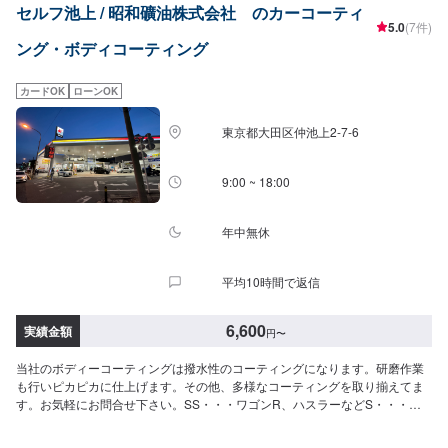
セルフ池上 / 昭和礦油株式会社 のカーコーティ
L7,560円LL8,820円ホワイトキーパーSS7,040円S7,460円M8,400円L9,240円
5.0
(7件)
LL10,400円フッ素ガラスコーティングフロントSS~M3,450円L・LL3,670円
ング・ボディコーティング
全面SS~M7,650円L・LL8,380円シリコンガラスコーティングフロント全車種
1,570円全面SS~M3,980円L・LL4,500円ホイールコーティング表4本~15イン
チ9,880円16~19インチ11,200円20インチ~13,200円Wホイールコーティング
カードOK
ローンOK
表4本~15インチ14,800円16~19インチ16,800円20インチ~19,900円
東京都大田区仲池上2-7-6
9:00 ~ 18:00
年中無休
平均10時間で返信
6,600
実績金額
円
〜
当社のボディーコーティングは撥水性のコーティングになります。研磨作業
も行いピカピカに仕上げます。その他、多様なコーティングを取り揃えてま
す。お気軽にお問合せ下さい。SS・・・ワゴンR、ハスラーなどS・・・ア
クア、フィットなどM・・・ヤリスクロス、インプレッサなどL・・・ヴェゼ
ル、マツダ6などLL・・・アルファード、セレナなど＜＜参考目安金額＞＞