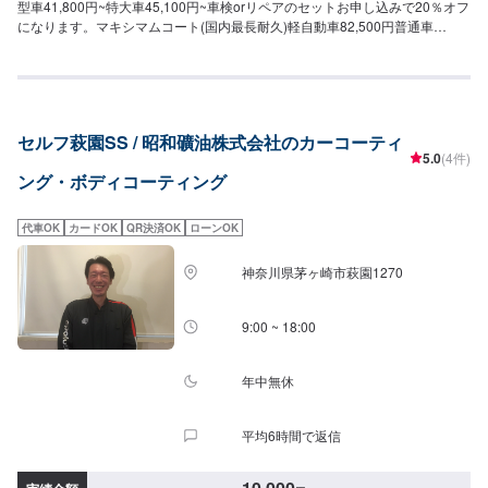
型車41,800円~特大車45,100円~車検orリペアのセットお申し込みで20％オフ
になります。マキシマムコート(国内最長耐久)軽自動車82,500円普通車
88,000円中型車99,000円大型車132,000円特大車154,000円ハイモースコー
トNEO(世界最長耐久)軽自動車88,000円普通車110,000円中型車132,000円大
型車165,000円特大車198,000円グラスシールドコーティング(超光沢・撥水)
軽自動車19,800円普通車22,000円中型車24,200円大型車33,000円特大車
38,500円ボディ鉄粉取り3,300円ホイールコーティング・国産車3,300円・輸
セルフ萩園SS / 昭和礦油株式会社のカーコーティ
入車4,400円
5.0
(4件)
ング・ボディコーティング
代車OK
カードOK
QR決済OK
ローンOK
神奈川県茅ヶ崎市萩園1270
9:00 ~ 18:00
年中無休
平均6時間で返信