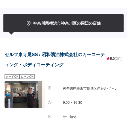
ダイヤキーパー・ダイヤモンドキーパー・Wダイヤキーパー[施工価格]▶︎クリ
スタルキーパー（参考価格）17,400円(SSサイズ)19,500円(Sサイズ)21,800
円(Mサイズ)23,900円(Lサイズ)28,400円(LLサイズ)32,900円（XLサイズ）▶︎
フレッシュキーパー（参考価格）27,400円（SSサイズ）29,500円（Sサイ
ズ）31,800円（Mサイズ）33,900円（Lサイズ）38,400円（LLサイズ）
神奈川県横浜市神奈川区の周辺の店舗
42,900円（XLサイズ）▶︎エコダイヤキーパー（参考価格）72,200円（SSサ
イズ）79,900円（Sサイズ）87,600円（Mサイズ）93,200円（Lサイズ）
102,900円（LLサイズ）131,400円（XLサイズ）▶︎ダイヤモンドキーパー
（参考価格）49,900円（SSサイズ）55,100円（Sサイズ）60,400円（Mサイ
ズ）64,400円（Lサイズ）70,900円（LLサイズ）90,700円（XLサイズ）▶︎W
ダイヤモンドキーパー（参考価格）72,200円（SSサイズ）79,900円（Sサイ
セルフ東寺尾SS / 昭和礦油株式会社のカーコーテ
ズ）87,600円（Mサイズ）93,200円（Lサイズ）102,900円（LLサイズ）
5.0
(2件)
131,400円（XLサイズ）[有資格者]・1級：3名※第9回2024年キーパーコンテ
ィング・ボディコーティング
スト出場
カードOK
ローンOK
神奈川県横浜市鶴見区岸谷3－7－5
9:00 ~ 16:30
年中無休