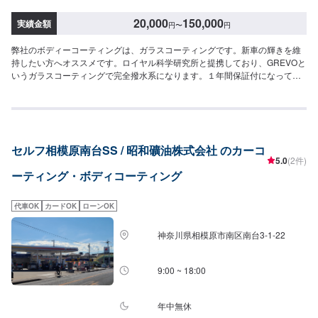
20,000
150,000
実績金額
円
〜
円
弊社のボディーコーティングは、ガラスコーティングです。新車の輝きを維
持したい方へオススメです。ロイヤル科学研究所と提携しており、GREVOと
いうガラスコーティングで完全撥水系になります。１年間保証付になってお
ります。軽自動車20,000円〜普通自動車30,000円〜下処理や細かいオプショ
ンもご用意しておりますので、お気軽にスタッフまでご相談くださいませ。
セルフ相模原南台SS / 昭和礦油株式会社 のカーコ
5.0
(2件)
ーティング・ボディコーティング
代車OK
カードOK
ローンOK
神奈川県相模原市南区南台3-1-22
9:00 ~ 18:00
年中無休