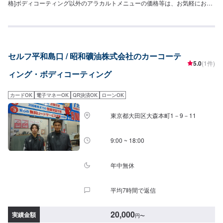
格]ボディコーティング以外のアラカルトメニューの価格等は、お気軽にお問
い合わせください。車種によっては対応できない可能性もございますので、
あらかじめご了承ください。◉ダイヤモンドキーパー高密度ガラス被膜＋レジ
ン被膜の二層構造３年間ノーメンテナンスで耐久（1回/1年のメンテナンスで
5年耐久）。メンテナンスには2つのプランがございますのでご相談くださ
い！ボディーに深いツヤを出し、水ジミを防ぐ特殊レジンで覆います。
セルフ平和島口 / 昭和礦油株式会社のカーコーテ
49,900円[SSサイズ]55,100円[Sサイズ]60,400円[Mサイズ]64,400円[Lサイ
5.0
(1件)
ズ]70,900円LLサイズ]90,700円[XLサイズ]◉フレッシュキーパーガラス被膜＋
ィング・ボディコーティング
（ECO＋レジン被膜）の二層構造ノーメンテナンスで1年以上耐久。降雨に
より汚れが一緒に落ちるので、洗車したように綺麗になりますよ！（※雨に黄
砂が含んでいる場合は汚れます。）27,400円[SSサイズ]29,500円[Sサイ
カードOK
電子マネーOK
QR決済OK
ローンOK
ズ]31,800円[Mサイズ]33,900円[Lサイズ]38,400円LLサイズ]42,900円[XLサイ
ズ]◉クリスタルキーパーガラス被膜＋レジン被膜の二層構造1年間ノーメンテ
東京都大田区大森本町1－9－11
ナンスで耐久（洗車のみの場合）。透明感のあるツヤが出て、紫外線からボ
ディーを守ります！！17,400円[SSサイズ]19,500円[Sサイズ]21,800円[Mサイ
ズ]23,900円[Lサイズ]28,400円LLサイズ]32,900円[XLサイズ]◉ピュアキーパー
9:00 ~ 18:00
ポリマー被膜の一層構造2〜3ヶ月ごとの施行で綺麗が持続できます。40〜60
分程で作業可能なメニューです。繰り返しの作業でどんどん被膜が強くなり
綺麗が持続します！6,690円[SSサイズ]7,210円[Sサイズ]7,940円[Mサイ
年中無休
ズ]8,560円[Lサイズ]9,920円LLサイズ]11,900円[XLサイズ]
平均7時間で返信
20,000
実績金額
円
〜