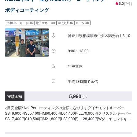
5.0
(7件)
100,000円~大型車150,000円~RV/1BOX180,000円~大型RV/1BOX210,000円
ボディコーティング
~・ハイモースコート経年車軽自動車98,000円~普通車120,000円~大型車
170,000円~RV/1BOX200,000円~大型RV/1BOX230,000円~・マキシマムコー
トS80,000円M90,000円L120,000円XL150,000円WXL180,000円
代車OK
カードOK
電子マネーOK
QR決済OK
ローンOK
神奈川県相模原市中央区陽光台1-3-10
9:00 ~ 18:00
年中無休
平均13時間で返信
5,990
実績金額
円
〜
<目安金額>KeePerコーティングの金額になりますダイヤモンドキーパー
SS49,900円S55,100円M60,400円L64,400円LL70,900円クリスタルキーパー
SS17,400円S19,500円M21,800円L23,900円LL28,400円Wダイヤモンドキー
パーSS72,200円S79,900円M87,600円L93,200円LL102,900円Wダイヤモン
ドキーパープレミアムSS108,400円S121,500円M134,700円L141,200円
LL157,800円ダイヤモンドキーパーメンテナンスASS7,800円S8,200円