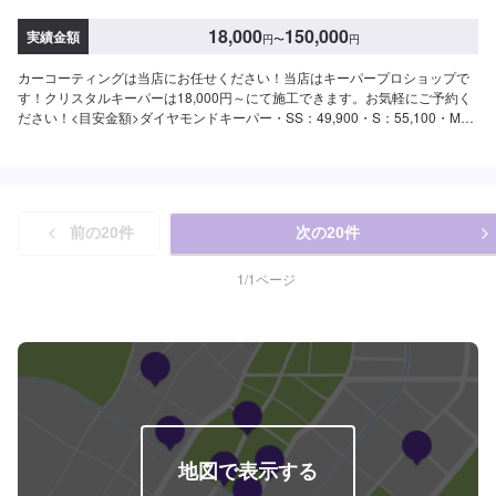
18,000
150,000
実績金額
円
〜
円
カーコーティングは当店にお任せください！当店はキーパープロショップで
す！クリスタルキーパーは18,000円～にて施工できます。お気軽にご予約く
ださい！<目安金額>ダイヤモンドキーパー・SS：49,900・S：55,100・M：
60,400・L：64,400・LL：70,900・XL：90,700Wダイヤモンドキーパー・
SS：72,200円・S：79,900円・M：87,600円・L：93,200円・LL：102,900
円・XL：131,400円クリスタルキーパー・SS：17,400円・S：19,500円・
M：21,800円・L：23,900円・LL：28,400円・XL：32,900円ホイールコーテ
ィングシングル・~15インチ：10,400円・16~19インチ：11,800円・20イン
前の
20
件
次の
20
件
チ~：13,900円ダブル・~15インチ：15,500円・16~19インチ：17,600円・
20インチ~：20,900円当店は年中無休、朝は7時から夜は20時まで営業してお
ります。ガソリンエネルギーの供給協力はもちろん、併せてレンタカー業務
1
/
1
ページ
も行っていいます。特にオイル交換、バッテリー交換のスピード作業、コー
ティングに力をいれてます！熟練のスタッフが親切丁寧かつ迅速に対応させ
て頂きます。お客様の大切なお車のメンテナンスは是非当店にお任せくださ
い。
地図で表示する