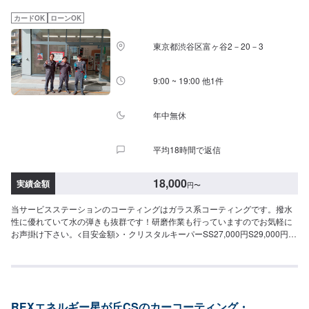
カードOK
ローンOK
東京都渋谷区富ヶ谷2－20－3
9:00 ~ 19:00 他1件
年中無休
平均18時間で返信
18,000
実績金額
円
〜
当サービスステーションのコーティングはガラス系コーティングです。撥水
性に優れていて水の弾きも抜群です！研磨作業も行っていますのでお気軽に
お声掛け下さい。<目安金額>・クリスタルキーパーSS27,000円S29,000円
M31,000円L33,000円LL37,000円・グラスシールド軽自動車18,000円~普通
車22,000円~大型車25,000円~RV/1BOX30,000円~大型RV/1BOX35,000円~・
G'ZOX新車軽自動車60,000円~普通車80,000円~大型車100,000円
~RV/1BOX120,000円~大型RV/1BOX140,000円~・G'ZOX経年車軽自動車
75,000円~普通車95,000円~大型車115,000円~RV/1BOX140,000円~大型
REXエネルギー星が丘CSのカーコーティング・
RV/1BOX160,000円~・ハイモースコート新車軽自動車80,000円~普通車