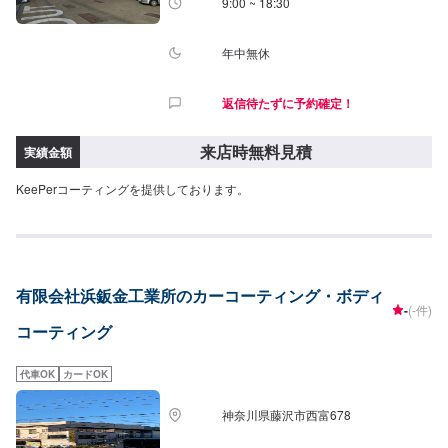
9:00 ~ 18:30
年中無休
返信待たずに予約確定！
来店時無料見積
実績金額
KeePerコーティングを提供しております。
有限会社浜鈑金工業所のカーコーティング・ボディ
-
(-件)
コーティング
代車OK
カードOK
神奈川県藤沢市西富678