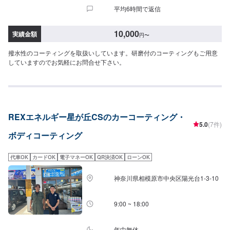
平均6時間で返信
10,000
実績金額
円
〜
撥水性のコーティングを取扱いしています。研磨付のコーティングもご用意
していますのでお気軽にお問合せ下さい。
REXエネルギー星が丘CSのカーコーティング・
5.0
(7件)
ボディコーティング
代車OK
カードOK
電子マネーOK
QR決済OK
ローンOK
神奈川県相模原市中央区陽光台1-3-10
9:00 ~ 18:00
年中無休