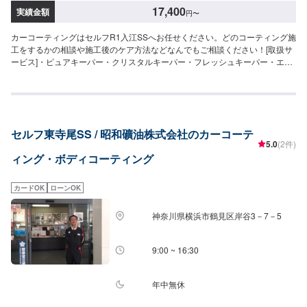
17,400
実績金額
円
〜
カーコーティングはセルフR1入江SSへお任せください。どのコーティング施
工をするかの相談や施工後のケア方法などなんでもご相談ください！[取扱サ
ービス]・ピュアキーパー・クリスタルキーパー・フレッシュキーパー・エコ
ダイヤキーパー・ダイヤモンドキーパー・Wダイヤキーパー[施工価格]▶︎クリ
スタルキーパー（参考価格）17,400円(SSサイズ)19,500円(Sサイズ)21,800
円(Mサイズ)23,900円(Lサイズ)28,400円(LLサイズ)32,900円（XLサイズ）▶︎
フレッシュキーパー（参考価格）27,400円（SSサイズ）29,500円（Sサイ
ズ）31,800円（Mサイズ）33,900円（Lサイズ）38,400円（LLサイズ）
セルフ東寺尾SS / 昭和礦油株式会社のカーコーテ
42,900円（XLサイズ）▶︎エコダイヤキーパー（参考価格）72,200円（SSサ
5.0
(2件)
イズ）79,900円（Sサイズ）87,600円（Mサイズ）93,200円（Lサイズ）
ィング・ボディコーティング
102,900円（LLサイズ）131,400円（XLサイズ）▶︎ダイヤモンドキーパー
（参考価格）49,900円（SSサイズ）55,100円（Sサイズ）60,400円（Mサイ
ズ）64,400円（Lサイズ）70,900円（LLサイズ）90,700円（XLサイズ）▶︎W
カードOK
ローンOK
ダイヤモンドキーパー（参考価格）72,200円（SSサイズ）79,900円（Sサイ
ズ）87,600円（Mサイズ）93,200円（Lサイズ）102,900円（LLサイズ）
神奈川県横浜市鶴見区岸谷3－7－5
131,400円（XLサイズ）[有資格者]・1級：3名※第9回2024年キーパーコンテ
スト出場
9:00 ~ 16:30
年中無休