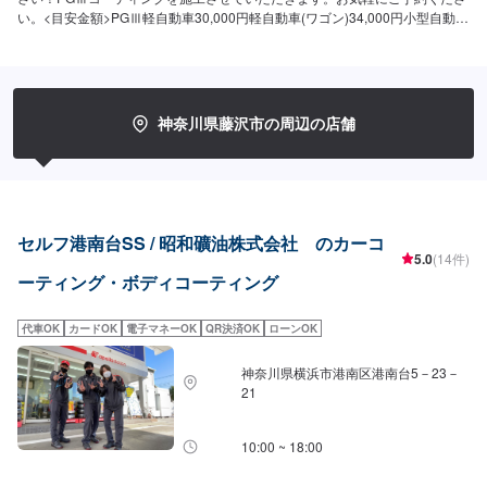
い。<目安金額>PGⅢ軽自動車30,000円軽自動車(ワゴン)34,000円小型自動車
37,000円普通自動車42,000円大型自動車53,000円RV車小型58,000円RV車大
型63,000円PGⅢプレミアム軽自動車36,000円軽自動車(ワゴン)41,000円小型
自動車45,000円普通自動車51,000円大型自動車64,000円RV車小型70,000円
RV車大型76,000円
神奈川県藤沢市の周辺の店舗
セルフ港南台SS / 昭和礦油株式会社 のカーコ
5.0
(14件)
ーティング・ボディコーティング
代車OK
カードOK
電子マネーOK
QR決済OK
ローンOK
神奈川県横浜市港南区港南台5－23－
21
10:00 ~ 18:00