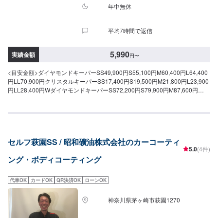
年中無休
平均7時間で返信
5,990
実績金額
円
〜
<目安金額>ダイヤモンドキーパーSS49,900円S55,100円M60,400円L64,400
円LL70,900円クリスタルキーパーSS17,400円S19,500円M21,800円L23,900
円LL28,400円WダイヤモンドキーパーSS72,200円S79,900円M87,600円
L93,200円LL102,900円WダイヤモンドキーパープレミアムSS108,400円
S121,500円M134,700円L141,200円LL157,800円ダイヤモンドキーパーメン
テナンスASS7,800円S8,200円M8,700円L9,200円LL10,400円ダイヤモンド
キーパーメンテナンスBSS15,600円S16,500円M17,400円L18,500円
LL20,700円ピュアキーパー(洗車料金込み)SS5,990円S6,410円M7,040円
セルフ萩園SS / 昭和礦油株式会社のカーコーティ
L7,560円LL8,820円ホワイトキーパーSS7,040円S7,460円M8,400円L9,240円
5.0
(4件)
LL10,400円フッ素ガラスコーティングフロントSS~M3,450円L・LL3,670円
ング・ボディコーティング
全面SS~M7,650円L・LL8,380円シリコンガラスコーティングフロント全車種
1,570円全面SS~M3,980円L・LL4,500円ホイールコーティング表4本~15イン
チ9,880円16~19インチ11,200円20インチ~13,200円Wホイールコーティング
代車OK
カードOK
QR決済OK
ローンOK
表4本~15インチ14,800円16~19インチ16,800円20インチ~19,900円
神奈川県茅ヶ崎市萩園1270