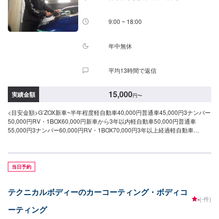
9:00 ~ 18:00
年中無休
平均13時間で返信
15,000
実績金額
円
〜
<目安金額>G’ZOX新車~半年程度軽自動車40,000円普通車45,000円3ナンバー
50,000円RV・1BOX60,000円新車から3年以内軽自動車50,000円普通車
55,000円3ナンバー60,000円RV・1BOX70,000円3年以上経過軽自動車
55,000円普通車60,000円3ナンバー70,000円RV・1BOX80,000円要ウォータ
ースポット除去軽自動車65,000円普通車80,000円3ナンバー90,000円RV・
1BOX100,000円スーパーハードコートSS15,000円S17,000円M19,000円
L22,000円LL25,000円
当日予約
テクニカルボディーのカーコーティング・ボディコ
-
(-件)
ーティング