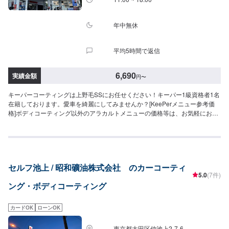
年中無休
平均5時間で返信
6,690
実績金額
円
〜
キーパーコーティングは上野毛SSにお任せください！キーパー1級資格者1名
在籍しております。愛車を綺麗にしてみませんか？[KeePerメニュー参考価
格]ボディコーティング以外のアラカルトメニューの価格等は、お気軽にお問
い合わせください。車種によっては対応できない可能性もございますので、
あらかじめご了承ください。◉ダイヤモンドキーパー高密度ガラス被膜＋レジ
ン被膜の二層構造３年間ノーメンテナンスで耐久（1回/1年のメンテナンスで
5年耐久）。メンテナンスには2つのプランがございますのでご相談くださ
い！ボディーに深いツヤを出し、水ジミを防ぐ特殊レジンで覆います。
セルフ池上 / 昭和礦油株式会社 のカーコーティ
49,900円[SSサイズ]55,100円[Sサイズ]60,400円[Mサイズ]64,400円[Lサイ
5.0
(7件)
ズ]70,900円LLサイズ]90,700円[XLサイズ]◉フレッシュキーパーガラス被膜＋
ング・ボディコーティング
（ECO＋レジン被膜）の二層構造ノーメンテナンスで1年以上耐久。降雨に
より汚れが一緒に落ちるので、洗車したように綺麗になりますよ！（※雨に黄
砂が含んでいる場合は汚れます。）27,400円[SSサイズ]29,500円[Sサイ
カードOK
ローンOK
ズ]31,800円[Mサイズ]33,900円[Lサイズ]38,400円LLサイズ]42,900円[XLサイ
ズ]◉クリスタルキーパーガラス被膜＋レジン被膜の二層構造1年間ノーメンテ
東京都大田区仲池上2-7-6