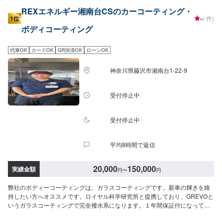
REXエネルギー湘南台CSのカーコーティング・
1位
-
(-件)
ボディコーティング
代車OK
カードOK
QR決済OK
ローンOK
神奈川県藤沢市湘南台1-22-9
受付停止中
受付停止中
平均8時間で返信
20,000
150,000
実績金額
円
〜
円
弊社のボディーコーティングは、ガラスコーティングです。新車の輝きを維
持したい方へオススメです。ロイヤル科学研究所と提携しており、GREVOと
いうガラスコーティングで完全撥水系になります。１年間保証付になってお
ります。軽自動車20,000円〜普通自動車30,000円〜下処理や細かいオプショ