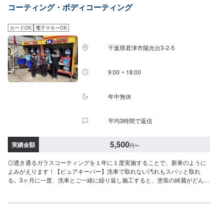
コーティング・ボディコーティング
カードOK
電子マネーOK
千葉県君津市陽光台3-2-5
9:00 ~ 18:00
年中無休
平均3時間で返信
5,500
実績金額
円
〜
◎透き通るガラスコーティングを１年に１度実施することで、新車のように
よみがえります！【ピュアキーパー】洗車で取れない汚れもスパッと取れ
る。3ヶ月に一度、洗車とご一緒に繰り返し施工すると、塗装の綺麗がどんど
ん増していき、皮膜が強くなっていきます。SS:5,500円S:6,500円M:7,500円
L:8,500円LL:9,500円【クリスタルキーパー】透き通るガラス皮膜で1年に1
回、新車に戻る新しいカーライフの形ノーメンテナンス、洗車だけで1年耐
久。透明感のあるガラス特有のツヤがあります。SS:16,600円S:18,600円