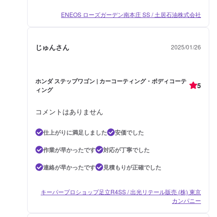
ENEOS ローズガーデン南本庄 SS / 土居石油株式会社
じゅんさん
2025/01/26
ホンダ ステップワゴン | カーコーティング・ボディコーテ
5
ィング
コメントはありません
仕上がりに満足しました
安価でした
作業が早かったです
対応が丁寧でした
連絡が早かったです
見積もりが正確でした
キーパープロショップ足立R4SS / 出光リテール販売 (株) 東京
カンパニー