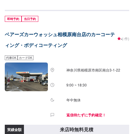
M・・・ヤリスクロス、シビックなどL・・・カローラクロス、レヴォーグな
どLL・・・セレナ、ステップワゴンなど<目安金額>ピュアキーパーSS5,700
円S6,100円M6,700円L7,200円LL8,400円クリスタルキーパーSS16,600円
S18,600円M20,800円L22,800円LL27,000円ダイヤモンドキーパーSS47,500
即時予約
当日予約
円S52,500円M57,500円L61,300円LL67,500円Wダイヤモンドキーパー
SS68,800円S76,100円M83,400円L88,800円LL98,000円
ベアーズカーウォッシュ相模原南台店のカーコーテ
-
(-件)
ィング・ボディコーティング
代車OK
カードOK
神奈川県相模原市南区南台3-1-22
9:00 ~ 18:30
年中無休
返信待たずに予約確定！
来店時無料見積
実績金額