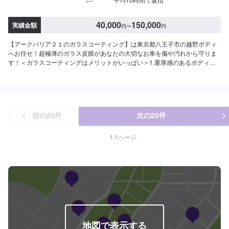
40,000
150,000
実績金額
円
〜
円
【アークバリア２１のガラスコーティング】は東京都八王子市の越野ボディ
へお任せ！超極薄のガラス皮膜があなたの大切なお車を傷や汚れから守りま
す！＜ガラスコーティングはメリットがいっぱい＞1.重厚感のあるボディの
輝2.傷のついたボディも輝きを取り戻す3.酸性雨・塩害・ほこりを跳ね返す4.
塗装色を色褪せから守る5.他社品に比べて5~10倍の超耐久性！6.3年以上もボ
ディ塗装を色褪せから守る7.手掛けWAX一切不要！8.洗車機もOK！【定休
日・営業時間】定休日：日曜日、祝日営業時間：9:00~18:00【1】オファー
にてお問い合わせ【2】お見積り【3】お見積りにご納得いただければ作業開
前の
20
件
次の
20
件
始【4】仕上がり次第納車【お見積もり・代車無料】リサイクル部品を使った
修理や、無料代車手配などお客様のニーズに応えるお見積もりを実現しま
す。※代車の燃料代はお客様にご負担いただいております。※内容などにより
1
/
1
ページ
貸し出し出来かねる場合もございます。【ご注意】入庫の際はお気をつけて
お越しください。駐車スペースは事務所前の空いているスペースに駐車して
ください。受付はスタッフへ「メンテモで予約しました」とお伝えくださ
い。ご案内いたします。
地図で表示する