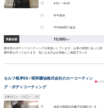
9:00 ~ 18:00
年中無休
平均6時間で返信
10,000
実績金額
円
〜
撥水性のボディーコーティングを取扱いしています。お車の状態にあった研
磨作業も行っております。気になる方はお気軽にご相談下さい♪
セルフ根岸SS / 昭和礦油株式会社のカーコーティン
-
(-件)
グ・ボディコーティング
代車OK
カードOK
ローンOK
神奈川県横浜市磯子区西町10－6