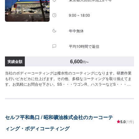
ナンスで耐久（洗車のみの場合）。透明感のあるツヤが出て、紫外線からボ
ディーを守ります！！17,400円[SSサイズ]19,500円[Sサイズ]21,800円[Mサイ
ズ]23,900円[Lサイズ]28,400円LLサイズ]32,900円[XLサイズ]◉ピュアキーパー
9:00 ~ 18:00
ポリマー被膜の一層構造2〜3ヶ月ごとの施行で綺麗が持続できます。40〜60
分程で作業可能なメニューです。繰り返しの作業でどんどん被膜が強くなり
綺麗が持続します！6,690円[SSサイズ]7,210円[Sサイズ]7,940円[Mサイ
年中無休
ズ]8,560円[Lサイズ]9,920円LLサイズ]11,900円[XLサイズ]
平均10時間で返信
6,600
実績金額
円
〜
当社のボディーコーティングは撥水性のコーティングになります。研磨作業
も行いピカピカに仕上げます。その他、多様なコーティングを取り揃えてま
す。お気軽にお問合せ下さい。SS・・・ワゴンR、ハスラーなどS・・・ア
クア、フィットなどM・・・ヤリスクロス、インプレッサなどL・・・ヴェゼ
ル、マツダ6などLL・・・アルファード、セレナなど＜＜参考目安金額＞＞
ディライトコートSS6,600円S6,600円M7,600円L8,600円LL9,600円
XL10,600円NICE-4SS9,000円S9,000円M10,000円L11,000円LL12,000円
XL13,000円スーパーハードコートSS15,000円S17,000円M19,000円L22,000
セルフ平和島口 / 昭和礦油株式会社のカーコーテ
円LL25,000円
5.0
(1件)
ィング・ボディコーティング