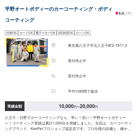
M:20,800円L:22,800円LL:27,000円【ダイヤモンドキーパーパーフェクトコ
平野オートボディーのカーコーティング・ボディ
ース】クリスタルキーパー＋軽研磨仕上げ＋ガラスコート全面のパーフェク
5.0
(1件)
ト仕上げ。SS:31,800円S:33,800円M:36,800円L:38,800円LL:44,800円
コーティング
代車OK
カードOK
電子マネーOK
QR決済OK
ローンOK
東京都八王子市元八王子町2-1971-2
受付停止中
受付停止中
平均10時間で返信
10,000
20,000
実績金額
円
〜
円
八王子・日野でカーコーティングなら、早い！安い！平野オートボディー
へ！コーティング実績は累計1,000台を突破しました。当店は、カーコーティ
ングブランド、KeePerプロショップ認定店です。プロ仕様の設備と、確かな
カーコーティング技術で、お客様の愛車をピカピカにします！カーコーティ