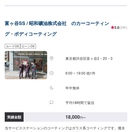
ングは、各種自動車保険にも対応しておりますので、お気軽にご相談下さ
い。お安いものから高級なものまで、幅広い価格帯のメニューで、お客様の
希望に合わせた施工を致します。お車を鈑金修理される場合等には、カーコ
ーティングの部分施工も可能です。安いだけでなく、早さにも自信がありま
富ヶ谷SS / 昭和礦油株式会社 のカーコーティン
す。最短2時間～1日で完了致します。カーコーティングの際の代車は無料で
5.0
(3件)
す！<平野オートボディーは、KeePerプロショップ認定店>八王子・日野エリ
グ・ボディコーティング
アにある当店は、カーコーティングブランド、KeePerプロショップの認定を
受けております。最高級の設備に、プロ専用の道具と材料、熟練のカーコー
ティング技術で、お客様のお車を綺麗にコーティングします。また、全ての
カードOK
ローンOK
キーパーコーティングに、品質の証である施工証明書を発行しております。<
クリスタルキーパー料金表>✔️SSサイズ（ワゴンR・Nワゴン等）：17,400
東京都渋谷区富ヶ谷2－20－3
円〜✔️Sサイズ（アクア・スイフト等）：19,500円〜✔️Mサイズ（プリウス・
ベンツCクラス等）：21,800円〜✔️Lサイズ（クラウン・ベンツEクラス
等）：23,900円〜✔️LLサイズ（セレナ・エルグランド等）：28,400円〜✔️XL
9:00 ~ 19:00 他1件
サイズ（ランドクルーザー・レクサスLX等）：32,900円〜<ダイヤモンドキ
ーパー料金表>✔️SSサイズ（ワゴンR・Nワゴン等）：49,900円円〜1年毎メ
ンテナンス：7,800円✔️Sサイズ（アクア・スイフト等）：55,100円円〜1年
年中無休
毎メンテナンス：8,200円✔️Mサイズ（プリウス・ベンツCクラス等）：
60,400円円〜1年毎メンテナンス：8,700円✔️Lサイズ（クラウン・ベンツEク
平均18時間で返信
ラス等）：64,400円円〜1年毎メンテナンス：9,200円✔️LLサイズ（セレナ・
エルグランド等）：70,900円円〜1年毎メンテナンス：10,400円ダイヤモン
ドキーパーは5年間(年1回のメンテナンスが必要になります。)Aメンテナン
18,000
実績金額
円
〜
ス：2層目のレジン被膜を入れ替えます。Bメンテナンス：1層目のガラス被
膜を整え、2層目のレジン被膜を入れ替えます。
当サービスステーションのコーティングはガラス系コーティングです。撥水