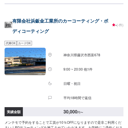
ンもご用意しておりますので、お気軽にスタッフまでご相談くださいませ。
有限会社浜鈑金工業所のカーコーティング・ボ
2位
-
(-件)
ディコーティング
代車OK
カードOK
神奈川県藤沢市西富678
9:00 ~ 20:00 他1件
日曜・祝日
平均18時間で返信
30,000
実績金額
円
〜
メンテモで予約をすることで工賃が10％OFFになりますので是非ご利用くだ
さい！PGⅢコーティングを施工させていただきます。お気軽にご予約くださ