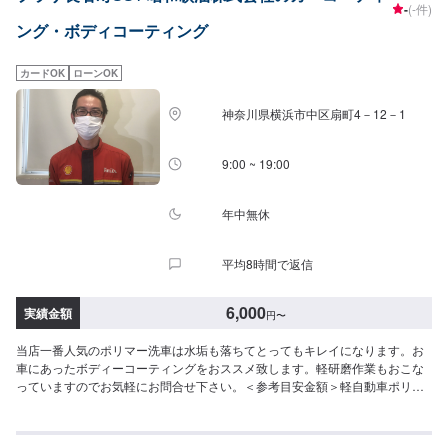
-
(-件)
ング・ボディコーティング
カードOK
ローンOK
神奈川県横浜市中区扇町4－12－1
9:00 ~ 19:00
年中無休
平均8時間で返信
6,000
実績金額
円
〜
当店一番人気のポリマー洗車は水垢も落ちてとってもキレイになります。お
車にあったボディーコーティングをおススメ致します。軽研磨作業もおこな
っていますのでお気軽にお問合せ下さい。＜参考目安金額＞軽自動車ポリマ
ー洗車：6,600円（税込）