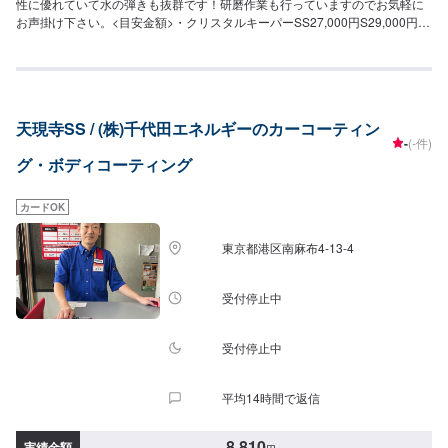
性に優れていて水の弾きも抜群です！研磨作業も行っていますのでお気軽に
お声掛け下さい。<目安金額>・クリスタルキーパーSS27,000円S29,000円
M31,000円L33,000円LL37,000円・グラスシールド軽自動車18,000円~普通
車22,000円~大型車25,000円~RV/1BOX30,000円~大型RV/1BOX35,000円~・
G'ZOX新車軽自動車60,000円~普通車80,000円~大型車100,000円
~RV/1BOX120,000円~大型RV/1BOX140,000円~・G'ZOX経年車軽自動車
75,000円~普通車95,000円~大型車115,000円~RV/1BOX140,000円~大型
天現寺SS / (株)千代田エネルギーのカーコーティン
RV/1BOX160,000円~・ハイモースコート新車軽自動車80,000円~普通車
-
(-件)
100,000円~大型車150,000円~RV/1BOX180,000円~大型RV/1BOX210,000円
グ・ボディコーティング
~・ハイモースコート経年車軽自動車98,000円~普通車120,000円~大型車
170,000円~RV/1BOX200,000円~大型RV/1BOX230,000円~・マキシマムコー
トS80,000円M90,000円L120,000円XL150,000円WXL180,000円
カードOK
東京都港区南麻布4-13-4
受付停止中
受付停止中
平均14時間で返信
8,810
実績金額