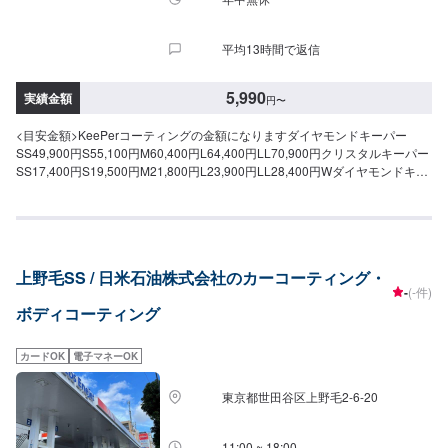
平均13時間で返信
5,990
実績金額
円
〜
<目安金額>KeePerコーティングの金額になりますダイヤモンドキーパー
SS49,900円S55,100円M60,400円L64,400円LL70,900円クリスタルキーパー
SS17,400円S19,500円M21,800円L23,900円LL28,400円Wダイヤモンドキー
パーSS72,200円S79,900円M87,600円L93,200円LL102,900円Wダイヤモン
ドキーパープレミアムSS108,400円S121,500円M134,700円L141,200円
LL157,800円ダイヤモンドキーパーメンテナンスASS7,800円S8,200円
M8,700円L9,200円LL10,400円ダイヤモンドキーパーメンテナンス
BSS15,600円S16,500円M17,400円L18,500円LL20,700円ピュアキーパー(洗
上野毛SS / 日米石油株式会社のカーコーティング・
車料金込み)SS5,990円S6,410円M7,040円L7,560円LL8,820円ホワイトキー
-
(-件)
パーSS7,040円S7,460円M8,400円L9,240円LL10,400円フッ素ガラスコーテ
ボディコーティング
ィングフロントSS~M3,450円L・LL3,670円全面SS~M7,650円L・LL8,380円
シリコンガラスコーティングフロント全車種1,570円全面SS~M3,980円L・
LL4,500円ホイールコーティング表4本~15インチ9,880円16~19インチ
カードOK
電子マネーOK
11,200円20インチ~13,200円Wホイールコーティング表4本~15インチ14,800
円16~19インチ16,800円20インチ~19,900円
東京都世田谷区上野毛2-6-20
11:00 ~ 18:00