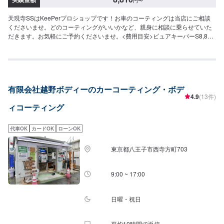
円
〜
天現寺SSはKeePerプロショップです！お車のコーティングは当店にご相談
くださいませ。どのコーティングがいいかなど、親身に相談に乗らせていた
だきます。お気軽にご予約くださいませ。<費用目安>ピュアキーパーS8,810
円M9,930円L11,050円LL12,070円ホワイトピュアキーパーS12,070円
M13,220円L14,320円LL15,430円クリスタルキーパーS35,240円M38,600円
L40,840円LL43,080円ダイヤモンドキーパーS82,650円M93,650円L110,210
円LL121,210円ホイールコーティング10,780円/4本
有限会社越野ボディーのカーコーティング・ボデ
4.9
(13件)
ィコーティング
代車OK
カードOK
ローンOK
東京都八王子市西寺方町703
9:00 ~ 17:00
日曜・祝日
平均10時間で返信