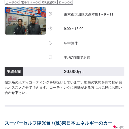
カードOK
電子マネーOK
QR決済OK
ローンOK
東京都大田区大森本町1－9－11
9:00 ~ 18:00
年中無休
平均7時間で返信
20,000
実績金額
円
〜
撥水系のボディコーティングを取扱いしています。塗装の状態を見て軽研磨
もオススメさせて頂きます。コーティングに興味がある方はお気軽にお問い
合わせ下さい。
スーパーセルフ陽光台 / (株)東日本エネルギーのカー
-
(-件)