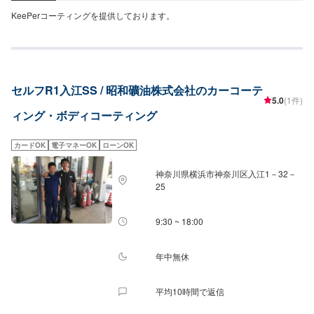
KeePerコーティングを提供しております。
セルフR1入江SS / 昭和礦油株式会社のカーコーテ
5.0
(1件)
ィング・ボディコーティング
カードOK
電子マネーOK
ローンOK
神奈川県横浜市神奈川区入江1－32－
25
9:30 ~ 18:00
年中無休
平均10時間で返信