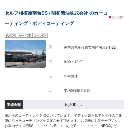
セルフ相模原南台SS / 昭和礦油株式会社 のカーコ
5.0
(2件)
ーティング・ボディコーティング
代車OK
カードOK
ローンOK
神奈川県相模原市南区南台3-1-22
9:00 ~ 18:00
年中無休
平均9時間で返信
5,700
実績金額
円
〜
撥水性のコーティングを取扱いしています。ボディ状態を見てお客様のご希
望に沿ったコーティングを提案させて頂きます。お気軽にお問合せ下さい。
お車のサイズ例SS・・・ワゴンR、モコなどS・・・アクア、NBOXなど