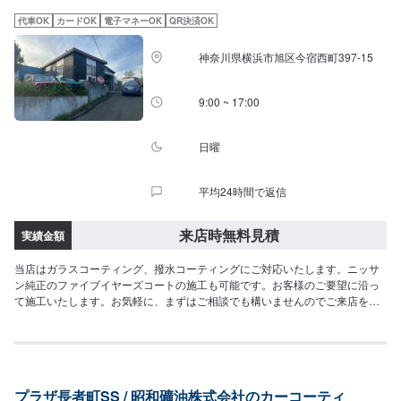
代車OK
カードOK
電子マネーOK
QR決済OK
神奈川県横浜市旭区今宿西町397-15
9:00 ~ 17:00
日曜
平均24時間で返信
来店時無料見積
実績金額
当店はガラスコーティング、撥水コーティングにご対応いたします。ニッサ
ン純正のファイブイヤーズコートの施工も可能です。お客様のご要望に沿っ
て施工いたします。お気軽に、まずはご相談でも構いませんのでご来店をお
待ちしております！
プラザ長者町SS / 昭和礦油株式会社のカーコーティ