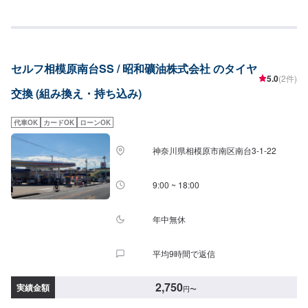
セルフ相模原南台SS / 昭和礦油株式会社 のタイヤ
5.0
(2件)
交換 (組み換え・持ち込み)
代車OK
カードOK
ローンOK
神奈川県相模原市南区南台3-1-22
9:00 ~ 18:00
年中無休
平均9時間で返信
2,750
実績金額
円
〜