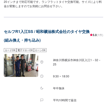
20インチまで対応可能です。ランフラットタイヤ交換可能。サイズにより料
金が変動しますのでお気軽にお問合せ下さい。
セルフR1入江SS / 昭和礦油株式会社のタイヤ交換
5.0
(1件)
(組み換え・持ち込み)
カードOK
電子マネーOK
ローンOK
神奈川県横浜市神奈川区入江1－32－
25
9:30 ~ 18:00
年中無休
平均10時間で返信