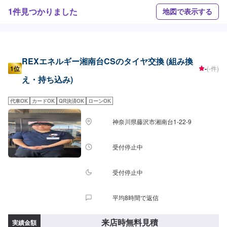
1件見つかりました
地図で表示する
REXエネルギー湘南台CSのタイヤ交換 (組み換
1位
-
(-件)
え・持ち込み)
代車OK
カードOK
QR決済OK
ローンOK
神奈川県藤沢市湘南台1-22-9
受付停止中
受付停止中
平均8時間で返信
来店時無料見積
実績金額