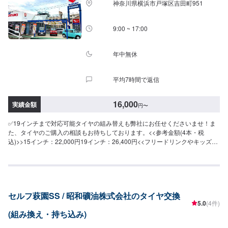
神奈川県横浜市戸塚区吉田町951
9:00 ~ 17:00
年中無休
平均7時間で返信
16,000
実績金額
円
〜
✅19インチまで対応可能タイヤの組み替えも弊社にお任せくださいませ！ま
た、タイヤのご購入の相談もお待ちしております。<<参考金額(4本・税
込)>>15インチ：22,000円19インチ：26,400円<<フリードリンクやキッズル
ームも完備>>お見積もりのお客さまや、家族連れの方にも快適に過ごすこと
ができるよう心がけております。<<経験豊富な資格保持者が多数在籍>>自動
車検査員が5名、二級整備士が5名、車体整備士が1名と、多数の工員が在籍
しております。車検だけでなく、整備や修理の際もお客さまのお車を受け入
れる体制が整っております。ご予約・ご来店を心よりお待ちしております！
セルフ萩園SS / 昭和礦油株式会社のタイヤ交換
5.0
(4件)
(組み換え・持ち込み)