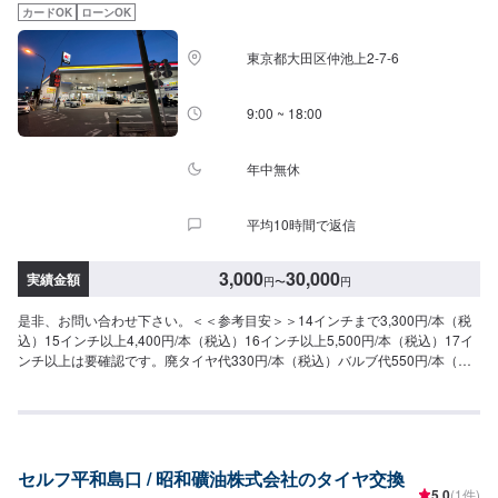
カードOK
ローンOK
東京都大田区仲池上2-7-6
9:00 ~ 18:00
年中無休
平均10時間で返信
3,000
30,000
実績金額
円
〜
円
是非、お問い合わせ下さい。＜＜参考目安＞＞14インチまで3,300円/本（税
込）15インチ以上4,400円/本（税込）16インチ以上5,500円/本（税込）17イ
ンチ以上は要確認です。廃タイヤ代330円/本（税込）バルブ代550円/本（税
込）
セルフ平和島口 / 昭和礦油株式会社のタイヤ交換
5.0
(1件)