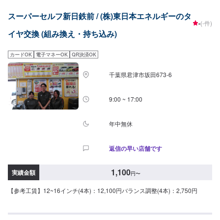
スーパーセルフ新日鉄前 / (株)東日本エネルギーのタ
-
(-件)
イヤ交換 (組み換え・持ち込み)
カードOK
電子マネーOK
QR決済OK
千葉県君津市坂田673-6
9:00 ~ 17:00
年中無休
返信の早い店舗です
1,100
実績金額
円
〜
【参考工賃】12~16インチ(4本)：12,100円バランス調整(4本)：2,750円