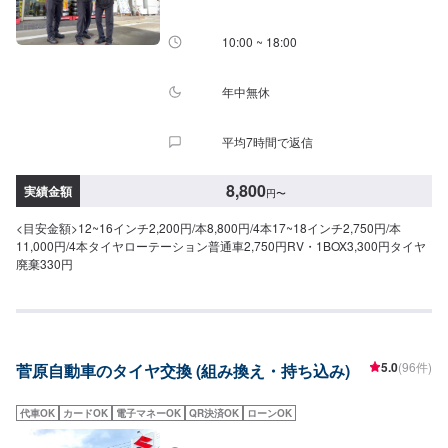
10:00 ~ 18:00
年中無休
平均7時間で返信
8,800
実績金額
円
〜
<目安金額>12~16インチ2,200円/本8,800円/4本17~18インチ2,750円/本
11,000円/4本タイヤローテーション普通車2,750円RV・1BOX3,300円タイヤ
廃棄330円
5.0
(96件)
菅原自動車のタイヤ交換 (組み換え・持ち込み)
代車OK
カードOK
電子マネーOK
QR決済OK
ローンOK