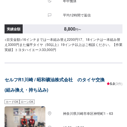
年中無休
平均12時間で返信
8,800
実績金額
円
〜
<目安金額>16インチまでは一本組み替え2200円17、18インチは一本組み替
え3300円また偏平タイヤ（50以上）19インチ以上はご相談ください。【作業
実績】トヨタハイエース33,000円
セルフR1川崎 / 昭和礦油株式会社 のタイヤ交換
5.0
(3件)
(組み換え・持ち込み)
カードOK
ローンOK
神奈川県川崎市幸区神明町1－63