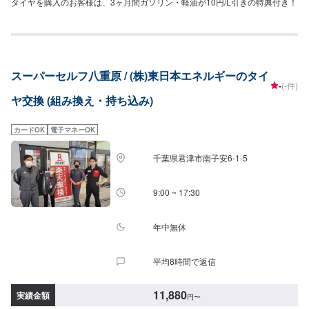
タイヤを購入のお客様は、3ヶ月間ガソリン・軽油が10円/L引きの特典付き！
スーパーセルフ八重原 / (株)東日本エネルギーのタイ
-
(-件)
ヤ交換 (組み換え・持ち込み)
カードOK
電子マネーOK
千葉県君津市南子安6-1-5
9:00 ~ 17:30
年中無休
平均8時間で返信
11,880
実績金額
円
〜