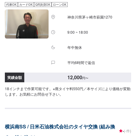
代車OK
カードOK
QR決済OK
ローンOK
神奈川県茅ヶ崎市萩園1270
9:00 ~ 18:00
年中無休
平均6時間で返信
12,000
実績金額
円
〜
18インチまで作業可能です。※廃タイヤ料550円／本サイズにより価格が変動
します。お気軽にお問合せ下さい。
横浜南SS / 日米石油株式会社のタイヤ交換 (組み換
-
(-件)