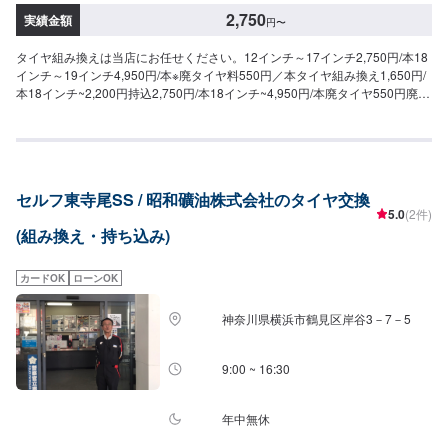
2,750
実績金額
円
〜
タイヤ組み換えは当店にお任せください。12インチ～17インチ2,750円/本18
インチ～19インチ4,950円/本※廃タイヤ料550円／本タイヤ組み換え1,650円/
本18インチ~2,200円持込2,750円/本18インチ~4,950円/本廃タイヤ550円廃ホ
イール1,100円/本
セルフ東寺尾SS / 昭和礦油株式会社のタイヤ交換
5.0
(2件)
(組み換え・持ち込み)
カードOK
ローンOK
神奈川県横浜市鶴見区岸谷3－7－5
9:00 ~ 16:30
年中無休