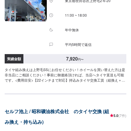
東京都世田谷区上野毛2-6-20
11:00 ~ 18:00
年中無休
平均5時間で返信
7,920
実績金額
円
〜
タイヤ組み換えは上野毛SSにお任せください！ホイールを買い替えた方は是
非当店にご相談ください！事前に御連絡頂ければ、当店へタイヤ直送も可能
です。<費用目安>【22インチまで対応】持込みタイヤ交換工賃（組換え＋バ
ランス調整）・15インチ以下：7,920円/4本16～18インチ：9,680円/4本・19
～20インチ：11,880円/4本・21～22インチ：14,520円/4本タイヤの販売も行
っております。軽バン・軽トラック24,980円（4本コミコミ価格）ハイエー
ス・キャラバン59,980円（4本コミコミ価格）※廃タイヤ等別途※タイヤ形状
により割増料金アリ
セルフ池上 / 昭和礦油株式会社 のタイヤ交換 (組
5.0
(7件)
み換え・持ち込み)