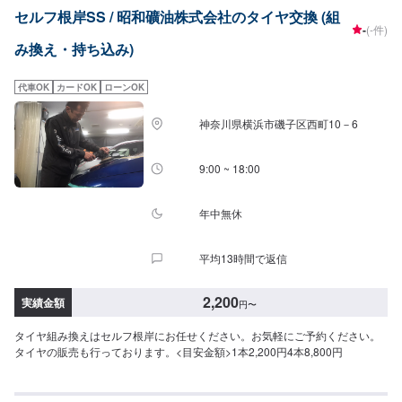
セルフ根岸SS / 昭和礦油株式会社のタイヤ交換 (組
-
(-件)
み換え・持ち込み)
代車OK
カードOK
ローンOK
神奈川県横浜市磯子区西町10－6
9:00 ~ 18:00
年中無休
平均13時間で返信
2,200
実績金額
円
〜
タイヤ組み換えはセルフ根岸にお任せください。お気軽にご予約ください。
タイヤの販売も行っております。<目安金額>1本2,200円4本8,800円