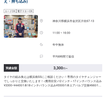
え・持ち込み)
カードOK
電子マネーOK
神奈川県横浜市金沢区片吹67-13
11:00 ~ 16:00
年中無休
平均6時間で返信
3,300
実績金額
円
〜
タイヤの組み換えは横浜南SSにご相談ください！専用のタイヤチェンジャー
でしっかりと交換いたします！<費用目安>12インチ～17インチバランス込み
¥3300~¥4400/1本18インチバランス込み¥5500/1本エアバルブ交換¥660/1本
廃タイヤ処分料¥880/1本