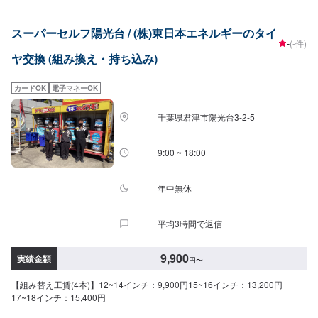
スーパーセルフ陽光台 / (株)東日本エネルギーのタイ
-
(-件)
ヤ交換 (組み換え・持ち込み)
カードOK
電子マネーOK
千葉県君津市陽光台3-2-5
9:00 ~ 18:00
年中無休
平均3時間で返信
9,900
実績金額
円
〜
【組み替え工賃(4本)】12~14インチ：9,900円15~16インチ：13,200円
17~18インチ：15,400円