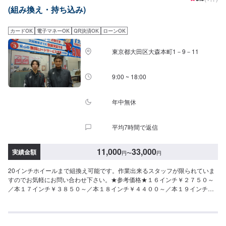
(組み換え・持ち込み)
カードOK
電子マネーOK
QR決済OK
ローンOK
東京都大田区大森本町1－9－11
9:00 ~ 18:00
年中無休
平均7時間で返信
11,000
33,000
実績金額
円
〜
円
20インチホイールまで組換え可能です。作業出来るスタッフが限られていま
すのでお気軽にお問い合わせ下さい。★参考価格★１６インチ￥２７５０～
／本１７インチ￥３８５０～／本１８インチ￥４４００～／本１９インチ
￥５５００～／本２０インチ￥６０５０～／本※扁平率によって変動いたしま
すのでお問い合わせください※バルブ交換・バランス調整・廃タイヤ料金込み
になります※ランフラットタイヤ対応不可