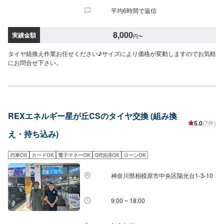
平均6時間で返信
8,000
実績金額
円
〜
タイヤ組換え作業お任せください♪サイズにより価格が変動しますのでお気軽
にお問合せ下さい。
REXエネルギー星が丘CSのタイヤ交換 (組み換
5.0
(7件)
え・持ち込み)
代車OK
カードOK
電子マネーOK
QR決済OK
ローンOK
神奈川県相模原市中央区陽光台1-3-10
9:00 ~ 18:00