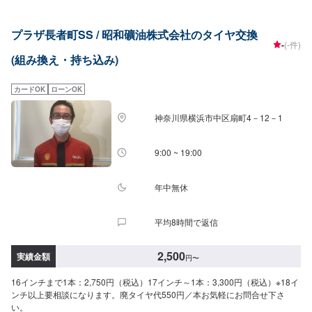
プラザ長者町SS / 昭和礦油株式会社のタイヤ交換
-
(-件)
(組み換え・持ち込み)
カードOK
ローンOK
神奈川県横浜市中区扇町4－12－1
9:00 ~ 19:00
年中無休
平均8時間で返信
2,500
実績金額
円
〜
16インチまで1本：2,750円（税込）17インチ～1本：3,300円（税込）※18イ
ンチ以上要相談になります。廃タイヤ代550円／本お気軽にお問合せ下さ
い。