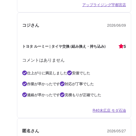
アップライジング宇都宮店
コジさん
2026/06/09
5
トヨタ ルーミー | タイヤ交換 (組み換え・持ち込み)
コメントはありません
仕上がりに満足しました
安価でした
作業が早かったです
対応が丁寧でした
連絡が早かったです
見積もりが正確でした
R40末広店 モダ石油
匿名さん
2026/05/27