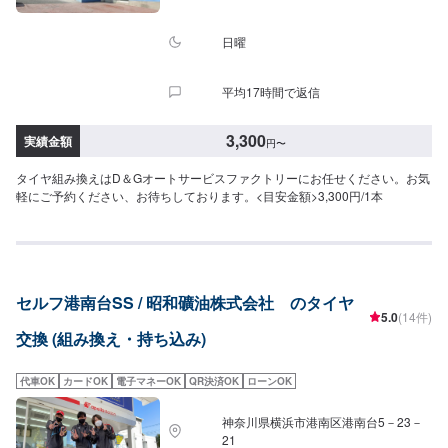
日曜
平均17時間で返信
3,300
実績金額
円
〜
タイヤ組み換えはD＆Gオートサービスファクトリーにお任せください。お気
軽にご予約ください、お待ちしております。<目安金額>3,300円/1本
セルフ港南台SS / 昭和礦油株式会社 のタイヤ
5.0
(14件)
交換 (組み換え・持ち込み)
代車OK
カードOK
電子マネーOK
QR決済OK
ローンOK
神奈川県横浜市港南区港南台5－23－
21