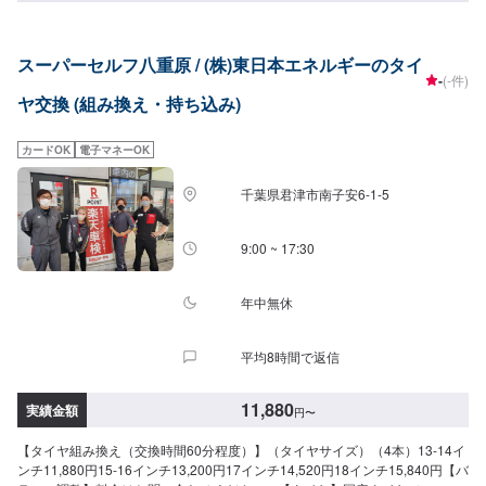
スーパーセルフ八重原 / (株)東日本エネルギーのタイ
-
(-件)
ヤ交換 (組み換え・持ち込み)
カードOK
電子マネーOK
千葉県君津市南子安6-1-5
9:00 ~ 17:30
年中無休
平均8時間で返信
11,880
実績金額
円
〜
【タイヤ組み換え（交換時間60分程度）】（タイヤサイズ）（4本）13-14イ
ンチ11,880円15-16インチ13,200円17インチ14,520円18インチ15,840円【バ