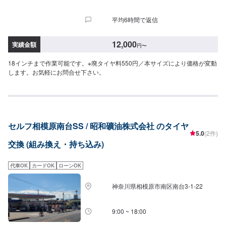
平均6時間で返信
12,000
実績金額
円
〜
18インチまで作業可能です。※廃タイヤ料550円／本サイズにより価格が変動
します。お気軽にお問合せ下さい。
セルフ相模原南台SS / 昭和礦油株式会社 のタイヤ
5.0
(2件)
交換 (組み換え・持ち込み)
代車OK
カードOK
ローンOK
神奈川県相模原市南区南台3-1-22
9:00 ~ 18:00