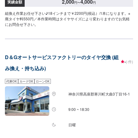
2,000
4,000
実績金額
円
〜
円
組換え作業お任せ下さい♪18インチまで￥2200円(税込）/1本になります。※
廃タイヤ料550円／本作業時間はタイヤサイズにより変わりますのでお気軽
にお問合せ下さい。
D＆Gオートサービスファクトリーのタイヤ交換 (組
-
(-件)
み換え・持ち込み)
代車OK
カードOK
ローンOK
神奈川県高座郡寒川町大曲3丁目16-1
9:00 ~ 18:30
日曜