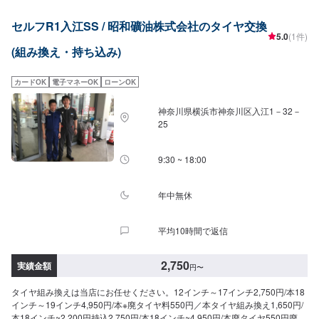
セルフR1入江SS / 昭和礦油株式会社のタイヤ交換
5.0
(1件)
(組み換え・持ち込み)
カードOK
電子マネーOK
ローンOK
神奈川県横浜市神奈川区入江1－32－
25
9:30 ~ 18:00
年中無休
平均10時間で返信
2,750
実績金額
円
〜
タイヤ組み換えは当店にお任せください。12インチ～17インチ2,750円/本18
インチ～19インチ4,950円/本※廃タイヤ料550円／本タイヤ組み換え1,650円/
本18インチ~2,200円持込2,750円/本18インチ~4,950円/本廃タイヤ550円廃ホ