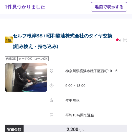
1件見つかりました
地図で表示する
セルフ根岸SS / 昭和礦油株式会社のタイヤ交換
1位
-
(-件)
(組み換え・持ち込み)
代車OK
カードOK
ローンOK
神奈川県横浜市磯子区西町10－6
9:00 ~ 18:00
年中無休
平均13時間で返信
2,200
実績金額
円
〜