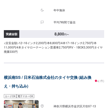
年中無休
平均7時間で返信
8,800
実績金額
円
〜
<目安金額>12~16インチ2,200円/本8,800円/4本17~18インチ2,750円/本
11,000円/4本タイヤローテーション普通車2,750円RV・1BOX3,300円タイヤ
廃棄330円
横浜南SS / 日米石油株式会社のタイヤ交換 (組み換
-
(-件)
え・持ち込み)
カードOK
電子マネーOK
神奈川県横浜市金沢区片吹67-13