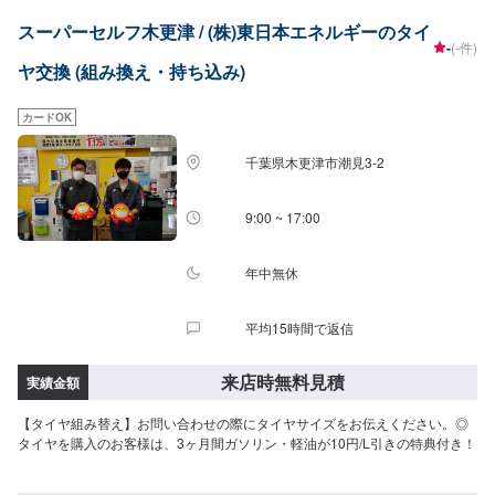
スーパーセルフ木更津 / (株)東日本エネルギーのタイ
-
(-件)
ヤ交換 (組み換え・持ち込み)
カードOK
千葉県木更津市潮見3-2
9:00 ~ 17:00
年中無休
平均15時間で返信
来店時無料見積
実績金額
【タイヤ組み替え】お問い合わせの際にタイヤサイズをお伝えください。◎
タイヤを購入のお客様は、3ヶ月間ガソリン・軽油が10円/L引きの特典付き！