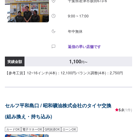
千葉県君津市坂田673-6
9:00 ~ 17:00
年中無休
返信の早い店舗です
1,100
実績金額
円
〜
【参考工賃】12~16インチ(4本)：12,100円バランス調整(4本)：2,750円
セルフ平和島口 / 昭和礦油株式会社のタイヤ交換
5.0
(1件)
(組み換え・持ち込み)
カードOK
電子マネーOK
QR決済OK
ローンOK