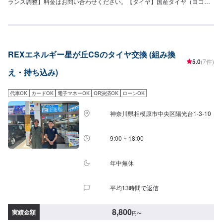
ランス調整】料金はお問い合わせください。【タイヤ】国産タイヤ（ヨコハ
マタイヤ）お取り扱いしています。▶︎ご購入で3ヶ月ガソリン割引いたしま
す！詳しくはスタッフまで！※車種によって値段が変わる場合があります。※
一部対応できない車両などもございますので、あらかじめお問い合わせくだ
さい。
REXエネルギー星が丘CSのタイヤ交換 (組み換
5.0
(7件)
え・持ち込み)
代車OK
カードOK
電子マネーOK
QR決済OK
ローンOK
神奈川県相模原市中央区陽光台1-3-10
9:00 ~ 18:00
年中無休
平均13時間で返信
8,800
実績金額
円
〜