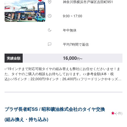
神奈川県横浜市戸塚区吉田町951
9:00 ~ 17:00
年中無休
平均7時間で返信
16,000
実績金額
円
〜
✅19インチまで対応可能タイヤの組み替えも弊社にお任せくださいませ！ま
た、タイヤのご購入の相談もお待ちしております。<<参考金額(4本・税
込)>>15インチ：22,000円19インチ：26,400円<<フリードリンクやキッズル
ームも完備>>お見積もりのお客さまや、家族連れの方にも快適に過ごすこと
ができるよう心がけております。<<経験豊富な資格保持者が多数在籍>>自動
車検査員が5名、二級整備士が5名、車体整備士が1名と、多数の工員が在籍
しております。車検だけでなく、整備や修理の際もお客さまのお車を受け入
れる体制が整っております。ご予約・ご来店を心よりお待ちしております！
プラザ長者町SS / 昭和礦油株式会社のタイヤ交換
-
(-件)
(組み換え・持ち込み)