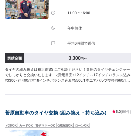
11:00 ~ 16:00
年中無休
平均6時間で返信
3,300
実績金額
円
〜
タイヤの組み換えは横浜南SSにご相談ください！専用のタイヤチェンジャー
でしっかりと交換いたします！<費用目安>12インチ～17インチバランス込み
¥3300~¥4400/1本18インチバランス込み¥5500/1本エアバルブ交換¥660/1本
廃タイヤ処分料¥880/1本
5.0
(96件)
菅原自動車のタイヤ交換 (組み換え・持ち込み)
代車OK
カードOK
電子マネーOK
QR決済OK
ローンOK