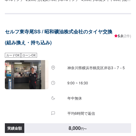
イール1,100円/本
セルフ東寺尾SS / 昭和礦油株式会社のタイヤ交換
5.0
(2件)
(組み換え・持ち込み)
カードOK
ローンOK
神奈川県横浜市鶴見区岸谷3－7－5
9:00 ~ 16:30
年中無休
平均6時間で返信
8,000
実績金額
円
〜