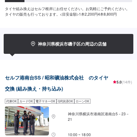
タイヤ組み換えはセルフ根岸にお任せください。お気軽にご予約ください。
タイヤの販売も行っております。<目安金額>1本2,200円4本8,800円
神奈川県横浜市磯子区の周辺の店舗
セルフ港南台SS / 昭和礦油株式会社 のタイヤ
5.0
(14件)
交換 (組み換え・持ち込み)
代車OK
カードOK
電子マネーOK
QR決済OK
ローンOK
神奈川県横浜市港南区港南台5－23－
21
10:00 ~ 18:00