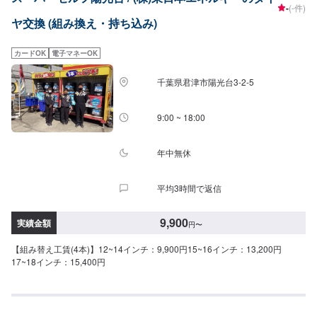
-
(-件)
ヤ交換 (組み換え・持ち込み)
カードOK
電子マネーOK
千葉県君津市陽光台3-2-5
9:00 ~ 18:00
年中無休
平均3時間で返信
9,900
実績金額
円
〜
【組み替え工賃(4本)】12~14インチ：9,900円15~16インチ：13,200円
17~18インチ：15,400円