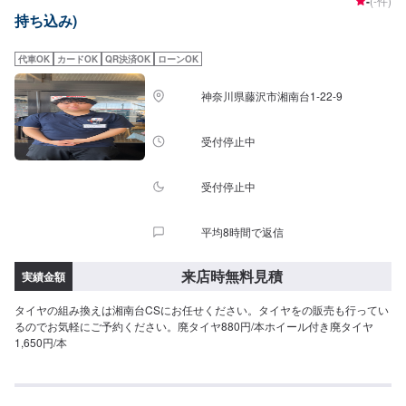
-
(-件)
持ち込み)
代車OK
カードOK
QR決済OK
ローンOK
神奈川県藤沢市湘南台1-22-9
受付停止中
受付停止中
平均8時間で返信
来店時無料見積
実績金額
タイヤの組み換えは湘南台CSにお任せください。タイヤをの販売も行ってい
るのでお気軽にご予約ください。廃タイヤ880円/本ホイール付き廃タイヤ
1,650円/本