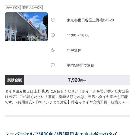
カードOK
電子マネーOK
東京都世田谷区上野毛2-6-20
11:00 ~ 18:00
年中無休
平均5時間で返信
7,920
実績金額
円
〜
タイヤ組み換えは上野毛SSにお任せください！ホイールを買い替えた方は是
非当店にご相談ください！事前に御連絡頂ければ、当店へタイヤ直送も可能
です。<費用目安>【22インチまで対応】持込みタイヤ交換工賃（組換え＋バ
ランス調整）・15インチ以下：7,920円/4本16～18インチ：9,680円/4本・19
～20インチ：11,880円/4本・21～22インチ：14,520円/4本タイヤの販売も行
っております。軽バン・軽トラック24,980円（4本コミコミ価格）ハイエー
ス・キャラバン59,980円（4本コミコミ価格）※廃タイヤ等別途※タイヤ形状
により割増料金アリ
スーパーセルフ陽光台 / (株)東日本エネルギーのタイ