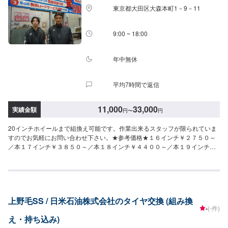
東京都大田区大森本町1－9－11
9:00 ~ 18:00
年中無休
平均7時間で返信
11,000
33,000
実績金額
円
〜
円
20インチホイールまで組換え可能です。作業出来るスタッフが限られていま
すのでお気軽にお問い合わせ下さい。★参考価格★１６インチ￥２７５０～
／本１７インチ￥３８５０～／本１８インチ￥４４００～／本１９インチ
￥５５００～／本２０インチ￥６０５０～／本※扁平率によって変動いたしま
すのでお問い合わせください※バルブ交換・バランス調整・廃タイヤ料金込み
になります※ランフラットタイヤ対応不可
上野毛SS / 日米石油株式会社のタイヤ交換 (組み換
-
(-件)
え・持ち込み)