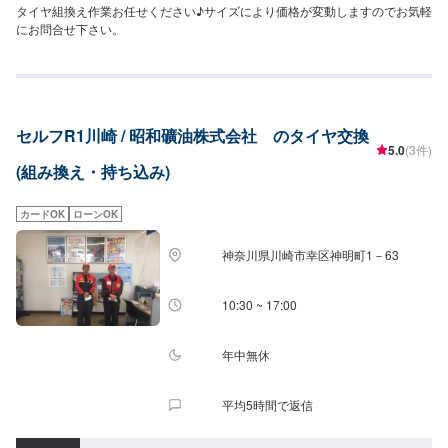
タイヤ組換え作業お任せください♪サイズにより価格が変動しますのでお気軽
にお問合せ下さい。
セルフR1川崎 / 昭和礦油株式会社 のタイヤ交換
5.0
(3件)
(組み換え・持ち込み)
カードOK
ローンOK
神奈川県川崎市幸区神明町1－63
10:30 ~ 17:00
年中無休
平均5時間で返信