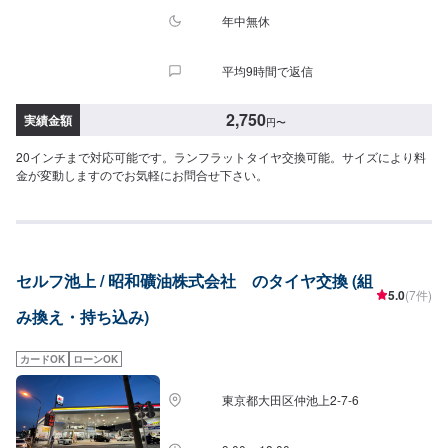
年中無休
平均9時間で返信
2,750
実績金額
円
〜
20インチまで対応可能です。ランフラットタイヤ交換可能。サイズにより料
金が変動しますのでお気軽にお問合せ下さい。
セルフ池上 / 昭和礦油株式会社 のタイヤ交換 (組
5.0
(7件)
み換え・持ち込み)
カードOK
ローンOK
東京都大田区仲池上2-7-6