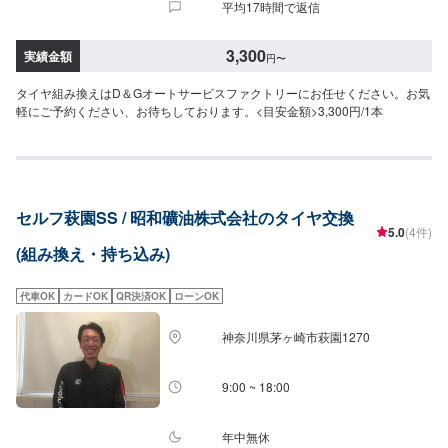
平均17時間で返信
3,300
実績金額
円
〜
タイヤ組み換えはD＆Gオートサービスファクトリーにお任せください。お気
軽にご予約ください、お待ちしております。<目安金額>3,300円/1本
セルフ萩園SS / 昭和礦油株式会社のタイヤ交換
5.0
(4件)
(組み換え・持ち込み)
代車OK
カードOK
QR決済OK
ローンOK
神奈川県茅ヶ崎市萩園1270
9:00 ~ 18:00
年中無休