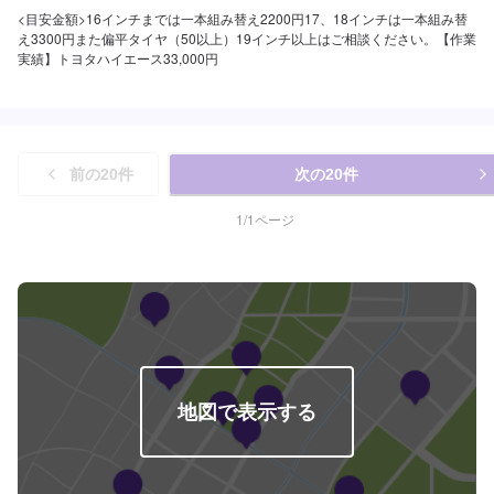
<目安金額>16インチまでは一本組み替え2200円17、18インチは一本組み替
え3300円また偏平タイヤ（50以上）19インチ以上はご相談ください。【作業
実績】トヨタハイエース33,000円
前の
20
件
次の
20
件
1
/
1
ページ
地図で表示する