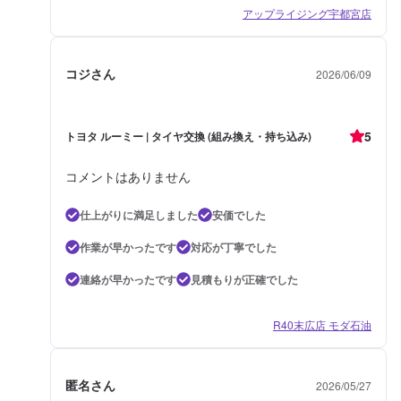
アップライジング宇都宮店
コジさん
2026/06/09
5
トヨタ ルーミー | タイヤ交換 (組み換え・持ち込み)
コメントはありません
仕上がりに満足しました
安価でした
作業が早かったです
対応が丁寧でした
連絡が早かったです
見積もりが正確でした
R40末広店 モダ石油
匿名さん
2026/05/27