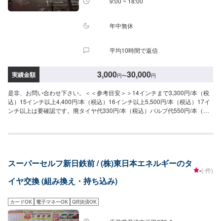
9:00 ~ 18:00
年中無休
平均10時間で返信
3,000
30,000
実績金額
円
〜
円
是非、お問い合わせ下さい。＜＜参考目安＞＞14インチまで3,300円/本（税
込）15インチ以上4,400円/本（税込）16インチ以上5,500円/本（税込）17イ
ンチ以上は要確認です。廃タイヤ代330円/本（税込）バルブ代550円/本（税
込）
スーパーセルフ新日鉄前 / (株)東日本エネルギーのタ
-
(-件)
イヤ交換 (組み換え・持ち込み)
カードOK
電子マネーOK
QR決済OK