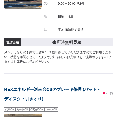
9:00 ~ 20:00 他1件
日曜・祝日
平均18時間で返信
来店時無料見積
実績金額
メンテモからの予約で工賃を10％割引させていただきますのでご利用くださ
い！状態を確認させていただいた後に詳しいお見積りをご提示致しますので
まずはお気軽にご予約ください。
REXエネルギー湘南台CSのブレーキ修理 (パット・
-
(-件)
ディスク・引きずり)
代車OK
カードOK
QR決済OK
ローンOK