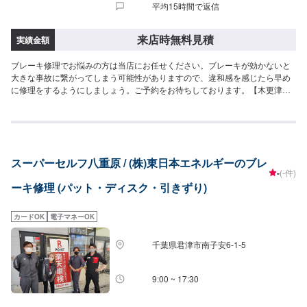
平均15時間で返信
来店時無料見積
実績金額
ブレーキ修理でお悩みの方は当店にお任せください。ブレーキが効かないと
大きな事故に繋がってしまう可能性がありますので、違和感を感じたら早め
に修理をするようにしましょう。ご予約をお待ちしております。【木更津店
は認証資格を持っております】当店は分解整備認証取得店舗でございます。
お車の幅広いトラブルに柔軟にご対応可能です。お気軽にご相談ください。
スーパーセルフ八重原 / (株)東日本エネルギーのブレ
-
(-件)
ーキ修理 (パット・ディスク・引きずり)
カードOK
電子マネーOK
千葉県君津市南子安6-1-5
9:00 ~ 17:30