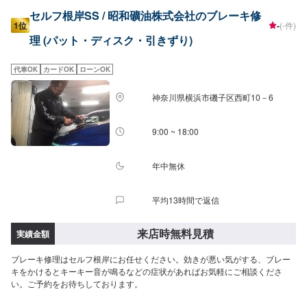
セルフ根岸SS / 昭和礦油株式会社のブレーキ修
1位
-
(-件)
理 (パット・ディスク・引きずり)
代車OK
カードOK
ローンOK
神奈川県横浜市磯子区西町10－6
9:00 ~ 18:00
年中無休
平均13時間で返信
来店時無料見積
実績金額
ブレーキ修理はセルフ根岸にお任せください。効きが悪い気がする、ブレー
キをかけるとキーキー音が鳴るなどの症状があればお気軽にご相談くださ
い。ご予約をお待ちしております。