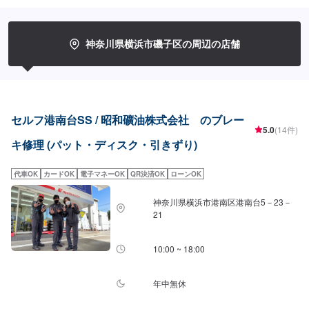
神奈川県横浜市磯子区の周辺の店舗
セルフ港南台SS / 昭和礦油株式会社 のブレー
5.0
(14件)
キ修理 (パット・ディスク・引きずり)
代車OK
カードOK
電子マネーOK
QR決済OK
ローンOK
神奈川県横浜市港南区港南台5－23－
21
10:00 ~ 18:00
年中無休