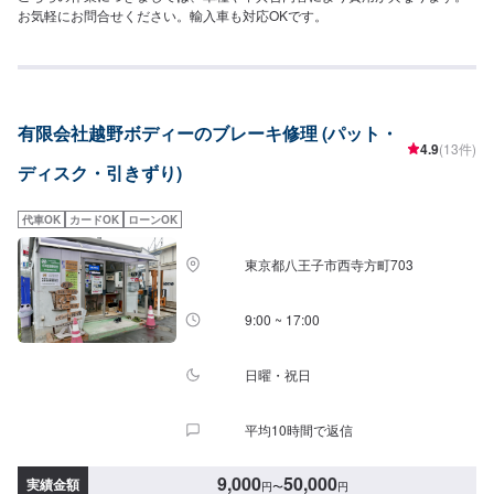
お気軽にお問合せください。輸入車も対応OKです。
有限会社越野ボディーのブレーキ修理 (パット・
4.9
(13件)
ディスク・引きずり)
代車OK
カードOK
ローンOK
東京都八王子市西寺方町703
9:00 ~ 17:00
日曜・祝日
平均10時間で返信
9,000
50,000
実績金額
円
〜
円