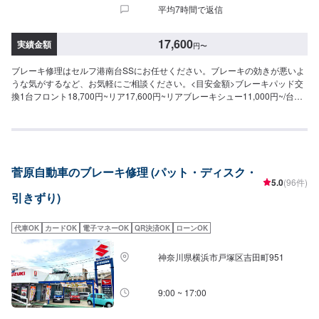
平均7時間で返信
17,600
実績金額
円
〜
ブレーキ修理はセルフ港南台SSにお任せください。ブレーキの効きが悪いよ
うな気がするなど、お気軽にご相談ください。<目安金額>ブレーキパッド交
換1台フロント18,700円~リア17,600円~リアブレーキシュー11,000円~/台ブ
レーキフルード交換日本車6,600円/台外車8,800円/台
菅原自動車のブレーキ修理 (パット・ディスク・
5.0
(96件)
引きずり)
代車OK
カードOK
電子マネーOK
QR決済OK
ローンOK
神奈川県横浜市戸塚区吉田町951
9:00 ~ 17:00