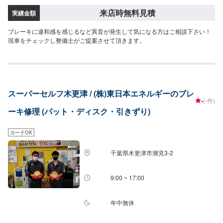
来店時無料見積
実績金額
ブレーキに違和感を感じるなど異音が発生して気になる方はご相談下さい！
現車をチェックし整備士がご提案させて頂きます。
スーパーセルフ木更津 / (株)東日本エネルギーのブレ
-
(-件)
ーキ修理 (パット・ディスク・引きずり)
カードOK
千葉県木更津市潮見3-2
9:00 ~ 17:00
年中無休