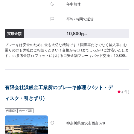
年中無休
平均7時間で返信
10,800
実績金額
円
〜
ブレーキは安全のために最も大切な機能です！国産車だけでなく輸入車にお
乗りの方も弊社にご相談ください！交換からOHまでしっかりご対応いたしま
す。<<参考金額>>フィットにおける目安金額ブレーキパッド交換：10,800円
ブレーキディスク交換：9,600円<<フリードリンクやキッズルームも完備>>
店内にてお待ちのお客さまや、家族連れの方にも快適に過ごすことができる
よう心がけております。<<経験豊富な資格保持者が多数在籍>>自動車検査員
が5名、二級整備士が5名、車体整備士が1名と、多数の工員が在籍しており
ます。車検だけでなく、整備や修理の際もお客さまのお車を受け入れられる
有限会社浜鈑金工業所のブレーキ修理 (パット・デ
体制が整っております。ご予約・ご来店を心よりお待ちしております！
-
(-件)
ィスク・引きずり)
代車OK
カードOK
神奈川県藤沢市西富678