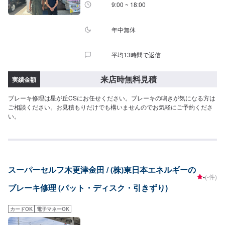
9:00 ~ 18:00
年中無休
平均13時間で返信
来店時無料見積
実績金額
ブレーキ修理は星が丘CSにお任せください。ブレーキの鳴きが気になる方は
ご相談ください。お見積もりだけでも構いませんのでお気軽にご予約くださ
い。
スーパーセルフ木更津金田 / (株)東日本エネルギーの
-
(-件)
ブレーキ修理 (パット・ディスク・引きずり)
カードOK
電子マネーOK