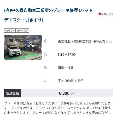
す。気付かぬうちに部品が消耗してしまい出先の故障で困らない為にも、ク
ルマ本来のポテンシャルある走りを継続するためにも、点検・整備は平野オ
(有)中久喜自動車工業所のブレーキ修理 (パット・
ートボディーにご依頼下さい。<平野オートボディーならここが安心>✔️自動
5.0
(7件)
車整備の確かな技術✔️整備は柔軟な対応が可能✔️選べるお支払い方法<点検整
ディスク・引きずり)
備の流れ>(1)オファーにてお問い合わせ・日程調整(2)入庫(3)点検・お見積も
り(4)修理(5)完了・納車(6)フォローアップ作業完了後に万が一不具合が生じ
てしまった場合でも、品質保証付きの整備メニューでアフターフォローもし
代車OK
カードOK
っかりと対応します。お客様の安心で安全なカーライフに寄り添います。<代
車について>無料の代車をご用意しています。お車の作業中は代車をご利用く
東京都北区昭和町2丁目1-6中久喜ビル
ださい。※代車の燃料代はお客様にご負担いただいております。※内容などに
より貸し出し出来かねる場合もございます。<営業時間>9:30~18:00
8:30 ~ 17:00
日曜・祝日
平均10時間で返信
6,800
実績金額
円
〜
ブレーキ修理は当店にお任せください！資格を持った整備士が点検いたしま
す。ブレーキが効きにくくなってきた場合、パッドがすり減っている可能性
があったりします。ブレーキが効かなくなってしまうと大きな事故に繋がっ
てしまいますので不調を感じたら早めに点検、修理をしましょう。ご予約を