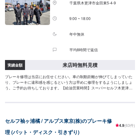
千葉県木更津市金田東5-4-9
9:00 ~ 18:00
年中無休
平均8時間で返信
来店時無料見積
実績金額
ブレーキ修理は当店にお任せください。車の制動距離が伸びてしまっていた
り、ブレーキに違和感を感じるという方は早めに修理をするようにしましょ
う。ご予約お待ちしております。【給油営業時間】スーパーセルフ木更津金
田は6:00-24:00にて給油可能でございます。
セルフ袖ヶ浦橘 / アルプス東京(株)のブレーキ修
4.9
(63件)
理 (パット・ディスク・引きずり)