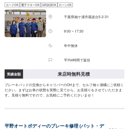
カードOK
電子マネーOK
QR決済OK
ローンOK
千葉県袖ケ浦市蔵波台5-2-31
9:00 ~ 17:30
年中無休
平均4時間で返信
来店時無料見積
実績金額
ブレーキパッドの交換からキャリパーのOHまで、セルフ袖ヶ浦橘にご依頼く
ださい。まずはお車の状態を実際に見てから、お見積りをさせていただきま
す。見積り無料ですので、お気軽にご予約くださいませ！
平野オートボディーのブレーキ修理 (パット・デ