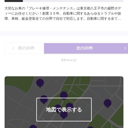
大切なお車の『ブレーキ修理・メンテナンス』は東京都八王子市の越野ボデ
ィーにお任せください！創業３５年、自動車に関するあらゆるトラブルや故
障、車検、鈑金塗装全ての分野で自社で対応します。自動車に関する全ての
事お気軽にご相談下さい。確かな技術を持った整備士がお客様の大切なお車
のメンテナンスを行います。【当社の特徴】✔️修理費用が安いリサイクル部
品の使用もOK✔️迅速かつ丁寧に修理！自動車整備リフトをはじめ、さまざま
な設備を多数取り揃えております✔️熟練の技術者がお客様の大切なお車をお
引き受けいたします【パーツの持ち込みOKです】持ち込み部品がある場合は
前の
20
件
次の
20
件
車種情報などを事前にお送りいただけるとスムーズです。【定休日・営業時
間】定休日：日曜日、祝日営業時間：9:00~18:00【1】オファーにてお問い
合わせ【2】お見積り【3】お見積りにご納得いただければ作業開始【4】仕
1
/
1
ページ
上がり次第納車【お見積もり・代車無料】リサイクル部品を使った修理や、
無料代車手配などお客様のニーズに応えるお見積もりを実現します。※代車の
燃料代はお客様にご負担いただいております。※内容などにより貸し出し出来
かねる場合もございます。【ご注意】入庫の際はお気をつけてお越しくださ
い。駐車スペースは事務所前の空いているスペースに駐車してください。受
付はスタッフへ「メンテモで予約しました」とお伝えください。ご案内いた
します。
地図で表示する