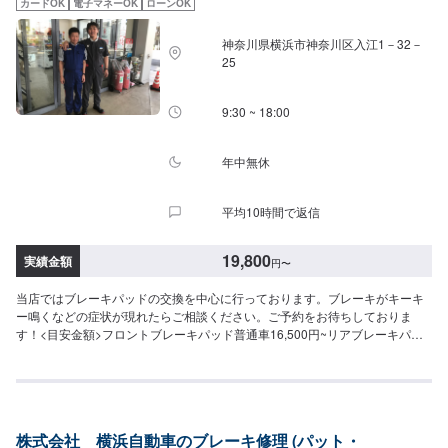
カードOK
電子マネーOK
ローンOK
神奈川県横浜市神奈川区入江1－32－
25
9:30 ~ 18:00
年中無休
平均10時間で返信
19,800
実績金額
円
〜
当店ではブレーキパッドの交換を中心に行っております。ブレーキがキーキ
ー鳴くなどの症状が現れたらご相談ください。ご予約をお待ちしておりま
す！<目安金額>フロントブレーキパッド普通車16,500円~リアブレーキパッ
ド普通車14,300円~フロントブレーキパッド軽自動車14,300円~リアブレーキ
パッド軽自動車13,200円~リアカップキット交換15,400円~リアブレーキシュ
ー(4枚)8,800円~工賃11,000円~
株式会社 横浜自動車のブレーキ修理 (パット・