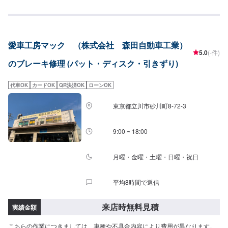
お待ちしております！<費用について>パッド交換6,800円~ディスク交換
11,300円~
愛車工房マック （株式会社 森田自動車工業）
5.0
(-件)
のブレーキ修理 (パット・ディスク・引きずり)
代車OK
カードOK
QR決済OK
ローンOK
東京都立川市砂川町8-72-3
9:00 ~ 18:00
月曜・金曜・土曜・日曜・祝日
平均8時間で返信
来店時無料見積
実績金額
こちらの作業につきましては、車種や不具合内容により費用が異なります。