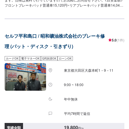
フロントブレーキパッド普通車15,120円~リアブレーキパッド普通車14,040
円~フロントブレーキパッド軽自動車14,040円~リアブレーキパッド軽自動車
13,960円~リアカップキット交換15,120円~リアブレーキシュー(4枚)8,640円
~工賃10,800円~
セルフ平和島口 / 昭和礦油株式会社のブレーキ修
5.0
(1件)
理 (パット・ディスク・引きずり)
カードOK
電子マネーOK
QR決済OK
ローンOK
東京都大田区大森本町1－9－11
9:00 ~ 18:00
年中無休
平均7時間で返信
19,800
実績金額
円
〜