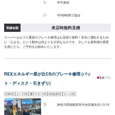
年中無休
平均8時間で返信
来店時無料見積
実績金額
スーパーセルフ八重原のブレーキ修理はお見積り無料！安全に運転するため
に「止まる」という動作は何よりも大切なものです。少しでも違和感や異変
を感じたら、ご予約をお勧めいたします。
REXエネルギー星が丘CSのブレーキ修理 (パッ
5.0
(7件)
ト・ディスク・引きずり)
代車OK
カードOK
電子マネーOK
QR決済OK
ローンOK
神奈川県相模原市中央区陽光台1-3-10