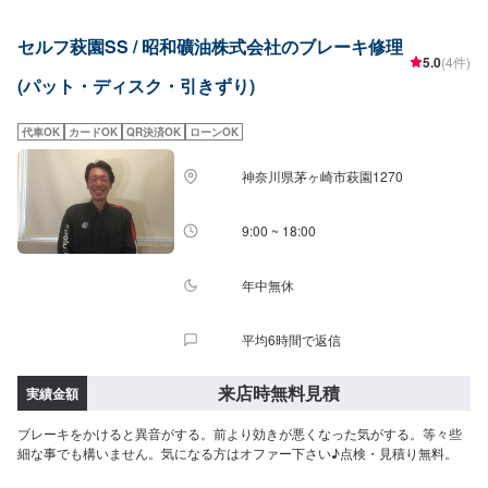
セルフ萩園SS / 昭和礦油株式会社のブレーキ修理
5.0
(4件)
(パット・ディスク・引きずり)
代車OK
カードOK
QR決済OK
ローンOK
神奈川県茅ヶ崎市萩園1270
9:00 ~ 18:00
年中無休
平均6時間で返信
来店時無料見積
実績金額
ブレーキをかけると異音がする。前より効きが悪くなった気がする。等々些
細な事でも構いません。気になる方はオファー下さい♪点検・見積り無料。