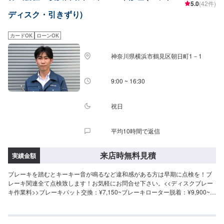
5.0
(42件)
ディスク・引きずり)
カードOK
ローンOK
神奈川県横浜市鶴見区朝日町1－1
9:00 ~ 16:30
祝日
平均10時間で返信
来店時無料見積
実績金額
ブレーキを踏むとキーキー音が鳴るなど違和感がある方は早期に点検を！ブ
レーキ関連全て点検致します！お気軽にお問合せ下さい。<<ディスクブレー
キ作業料>>ブレーキパット交換：¥7,150~ブレーキローター脱着：¥9,900~ブ
レーキキャリパーOH：¥14,960~<<ドラムブレーキ作業料>>ブレーキライニ
ング交換(リア左右)：¥11,110~ホイールシリンダー交換：¥11,110~ホイール
シリンダーOH(リア左右)：¥17,270~ブレーキ調整：¥6,050~