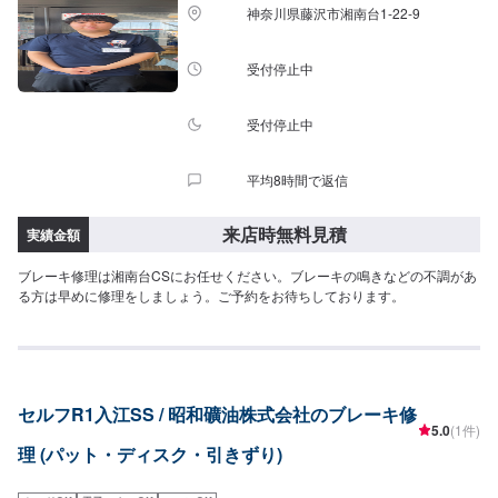
神奈川県藤沢市湘南台1-22-9
受付停止中
受付停止中
平均8時間で返信
来店時無料見積
実績金額
ブレーキ修理は湘南台CSにお任せください。ブレーキの鳴きなどの不調があ
る方は早めに修理をしましょう。ご予約をお待ちしております。
セルフR1入江SS / 昭和礦油株式会社のブレーキ修
5.0
(1件)
理 (パット・ディスク・引きずり)