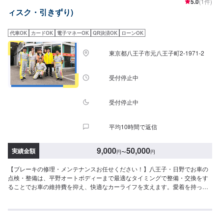
5.0
(1件)
ィスク・引きずり)
代車OK
カードOK
電子マネーOK
QR決済OK
ローンOK
東京都八王子市元八王子町2-1971-2
受付停止中
受付停止中
平均10時間で返信
9,000
50,000
実績金額
円
〜
円
【ブレーキの修理・メンテナンスお任せください！】八王子・日野でお車の
点検・整備は、平野オートボディーまで最適なタイミングで整備・交換をす
ることでお車の維持費を抑え、快適なカーライフを支えます。愛着を持った
お車に長く乗りたいのなら、定期的な点検・整備が欠かせません。国家資格
を持った整備士・専門スタッフが多数在籍しています。豊富な経験と知識か
ら、お客様の愛車のコンディションを見極め、適切なメンテナンスを行いま