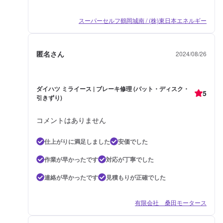
スーパーセルフ鶴岡城南 / (株)東日本エネルギー
匿名さん
2024/08/26
ダイハツ ミライース | ブレーキ修理 (パット・ディスク・
5
引きずり)
コメントはありません
仕上がりに満足しました
安価でした
作業が早かったです
対応が丁寧でした
連絡が早かったです
見積もりが正確でした
有限会社 桑田モータース