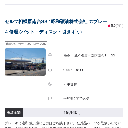
セルフ相模原南台SS / 昭和礦油株式会社 のブレー
5.0
(2件)
キ修理 (パット・ディスク・引きずり)
代車OK
カードOK
ローンOK
神奈川県相模原市南区南台3-1-22
9:00 ~ 18:00
年中無休
平均9時間で返信
19,440
実績金額
円
〜
ブレーキに違和感が感じる方はご相談下さい。社外品パーツを取扱いしてい
ます。点検は無料で行っていますのでお気軽にお問合せ下さい。<目安金額>