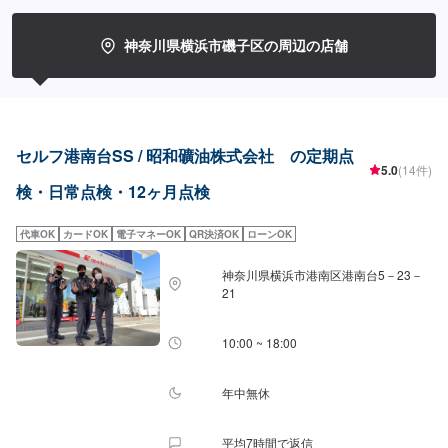
神奈川県横浜市磯子区の周辺の店舗
セルフ港南台SS / 昭和礦油株式会社 の定期点
5.0
(14件)
検・日常点検・12ヶ月点検
代車OK
カードOK
電子マネーOK
QR決済OK
ローンOK
神奈川県横浜市港南区港南台5－23－
21
10:00 ~ 18:00
年中無休
平均7時間で返信