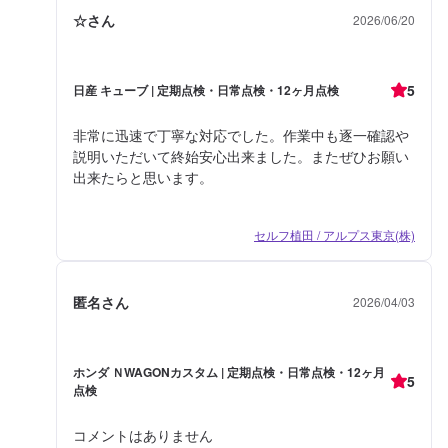
☆さん
2026/06/20
5
日産 キューブ | 定期点検・日常点検・12ヶ月点検
非常に迅速で丁寧な対応でした。作業中も逐一確認や
説明いただいて終始安心出来ました。またぜひお願い
出来たらと思います。
セルフ植田 / アルプス東京(株)
匿名さん
2026/04/03
ホンダ ＮWAGONカスタム | 定期点検・日常点検・12ヶ月
5
点検
コメントはありません