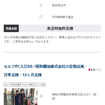
受付停止中
平均8時間で返信
来店時無料見積
実績金額
12ヶ月点検は湘南台CSにお任せください。車検と合わせて行うのがオススメ
です。ご予約をお待ちしております。
セルフR1入江SS / 昭和礦油株式会社の定期点検・
5.0
(1件)
日常点検・12ヶ月点検
カードOK
電子マネーOK
ローンOK
神奈川県横浜市神奈川区入江1－32－
25