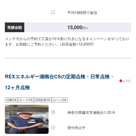
平均18時間で返信
15,000
実績金額
円
〜
メンテモからの予約で工賃が10％割り引きになるキャンペーンをやっており
ます。お気軽にご予約ください。<目安金額>15,000円
REXエネルギー湘南台CSの定期点検・日常点検・
-
(-件)
12ヶ月点検
代車OK
カードOK
QR決済OK
ローンOK
神奈川県藤沢市湘南台1-22-9
受付停止中