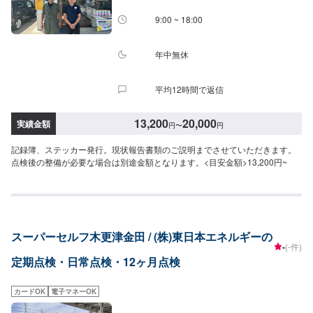
9:00 ~ 18:00
年中無休
平均12時間で返信
13,200
20,000
実績金額
円
〜
円
記録簿、ステッカー発行。現状報告書類のご説明までさせていただきます。
点検後の整備が必要な場合は別途金額となります。<目安金額>13,200円~
スーパーセルフ木更津金田 / (株)東日本エネルギーの
-
(-件)
定期点検・日常点検・12ヶ月点検
カードOK
電子マネーOK