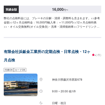
16,000
実績金額
円
〜
弊社の点検料金には、ブレーキの分解・清掃・調整料も含まれます。<<参考
金額>>12ヶ月点検料金：16,000円輸入車：＋11,000円<<12ヶ月点検特典
>>・オイル交換無料(オイル交換含)・洗車・清掃後納車<<フリードリンクや
キッズルームも完備>>店内にてお待ちのお客さまや、家族連れの方にも快適
に過ごすことができるよう心がけております。<<経験豊富な資格保持者が多
数在籍>>自動車検査員が5名、二級整備士が5名、車体整備士が1名と、多数
の工員が在籍しております。車検だけでなく、整備や修理の際もお客さまの
お車を受け入れる万全の体制が整っております。ご予約・ご来店を心よりお
有限会社浜鈑金工業所の定期点検・日常点検・12ヶ
待ちしております！
-
(-件)
月点検
代車OK
カードOK
神奈川県藤沢市西富678
9:00 ~ 20:00 他1件
日曜・祝日