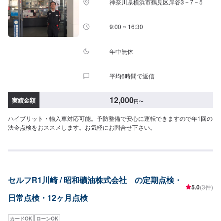
神奈川県横浜市鶴見区岸谷3－7－5
9:00 ~ 16:30
年中無休
平均6時間で返信
12,000
実績金額
円
〜
ハイブリット・輸入車対応可能。予防整備で安心に運転できますので年1回の
法令点検をおススメします。お気軽にお問合せ下さい。
セルフR1川崎 / 昭和礦油株式会社 の定期点検・
5.0
(3件)
日常点検・12ヶ月点検
カードOK
ローンOK