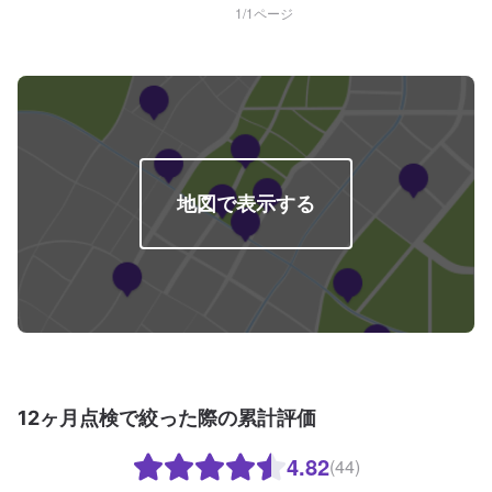
1
/
1
ページ
地図で表示する
12ヶ月点検で絞った際の累計評価
4.82
(44)