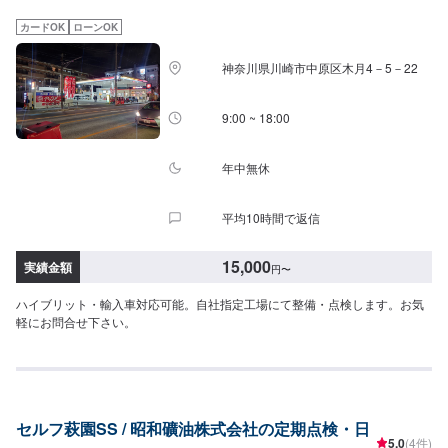
カードOK
ローンOK
神奈川県川崎市中原区木月4－5－22
9:00 ~ 18:00
年中無休
平均10時間で返信
15,000
実績金額
円
〜
ハイブリット・輸入車対応可能。自社指定工場にて整備・点検します。お気
軽にお問合せ下さい。
セルフ萩園SS / 昭和礦油株式会社の定期点検・日
5.0
(4件)