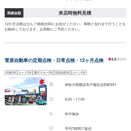
来店時無料見積
実績金額
12か月点検はセルフ港南台SSにお任せください。車検と合わせて行うことを
お勧めしております。お気軽にご予約ください。
5.0
(96件)
菅原自動車の定期点検・日常点検・12ヶ月点検
代車OK
カードOK
電子マネーOK
QR決済OK
ローンOK
神奈川県横浜市戸塚区吉田町951
9:00 ~ 17:00
年中無休
平均7時間で返信