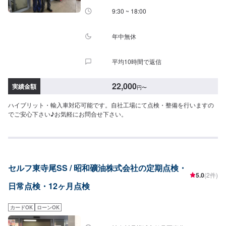
9:30 ~ 18:00
年中無休
平均10時間で返信
22,000
実績金額
円
〜
ハイブリット・輸入車対応可能です。自社工場にて点検・整備を行いますの
でご安心下さい♪お気軽にお問合せ下さい。
セルフ東寺尾SS / 昭和礦油株式会社の定期点検・
5.0
(2件)
日常点検・12ヶ月点検
カードOK
ローンOK