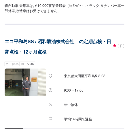
軽自動車.乗用車は,￥10,000事業登録者（緑ﾅﾝﾊﾞｰ）,トラック,８ナンバー車一
部外車,改造車はお受けできません。
エコ平和島SS / 昭和礦油株式会社 の定期点検・日
-
(-件)
常点検・12ヶ月点検
カードOK
ローンOK
東京都大田区平和島5-2-28
9:00 ~ 17:00
年中無休
平均14時間で返信