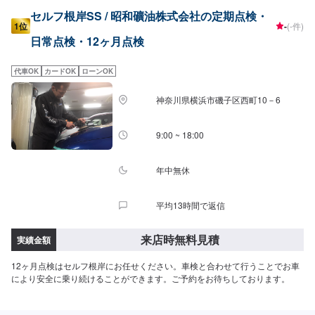
セルフ根岸SS / 昭和礦油株式会社の定期点検・
1位
-
(-件)
日常点検・12ヶ月点検
代車OK
カードOK
ローンOK
神奈川県横浜市磯子区西町10－6
9:00 ~ 18:00
年中無休
平均13時間で返信
来店時無料見積
実績金額
12ヶ月点検はセルフ根岸にお任せください。車検と合わせて行うことでお車
により安全に乗り続けることができます。ご予約をお待ちしております。