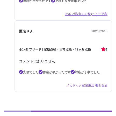
連絡が早かったです
見積もりが正確でした
セルフ湯村SS / (株)ニュー平和
匿名さん
2026/03/15
4
ホンダ フリード | 定期点検・日常点検・12ヶ月点検
コメントはありません
安価でした
作業が早かったです
対応が丁寧でした
メカドック室蘭東店 モダ石油