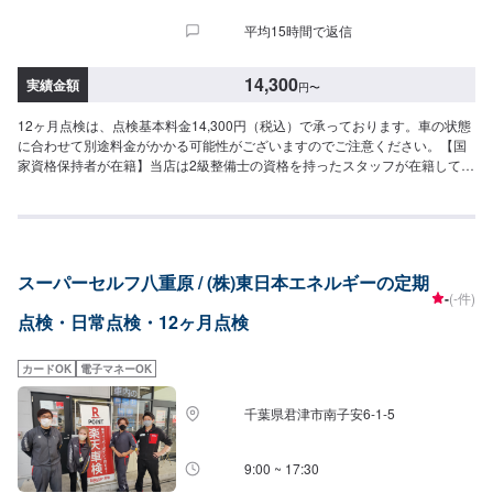
平均15時間で返信
14,300
実績金額
円
〜
12ヶ月点検は、点検基本料金14,300円（税込）で承っております。車の状態
に合わせて別途料金がかかる可能性がございますのでご注意ください。【国
家資格保持者が在籍】当店は2級整備士の資格を持ったスタッフが在籍してお
ります。車の整備・メンテナンスはお任せください！
スーパーセルフ八重原 / (株)東日本エネルギーの定期
-
(-件)
点検・日常点検・12ヶ月点検
カードOK
電子マネーOK
千葉県君津市南子安6-1-5
9:00 ~ 17:30