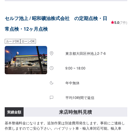
セルフ池上 / 昭和礦油株式会社 の定期点検・日
5.0
(7件)
常点検・12ヶ月点検
カードOK
ローンOK
東京都大田区仲池上2-7-6
9:00 ~ 18:00
年中無休
平均10時間で返信
来店時無料見積
実績金額
基本整備料金になります。追加作業は別途費用発生します。事前にご連絡し
作業しますのでご安心下さい。ハイブリット車・輸入車対応可能。輸入車