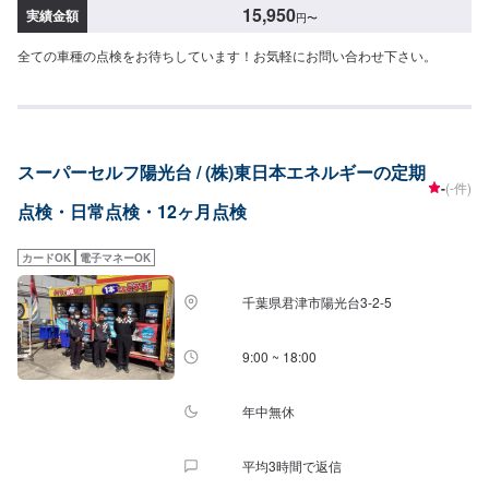
15,950
実績金額
円
〜
全ての車種の点検をお待ちしています！お気軽にお問い合わせ下さい。
スーパーセルフ陽光台 / (株)東日本エネルギーの定期
-
(-件)
点検・日常点検・12ヶ月点検
カードOK
電子マネーOK
千葉県君津市陽光台3-2-5
9:00 ~ 18:00
年中無休
平均3時間で返信