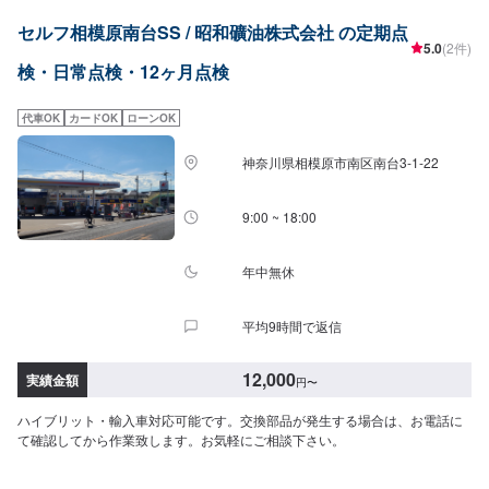
セルフ相模原南台SS / 昭和礦油株式会社 の定期点
5.0
(2件)
検・日常点検・12ヶ月点検
代車OK
カードOK
ローンOK
神奈川県相模原市南区南台3-1-22
9:00 ~ 18:00
年中無休
平均9時間で返信
12,000
実績金額
円
〜
ハイブリット・輸入車対応可能です。交換部品が発生する場合は、お電話に
て確認してから作業致します。お気軽にご相談下さい。