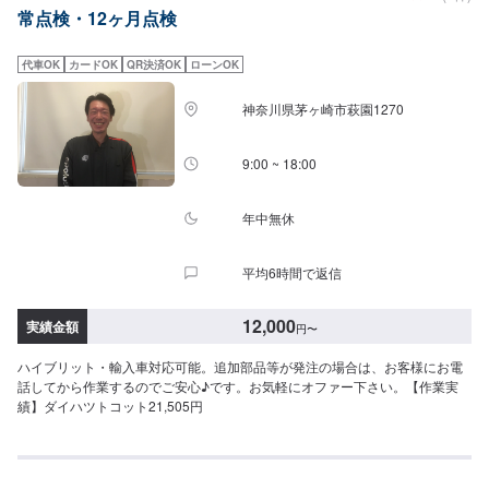
常点検・12ヶ月点検
代車OK
カードOK
QR決済OK
ローンOK
神奈川県茅ヶ崎市萩園1270
9:00 ~ 18:00
年中無休
平均6時間で返信
12,000
実績金額
円
〜
ハイブリット・輸入車対応可能。追加部品等が発注の場合は、お客様にお電
話してから作業するのでご安心♪です。お気軽にオファー下さい。【作業実
績】ダイハツトコット21,505円