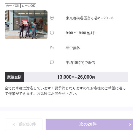
カードOK
ローンOK
東京都渋谷区富ヶ谷2－20－3
9:00 ~ 19:00 他1件
年中無休
平均18時間で返信
13,000
26,000
実績金額
円
〜
円
全てに車種に対応しています！要予約となりますのでお客様のご希望に沿っ
て作業ができます。お気軽にお問合せ下さい。
前の
20
件
次の
20
件