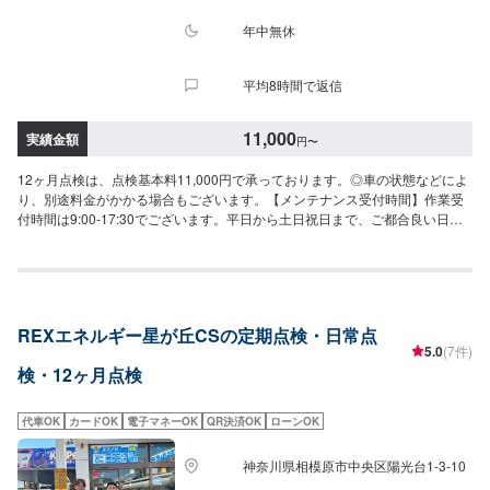
年中無休
平均8時間で返信
11,000
実績金額
円
〜
12ヶ月点検は、点検基本料11,000円で承っております。◎車の状態などによ
り、別途料金がかかる場合もございます。【メンテナンス受付時間】作業受
付時間は9:00-17:30でございます。平日から土日祝日まで、ご都合良い日程
にてご予約ください！
REXエネルギー星が丘CSの定期点検・日常点
5.0
(7件)
検・12ヶ月点検
代車OK
カードOK
電子マネーOK
QR決済OK
ローンOK
神奈川県相模原市中央区陽光台1-3-10