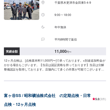
千葉県木更津市金田東5-4-9
9:00 ~ 18:00
年中無休
平均8時間で返信
11,000
実績金額
円
〜
12ヶ月点検は、[点検基本料11,000円〜]で承っております。※別途追加料金が
かかる場合もございます。【当店は認証資格を持っております】当店は分解
整備認証を取得しております。店舗内にて多くの作業が可能でございます。
車検などの定期メンテナンスから突然のトラブルまで、まずは当店にお任せ
ください！
富ヶ谷SS / 昭和礦油株式会社 の定期点検・日常
5.0
(3件)
点検・12ヶ月点検