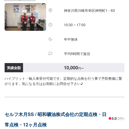
神奈川県川崎市幸区神明町1－63
10:30 ~ 17:00
年中無休
平均5時間で返信
10,000
実績金額
円
〜
ハイブリット・輸入車受付可能です。定期的な点検を行う事で予防整備に繋
がります。気になる方はお気軽にお問合せ下さい♪
セルフ木月SS / 昭和礦油株式会社の定期点検・日
5.0
(3件)
常点検・12ヶ月点検