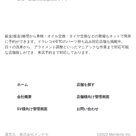
鈑金(板金)修理から車検・オイル交換・タイヤ交換などの整備もネットで簡単
に予約ができます。ドラレコやETCのパーツ持ち込み対応店舗も掲載中。
日々の洗車から、アライメント調整といったマニアックな作業まで対応可能
な店舗探しができ、来店予約まで対応しております。
ホーム
店舗を探す
会社概要
店舗様向け管理画面
SV様向け管理画面
お問い合わせ
運営元：株式会社メンテモ
©2023 Mentemo Inc.