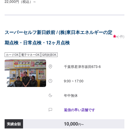
22,000円（税込）～
スーパーセルフ新日鉄前 / (株)東日本エネルギーの定
-
(-件)
期点検・日常点検・12ヶ月点検
カードOK
電子マネーOK
QR決済OK
千葉県君津市坂田673-6
9:00 ~ 17:00
年中無休
返信の早い店舗です
10,000
実績金額
円
〜