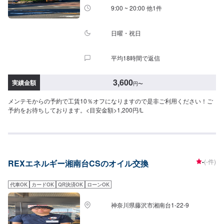
9:00 ~ 20:00 他1件
日曜・祝日
平均18時間で返信
3,600
実績金額
円
〜
メンテモからの予約で工賃10％オフになりますので是非ご利用ください！ご
予約をお待ちしております。<目安金額>1,200円/L
-
(-件)
REXエネルギー湘南台CSのオイル交換
代車OK
カードOK
QR決済OK
ローンOK
神奈川県藤沢市湘南台1-22-9