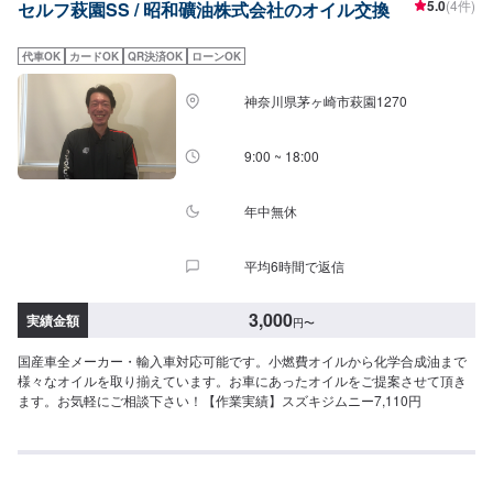
5.0
(4件)
セルフ萩園SS / 昭和礦油株式会社のオイル交換
代車OK
カードOK
QR決済OK
ローンOK
神奈川県茅ヶ崎市萩園1270
9:00 ~ 18:00
年中無休
平均6時間で返信
3,000
実績金額
円
〜
国産車全メーカー・輸入車対応可能です。小燃費オイルから化学合成油まで
様々なオイルを取り揃えています。お車にあったオイルをご提案させて頂き
ます。お気軽にご相談下さい！【作業実績】スズキジムニー7,110円