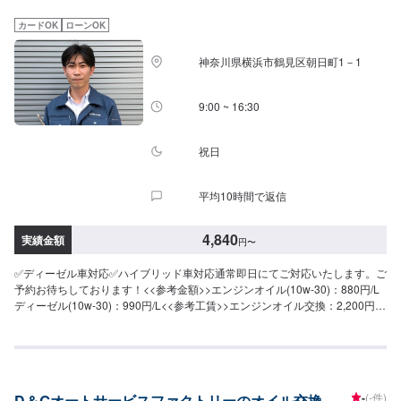
カードOK
ローンOK
神奈川県横浜市鶴見区朝日町1－1
9:00 ~ 16:30
祝日
平均10時間で返信
4,840
実績金額
円
〜
✅ディーゼル車対応✅ハイブリッド車対応通常即日にてご対応いたします。ご
予約お待ちしております！<<参考金額>>エンジンオイル(10w-30)：880円/L
ディーゼル(10w-30)：990円/L<<参考工賃>>エンジンオイル交換：2,200円~
エレメント(オイルフィルター)交換：2,200円~【作業実績】ホンダフリード
9,790円
-
(-件)
D＆Gオートサービスファクトリーのオイル交換