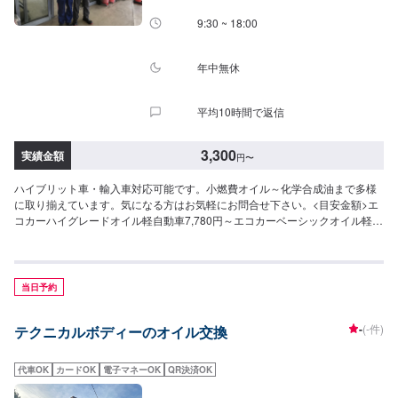
9:30 ~ 18:00
年中無休
平均10時間で返信
3,300
実績金額
円
〜
ハイブリット車・輸入車対応可能です。小燃費オイル～化学合成油まで多様
に取り揃えています。気になる方はお気軽にお問合せ下さい。<目安金額>エ
コカーハイグレードオイル軽自動車7,780円～エコカーベーシックオイル軽自
動車6,580円～コンパクトカーハイグレードオイル普通車8,930円～コンパク
トカーベーシックオイル普通車7,530円～その他ご不明な点はお気軽にご連絡
ください
当日予約
-
(-件)
テクニカルボディーのオイル交換
代車OK
カードOK
電子マネーOK
QR決済OK