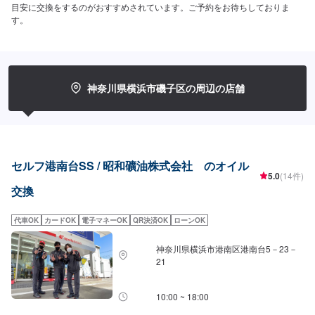
目安に交換をするのがおすすめされています。ご予約をお待ちしておりま
す。
神奈川県横浜市磯子区の周辺の店舗
セルフ港南台SS / 昭和礦油株式会社 のオイル
5.0
(14件)
交換
代車OK
カードOK
電子マネーOK
QR決済OK
ローンOK
神奈川県横浜市港南区港南台5－23－
21
10:00 ~ 18:00