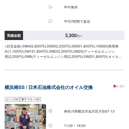
年中無休
平均7時間で返信
3,300
実績金額
円
〜
<目安金額>5W402,800円/L5W302,200円/L5W301,800円/L10W30(商用車
向)1,100円/L0W161,800円/L0W202,200円/L0W20(ディーゼルエンジン
用)2,200円/L0W8(ディーゼルエンジン用)2,200円/L0W201,800円/Lオイルフ
ィルター交換2,200円/Lエンジンフラッシング770円
-
(-件)
横浜南SS / 日米石油株式会社のオイル交換
カードOK
電子マネーOK
神奈川県横浜市金沢区片吹67-13
11:00 ~ 16:00