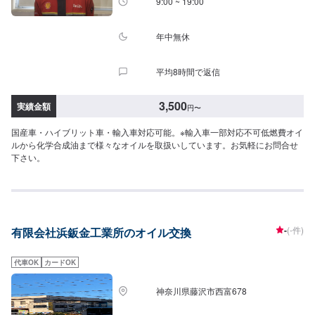
9:00 ~ 19:00
年中無休
平均8時間で返信
3,500
実績金額
円
〜
国産車・ハイブリット車・輸入車対応可能。※輸入車一部対応不可低燃費オイ
ルから化学合成油まで様々なオイルを取扱いしています。お気軽にお問合せ
下さい。
-
(-件)
有限会社浜鈑金工業所のオイル交換
代車OK
カードOK
神奈川県藤沢市西富678