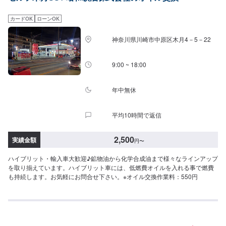
カードOK
ローンOK
神奈川県川崎市中原区木月4－5－22
9:00 ~ 18:00
年中無休
平均10時間で返信
2,500
実績金額
円
〜
ハイブリット・輸入車大歓迎♪鉱物油から化学合成油まで様々なラインアップ
を取り揃えています。ハイブリット車には、低燃費オイルを入れる事で燃費
も持続します。お気軽にお問合せ下さい。※オイル交換作業料：550円