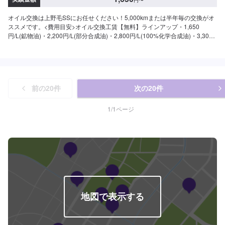
円
〜
オイル交換は上野毛SSにお任せください！5,000kmまたは半年毎の交換がオ
ススメです。<費用目安>オイル交換工賃【無料】ラインアップ・1,650
円/L(鉱物油)・2,200円/L(部分合成油)・2,800円/L(100%化学合成油)・3,300
円/L(100%化学合成油)オイルフィルター・2,500円(国産車)
前の
20
件
次の
20
件
1
/
1
ページ
地図で表示する