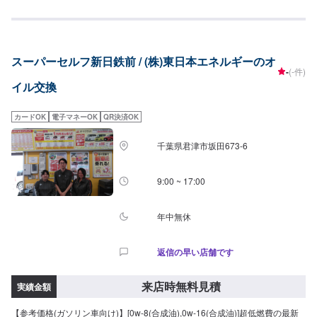
欧州車等・プレミアム0W-205W-30・・・2,200円/L低燃費車・半化学合成
油・0W-205W-30・・・1,700円/L低燃費車・鉱物油・10W30・・・1,250
円/Lマメに交換をされる方・プレミアム5W-40(C3)・・・2,900円/L輸入車・
欧州車等・DL-15W-30・・・1,900円/LRV車・黒煙が気になる方交換工賃
スーパーセルフ新日鉄前 / (株)東日本エネルギーのオ
550円オイルエレメント国産車2,200円~外国車3,850円~トラック5,500円~
-
(-件)
イル交換
カードOK
電子マネーOK
QR決済OK
千葉県君津市坂田673-6
9:00 ~ 17:00
年中無休
返信の早い店舗です
来店時無料見積
実績金額
【参考価格(ガソリン車向け)】[0w-8(合成油),0w-16(合成油)]超低燃費の最新