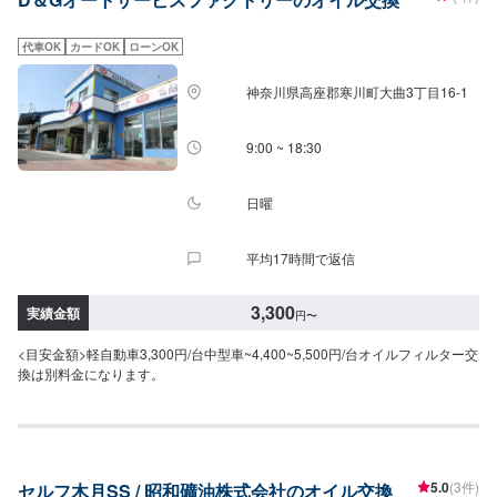
代車OK
カードOK
ローンOK
神奈川県高座郡寒川町大曲3丁目16-1
9:00 ~ 18:30
日曜
平均17時間で返信
3,300
実績金額
円
〜
<目安金額>軽自動車3,300円/台中型車~4,400~5,500円/台オイルフィルター交
換は別料金になります。
5.0
(3件)
セルフ木月SS / 昭和礦油株式会社のオイル交換