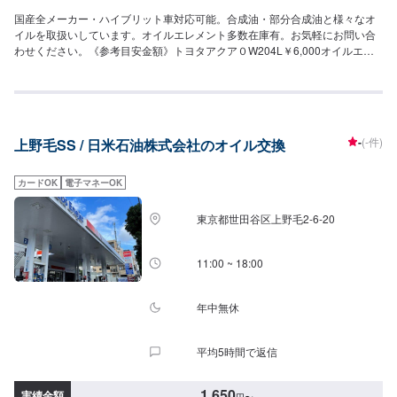
国産全メーカー・ハイブリット車対応可能。合成油・部分合成油と様々なオ
イルを取扱いしています。オイルエレメント多数在庫有。お気軽にお問い合
わせください。《参考目安金額》トヨタアクア０W204L￥6,000オイルエレ
メント¥2700￥工賃￥550
-
(-件)
上野毛SS / 日米石油株式会社のオイル交換
カードOK
電子マネーOK
東京都世田谷区上野毛2-6-20
11:00 ~ 18:00
年中無休
平均5時間で返信
1,650
実績金額