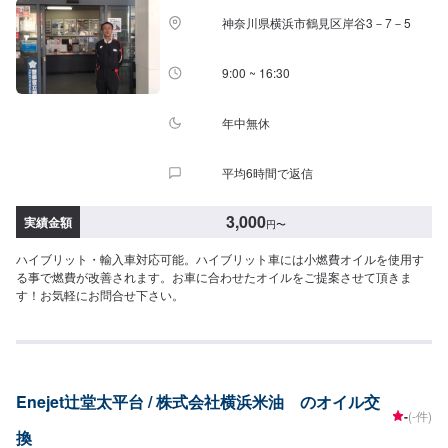
神奈川県横浜市鶴見区岸谷3－7－5
9:00 ~ 16:30
年中無休
平均6時間で返信
3,000
実績金額
円
〜
ハイブリット・輸入車対応可能。ハイブリット車には小燃費オイルを使用す
る事で燃費が改善されます。お車に合わせたオイルをご提案させて頂きま
す！お気軽にお問合せ下さい。
Enejet辻堂太平台 / 株式会社横浜米油 のオイル交
-
(-件)
換