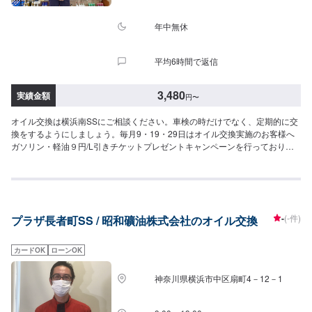
年中無休
平均6時間で返信
3,480
実績金額
円
〜
オイル交換は横浜南SSにご相談ください。車検の時だけでなく、定期的に交
換をするようにしましょう。毎月9・19・29日はオイル交換実施のお客様へ
ガソリン・軽油９円/L引きチケットプレゼントキャンペーンを行っておりま
す！<費用目安>軽自動車１台：¥3480～~1500CC１台：¥3980～~2000CC
１台：¥4800～~3000CC１台：¥5380～3000CC~１台：¥5850～各工賃込み
-
(-件)
プラザ長者町SS / 昭和礦油株式会社のオイル交換
カードOK
ローンOK
神奈川県横浜市中区扇町4－12－1