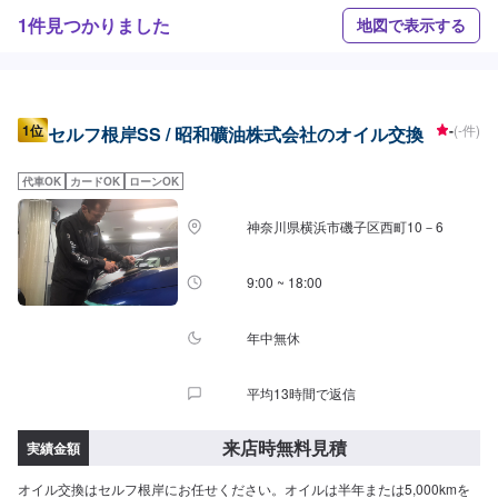
1件見つかりました
地図で表示する
1位
-
(-件)
セルフ根岸SS / 昭和礦油株式会社のオイル交換
代車OK
カードOK
ローンOK
神奈川県横浜市磯子区西町10－6
9:00 ~ 18:00
年中無休
平均13時間で返信
来店時無料見積
実績金額
オイル交換はセルフ根岸にお任せください。オイルは半年または5,000kmを