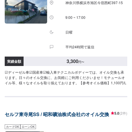
神奈川県横浜市旭区今宿西町397-15
9:00 ~ 17:00
日曜
平均24時間で返信
3,300
実績金額
円
〜
☑︎ディーゼル車☑︎国産車☑︎輸入車テクニカルボディーでは、オイル交換も承
ります。日々のオイル交換に、お気軽にご利用くださいませ！モチュールオ
イル等、様々なオイルを取り揃えております。【参考オイル価格】1,100円/L
5.0
(2件)
セルフ東寺尾SS / 昭和礦油株式会社のオイル交換
カードOK
ローンOK