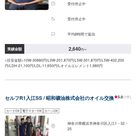
受付停止中
受付停止中
平均8時間で返信
2,640
実績金額
円
〜
<目安金額>10W-30880円/L0W-201,870円/L5W-301,870円/L5W-402,200
円/LDH-21,100円/LDL-11,650円/Lオイルエレメント1,980円
5.0
(1件)
セルフR1入江SS / 昭和礦油株式会社のオイル交換
カードOK
電子マネーOK
ローンOK
神奈川県横浜市神奈川区入江1－32－
25