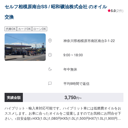
セルフ相模原南台SS / 昭和礦油株式会社 のオイル
5.0
(2件)
交換
代車OK
カードOK
ローンOK
神奈川県相模原市南区南台3-1-22
9:00 ~ 18:00
年中無休
平均9時間で返信
3,750
実績金額
円
〜
ハイブリット・輸入車対応可能です。ハイブリット車には低燃費オイルをお
ススメします。お車に合ったオイルをご提案しますのでお気軽にお問合せ下
さい。<目安金額>HX3(1.0L)1,080円HX5(1.0L)1,500円HX7(1.0L)1,900円ウ
ルトラ(1.0L)2,500円オイルフィルター交換1,620円