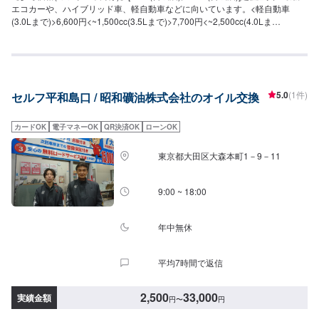
エコカーや、ハイブリッド車、軽自動車などに向いています。<軽自動車
(3.0Lまで)>6,600円<~1,500cc(3.5Lまで)>7,700円<~2,500cc(4.0Lま
で)>8,800円<~3,500cc(5.0Lまで)>12,100円<3,501cc~(6.0Lまで)>13,200円
[0w-20(セミ合成油)]国産の新車のほぼ全てに向いております。<軽自動車
>5,100円<~1,500cc(3.5Lまで)>5,950円<~2,500cc(4.0Lまで)>6,800円
<~3,500cc(5.0Lまで)>9,350円<3,501cc~(6.0Lまで)>10,200円[0w-20(合成
油)]国産の新車のほぼ全てに向いております。<軽自動車>6,300円
5.0
(1件)
セルフ平和島口 / 昭和礦油株式会社のオイル交換
<~1,500cc(3.5Lまで)>7,350円<~2,500cc(4.0Lまで)>8,400円<~3,500cc(5.0L
まで)>11,550円<3,501cc~(6.0Lまで)>12,600円[5w-30(セミ合成油)]コンパク
トカー、ファミリーカー、国産ターボ車などに向いております。<軽自動車
カードOK
電子マネーOK
QR決済OK
ローンOK
>4,800円<~1,500cc(3.5Lまで)>5,600円<~2,500cc(4.0Lまで)>6,400円
<~3,500cc(5.0Lまで)>8,800円<3,501cc~(6.0Lまで)>9,600円[5w-30(合成油)]
東京都大田区大森本町1－9－11
コンパクトカー、ファミリーカー、国産ターボ車などに向いております。<軽
自動車>6,000円<~1,500cc(3.5Lまで)>7,000円<~2,500cc(4.0Lまで)>8,000円
<~3,500cc(5.0Lまで)>11,000円<3,501cc~(6.0Lまで)>12,000円[5w-40(合成
9:00 ~ 18:00
油)]ハイパワー車、ヨーロッパ車、スポーツカーなどに向いています。<軽自
動車>9,000円<~1,500cc(3.5Lまで)>10,500円<~2,500cc(4.0Lまで)>12,000円
<~3,500cc(5.0Lまで)>16,500円<3,501cc~(6.0Lまで)>18,000円[10w-30(鉱物
年中無休
油)]エコカー前規制車両に向いています。<軽自動車>4,200円<~1,500cc(3.5L
まで)>4,900円<~2,500cc(4.0Lまで)>5,600円<~3,500cc(5.0Lまで)>7,700円
平均7時間で返信
<3,501cc~(6.0Lまで)>8,400円[オイルフィルター(国産車)]1,980円〜※一部別
途見積りの車種がございます。【参考価格(ディーゼル車向け)】[5w-30]1,800
円/L[10w-30]1,600円/L月・木・土・日曜日は上記金額より半額になります。
2,500
33,000
実績金額
円
〜
円