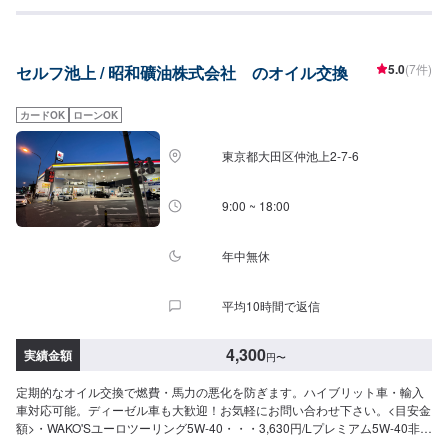
5.0
(7件)
セルフ池上 / 昭和礦油株式会社 のオイル交換
カードOK
ローンOK
東京都大田区仲池上2-7-6
9:00 ~ 18:00
年中無休
平均10時間で返信
4,300
実績金額
円
〜
定期的なオイル交換で燃費・馬力の悪化を防ぎます。ハイブリット車・輸入
車対応可能。ディーゼル車も大歓迎！お気軽にお問い合わせ下さい。<目安金
額>・WAKO'Sユーロツーリング5W-40・・・3,630円/Lプレミアム5W-40非対
応欧州車・プレミアム5W-40(A3/B4)・・・2,900円/Lターボ車・高出力車・