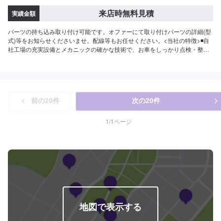
来店時無料見積
実績金額
パーツの持ち込み取り付け可能です。オファーにて取り付けパーツの詳細(型
式)等をお知らせくださいませ。配線等もお任せください。<当社の特徴>◾自
社工場の充実設備とメカニックの確かな技術で、お車をしっかり点検・整
備！◾自動車整備士資格の最高峰！【国家1級小型自動車整備士のいるお店】◾
甲府市の老舗自動車整備工場！どんなことでもご相談下さい！---------代車に
ついて---------修理・メンテナンス期間中は代車を無料で手配できます。(予約
の際にお申し付けください)※ガソリン代はお客様にご負担いただいておりま
す。
前の
20
件
次の
20
件
1
/
1
ページ
地図で表示する