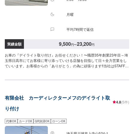
月曜
平均7時間で返信
9,500
23,200
実績金額
円
〜
円
お車の『デイライト取り付け』お任せください！〜職歴35年創業23年目～埼
玉県日高市にてお客様に寄り添っていける店舗を目指して日々全力営業をし
ていいます。お客様からの「ありがとう」の為に頑張ります‼当社はSTAFF一
同、お客様の大切なお車のカーコンサルタントとしてお客様にとって一番良
い方法をご提案・ご説明させて頂きます。部品の持ち込みも可能です。ご希
望のお客様は車種情報・車検証・パーツの詳細をオファー送信時にお送りく
ださい。【1】オファーにてお問い合わせ【2】ご入庫・お見積り【3】お見
積りにご納得いただければ作業開始【4】仕上がり次第納車<代車について>
有限会社 カーディレクターメフのデイライト取
自費修理、整備に限り代車の貸し出しを無料で行っております。有償でのレ
4.8
(5件)
ンタル貸出も行っております。お気軽にご相談下さい。※代車の燃料代はお客
り付け
様にご負担いただいております。<定休日・営業時間>定休日：月曜日営業時
間：9:00~18:00
代車OK
カードOK
QR決済OK
ローンOK
埼玉県川越市上寺山524-1