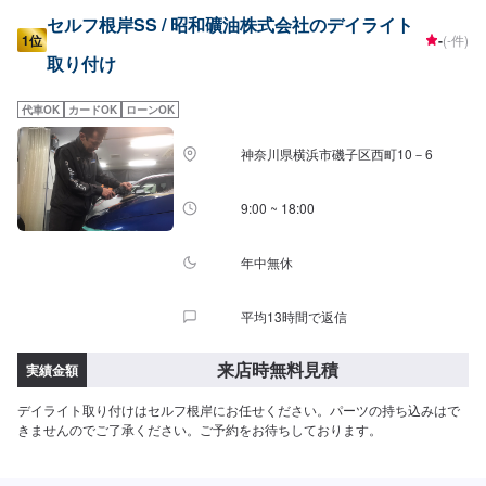
セルフ根岸SS / 昭和礦油株式会社のデイライト
1位
-
(-件)
取り付け
代車OK
カードOK
ローンOK
神奈川県横浜市磯子区西町10－6
9:00 ~ 18:00
年中無休
平均13時間で返信
来店時無料見積
実績金額
デイライト取り付けはセルフ根岸にお任せください。パーツの持ち込みはで
きませんのでご了承ください。ご予約をお待ちしております。