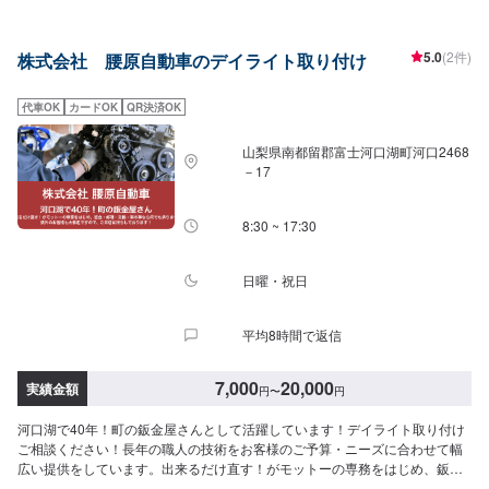
5.0
(2件)
株式会社 腰原自動車のデイライト取り付け
代車OK
カードOK
QR決済OK
山梨県南都留郡富士河口湖町河口2468
－17
8:30 ~ 17:30
日曜・祝日
平均8時間で返信
7,000
20,000
実績金額
円
〜
円
河口湖で40年！町の鈑金屋さんとして活躍しています！デイライト取り付け
ご相談ください！長年の職人の技術をお客様のご予算・ニーズに合わせて幅
広い提供をしています。出来るだけ直す！がモットーの専務をはじめ、鈑
金・修理・交換車の事なら何でも承ります！県外のお客様も大歓迎ですの