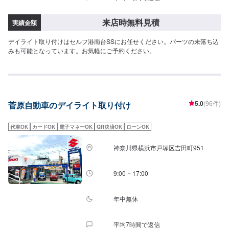
来店時無料見積
実績金額
デイライト取り付けはセルフ港南台SSにお任せください。パーツの未落ち込
みも可能となっています。お気軽にご予約ください。
5.0
(96件)
菅原自動車のデイライト取り付け
代車OK
カードOK
電子マネーOK
QR決済OK
ローンOK
神奈川県横浜市戸塚区吉田町951
9:00 ~ 17:00
年中無休
平均7時間で返信