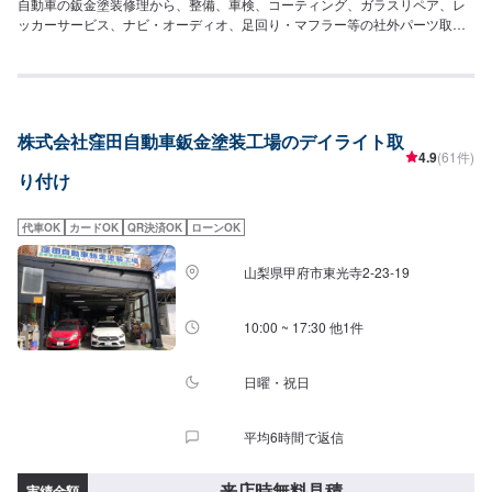
自動車の鈑金塗装修理から、整備、車検、コーティング、ガラスリペア、レ
ッカーサービス、ナビ・オーディオ、足回り・マフラー等の社外パーツ取り
付けまで、自動車の事は何でもお任せ下さい！自動車鈑金塗装・修理、国産
車、外車の傷、へこみ、保険事故（車両保険、対物保険など）も承ります。
こすり傷、へこみ、クリア剥げを鈑金で修理いたします。--------------------------
------------------------【1】オファーにてお問い合わせ【2】お見積り【3】お見
積りにご納得いただければ作業開始【4】仕上がり次第納車◯パーツのお持ち
株式会社窪田自動車鈑金塗装工場のデイライト取
込みについて◯新品・中古パーツのお持ち込み可能ですオファーにて詳細を
4.9
(61件)
お送り頂きますようお願い致します。◯代車について◯代車無料貸出してお
り付け
ります。作業中は代車をご利用ください。燃料代はお客様にご負担頂いてお
ります。【定休日・営業時間】定休日：日曜日、祝日営業時間：9:00~18:00
代車OK
カードOK
QR決済OK
ローンOK
山梨県甲府市東光寺2-23-19
10:00 ~ 17:30 他1件
日曜・祝日
平均6時間で返信
来店時無料見積
実績金額