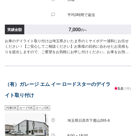
平均3時間で返信
7,000
実績金額
円
〜
お車のデイライト取り付けは埼玉県さいたま市のミヤイボデー浦和にお任せ
ください！【ご安心してご相談ください】お客様の目的に合わせたお見積も
りを提出しますので、ご要望をお気軽にお申し付けください。お車をお預か
りして、独自の判断で作業をするようなことは一切ございません。お客様お
一人おひとりのカーライフに合わせた細かいお見積もりを作成いたします。
お車のことでご不明な点や、不安な点はしっかり伺い、丁寧に説明させてい
ただきますので、ご安心してご相談ください。【作業の流れ】【1】お問い合
わせ【2】車の確認・お見積もりの作成【3】車のお預かり【4】修理開始
（有）ガレージ エム イー ロードスターのデイラ
【5】修理終了・お支払い【6】アフターサポート【代車について】作業中に
5.0
(1件)
お車が必要なお客様には、代車をお出しすることもできますので事前にご相
イト取り付け
談ください。代車は、ご希望の車種がお選びいただけ、ほぼすべてにETC、
ナビが付いております。※代車の燃料代はお客様にご負担いただいておりま
す。【定休日・営業時間】定休日：不定休日曜日はお問い合わせください。
代車OK
カードOK
ローンOK
営業時間：9:00~18:00
埼玉県日高市下鹿山265-6
9:00 ~ 18:00