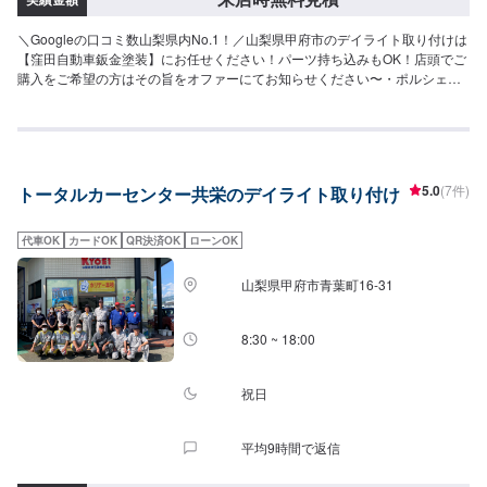
＼Googleの口コミ数山梨県内No.1！／山梨県甲府市のデイライト取り付けは
【窪田自動車鈑金塗装】にお任せください！パーツ持ち込みもOK！店頭でご
購入をご希望の方はその旨をオファーにてお知らせください〜・ポルシェや
ベンツ、フォルクスワーゲンなど外車対応豊富・県外からのお客さまも多く
対応しております！当店では分かりづらい修理費用をわかりやすくご説明
し、納得の行く修理を行っていけるよう心がけております。また、スタッフ
の知識・技術の教育にも力を入れておりますので、お客様の疑問や不安にご
納得いただくまでご説明いたします。ぜひお客様の大切なお車を私たちにお
5.0
(7件)
トータルカーセンター共栄のデイライト取り付け
任せください。【1】オファーにてお問い合わせ【2】お見積り【3】お見積
りにご納得いただければ作業開始【4】仕上がり次第納車《代車について》修
理・メンテナンス期間中は代車を無料で手配しております。※ガソリン代はお
代車OK
カードOK
QR決済OK
ローンOK
客様にご負担いただきます。※写真は見本です。状態や車種などにより金額が
変わりますので、予めご了承ください。【定休日・営業時間】定休日：日曜
山梨県甲府市青葉町16-31
日、祝日営業時間：9:00~18:00
8:30 ~ 18:00
祝日
平均9時間で返信