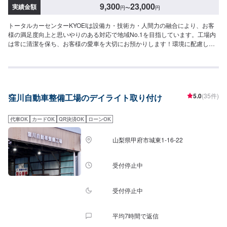
9,300
23,000
実績金額
円
〜
円
トータルカーセンターKYOEIは設備カ・技術カ・人間力の融合により、お客
様の満足度向上と思いやりのある対応で地域No.1を目指しています。工場内
は常に清潔を保ち、お客様の愛車を大切にお預かりします！環境に配慮した
塗装室、フレーム修正機でミリ単位まで修理が可能になっています。さらに
は低電圧取扱者のいる工場ですので、ハイブリッド車の修理もお任せくださ
い！-----納期について-----納期は通常2日～3日程度で納車となります。納期は
前後する場合がございます。予め、ご了承ください。-----パーツ持ち込みにつ
いて-----パーツの持ち込みは不可となっております。ご了承ください。-----代
5.0
(35件)
窪川自動車整備工場のデイライト取り付け
車について-----無料の代車をご用意しています。お車の作業中は代車をご利用
ください。※代車の燃料代はお客様にご負担いただいております。-----ご来店
時の注意、受付方法-----県道22号から青葉町交差点を南に曲がり、200ｍ直進
代車OK
カードOK
QR決済OK
ローンOK
その後右折すると前方右側20ｍの位置にございます。入庫の際はお気をつけ
てお越しください。駐車スペースは事務所前の空いているスペースに駐車し
山梨県甲府市城東1-16-22
てください。受付はスタッフへ「メンテモで予約しました」とお伝えくださ
い。ご案内いたします。-----ご利用可能なお支払い方法------現金-ローン-クレ
ジットカード（VISA・Mastercard・JCB・AmericanExpress・Diners）
受付停止中
受付停止中
平均7時間で返信