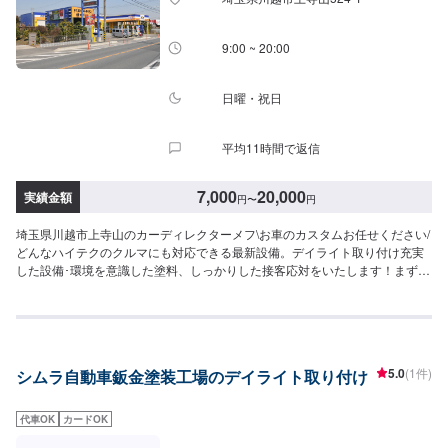
9:00 ~ 20:00
日曜・祝日
平均11時間で返信
7,000
20,000
実績金額
円
〜
円
埼玉県川越市上寺山のカーディレクターメフ\お車のカスタムお任せください/
どんなハイテクのクルマにも対応できる最新設備。デイライト取り付け充実
した設備･環境を意識した塗料、しっかりした接客応対をいたします！まずは
お気軽にご相談ください。【パーツについて】パーツの持ち込み・ご購入も
可能です。ご希望のお客様は車種情報と、持ち込み・ご購入希望の旨をオフ
ァー備考欄にご記載ください。【代車について】作業中は代車の貸し出しが
可能です。※燃料代はお客様負担となります【営業時間・定休日】営業時
間:9:00〜20:00定休日
5.0
(1件)
シムラ自動車鈑金塗装工場のデイライト取り付け
代車OK
カードOK