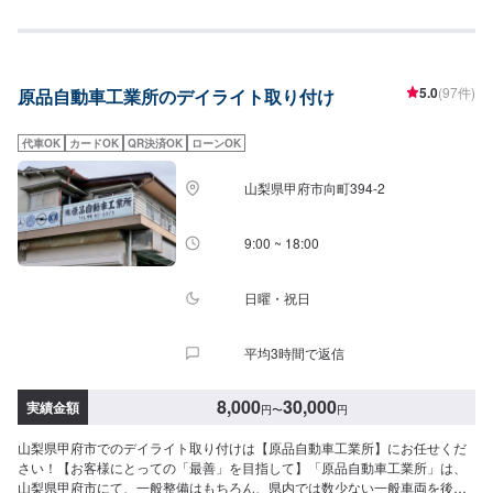
で、ご来店お待ちしております！--------------------------------------------------【1】
オファーにてお問い合わせ【2】お見積り【3】お見積りにご納得いただけれ
ば作業開始【4】仕上がり次第納車-----納期について-----納期は通常1日程度で
納車となります。納期は前後する場合がございます。予め、ご了承くださ
5.0
(97件)
原品自動車工業所のデイライト取り付け
い。-----パーツ持ち込みについて-----パーツの持ち込み可能です。オファーに
て詳細をお願い致します。-----代車について-----無料の代車をご用意していま
す。お車の作業中は代車をご利用ください。※代車の燃料代はお客様にご負担
代車OK
カードOK
QR決済OK
ローンOK
いただいております。-----ご来店時の注意、受付方法-----当工場は河口湖方面
から１３７号線御坂みち沿いになります。入庫の際はお気をつけてお越しく
山梨県甲府市向町394-2
ださい。駐車スペースは事務所前の空いているスペースに駐車してくださ
い。受付はスタッフへ「メンテモで予約しました」とお伝えください。ご案
内いたします。【定休日・営業時間】定休日：日曜日、祝日営業時間：
9:00 ~ 18:00
8:30~17:30
日曜・祝日
平均3時間で返信
8,000
30,000
実績金額
円
〜
円
山梨県甲府市でのデイライト取り付けは【原品自動車工業所】にお任せくだ
さい！【お客様にとっての「最善」を目指して】「原品自動車工業所」は、
山梨県甲府市にて、一般整備はもちろん、県内では数少ない一般車両を後付