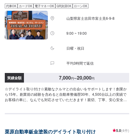
代車OK
カードOK
電子マネーOK
QR決済OK
ローンOK
山梨県富士吉田市富士見6-9-8
9:00 ~ 19:00
日曜・祝日
平均3時間で返信
7,000
20,000
実績金額
円
〜
円
☆デイライト取り付け☆素敵なクルマとの出会いをサポートします！創業か
ら15年。創業前の経験を含めると自動車整備歴30年、4,500台以上の実績で
お客様の車に、なんでも対応させていただきます！親切、丁寧、安心安全の
TOTALAUTORYUにぜひお越しください！-----------------------------------------------
---【1】オファーにてお問い合わせ【2】お見積り【3】お見積りにご納得い
ただければ作業開始【4】仕上がり次第納車☆持ち込みパーツへの交換も可能
です☆新品・中古パーツなどの持ち込みも可能です。オファーにて写真や詳
細をご入力いただきますとスムーズです。☆代車について☆修理時の代車は
5.0
(4件)
栗原自動車鈑金塗装のデイライト取り付け
無料です。修理時は代車をご利用ください。燃料代はお客様のご負担となり