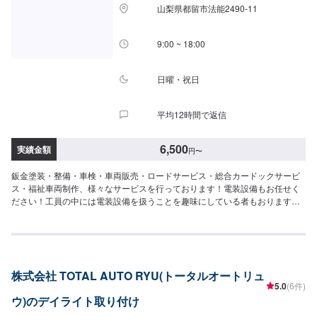
山梨県都留市法能2490-11
9:00 ~ 18:00
日曜・祝日
平均12時間で返信
6,500
実績金額
円
〜
鈑金塗装・整備・車検・車両販売・ロードサービス・総合カードックサービ
ス・福祉車両制作、様々なサービスを行っております！電装設備もお任せく
ださい！工員の中には電装設備を扱うことを趣味にしている者もおります！
ライトやイルミネーション関係からセンサー、カメラ等の設置や配線回し
等々、なんでもお任せください！--------------------------------------------------【1】
オファーにてお問い合わせ【2】お見積り【3】お見積りにご納得いただけれ
ば作業開始【4】仕上がり次第納車〇納期について〇通常1~2日程度で納車い
たします。車種や状態により納期が前後する場合がございます。予め、ご了
株式会社 TOTAL AUTO RYU(トータルオートリュ
承ください。【定休日・営業時間】定休日：日曜日、祝日営業時間：平日
5.0
(6件)
9:00~19:00、土曜日9:00~18:00
ウ)のデイライト取り付け