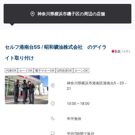
神奈川県横浜市磯子区の周辺の店舗
セルフ港南台SS / 昭和礦油株式会社 のデイラ
5.0
(14件)
イト取り付け
代車OK
カードOK
電子マネーOK
QR決済OK
ローンOK
神奈川県横浜市港南区港南台5－23－
21
10:00 ~ 18:00
年中無休
平均7時間で返信