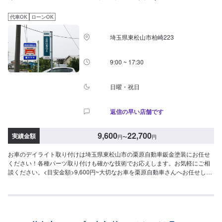
ます。予め、ご了承ください。【定休日・営業時間】定休日：日曜日、祝日
営業時間：9:00~19:00
代車OK
ローンOK
埼玉県東松山市柏崎223
9:00 ~ 17:30
日曜・祝日
返信の早い店舗です
9,600
22,700
実績金額
円
〜
円
お車のデイライト取り付けは埼玉県東松山市の栗原自動車鈑金塗装にお任せ
ください！各種パーツ取り付けも確かな技術でお応えします。お気軽にご相
談ください。<目安金額>9,600円~大切なお車を栗原自動車さんへお任せして
よかったと思ってもらえるよう「親切・丁寧・誠意」をモットーに日々対応
させていただいております。専門の鈑金・塗装では、高い技術で満足な仕上
がりを常にご提供できるよう研鑽努力し、安心運転のための整備・修理、車
をもっと楽しむためのレストアやカスタムなどのサービスもご提供しており
ます。保険代理店業務にも力を入れ、お客様のカーライフを幅広く支えてま