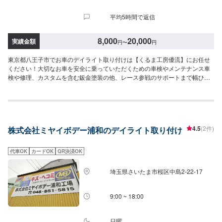
平均5時間で返信
8,000
20,000
実績金額
円
〜
円
東京都八王子市でお車のデイライト取り付けは【くるま工房優流】にお任せ
ください！大切なお車を安全に乗っていただくための車検やメンテナンス車
検や修理、カスタムを含む鈑金塗装の他、レース参戦のサポートまで幅ひろ
くお応えできるのは20年のノウハウがあるから。生活の手段でもあり、楽し
みの一部でもある車。お客様が思い描いた夢を並走できるパートナーであり
たいと考えています。ドライブ中の不具合やなんだかおかしい気がする…な
どのお悩みもお気軽にご相談ください！オファーの備考欄に気になる症状な
どをご入力いただきますと対応がスムーズですので、ご協力ください。【お
4.5
(2件)
株式会社ミヤイボデー浦和のデイライト取り付け
客様のニーズをお聞きしながら、お客様の夢を共に考えます。】お任せいた
だいた大切な車は、教育体制の行き届いたスタッフと最新の環境で、ご相談
窓口から実際の作業、納車に至るまでを一人の職人が担当しています。それ
代車OK
カードOK
QR決済OK
はお客様との信頼を築くためでもあり、納車までの期間を短縮するためでも
あります。専門性の高さやスキルの高いサービスをお客様に提供し「また来
埼玉県さいたま市桜区中島2-22-17
るよ！」と言っていただくプロセスが優流のトータルサービスです。【1】オ
ファーにてお問い合わせ【2】ご来店・入庫・お見積り【3】お見積りにご納
得いただければ作業開始【4】仕上がり次第納車【代車について】代車をご用
9:00 ~ 18:00
意しています。お車の作業中は代車をご利用ください。※代車の燃料代はお客
様にご負担いただいております。【定休日・営業時間】定休日：日曜・祝日
営業時間：9:00~19:00
日曜