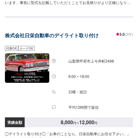
います、事前に型式を記載していただくことでお見積りがより正確になりま
す。--------------------------------------------------当社は埼玉県深谷市にある自動車整
備工場です。国産車から輸入車(特にドイツ車の修理を得意としています)、中
古から最新の車まで幅広く作業を承っております。キズヘコミ修理の鈑金塗
装を1番得意としておりますが、車検やパーツ取り付け等まで幅広くご対応さ
せていただきます。スタッフ全員が自動車整備士の国家資格を持っておりま
5.0
(3件)
株式会社日栄自動車のデイライト取り付け
すのでお客様の大切なお車の整備は是非私たちにお任せください！お客様に
ご満足していただけるよう、丁寧に作業に取り組ませていただきます。
代車OK
カードOK
山梨県甲府市上今井町2498
9:00 ~ 18:00
日曜・祝日
平均12時間で返信
8,000
12,000
実績金額
円
〜
円
◯デイライト取り付け◯「お車のことなら、日栄自動車にお任せ下さい。」