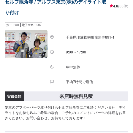
セルフ龍角寺 / アルプス東京(株)のデイライト取
いります。オイル交換や車検、タイヤ交換などの基本的な車のメンテナンス
4.8
(55件)
も承っておりますのでお困りの際はお気軽にご相談ください！
り付け
カードOK
電子マネーOK
千葉県印旛郡栄町龍角寺891-1
9:00 ~ 17:00
年中無休
平均7時間で返信
来店時無料見積
実績金額
愛車のアフターパーツ取り付けもセルフ龍角寺にご相談くださいませ！デイ
ライトをお持ち込みご希望の場合、ご予約のコメントにパーツの詳細をお書
きください。お問い合わせ、お待ちしております！