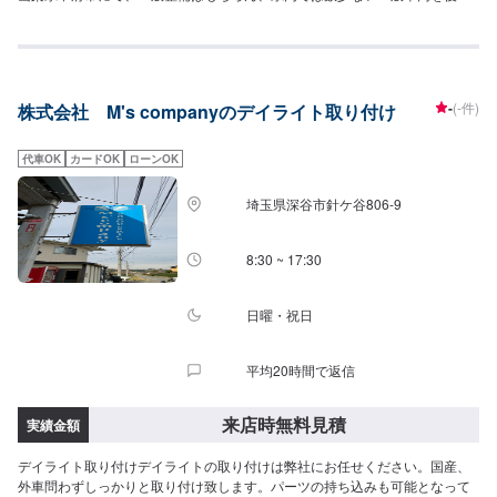
けにて福祉車両に改造する事業を行っております。車内パネルやドアミラー
カバーなどにリアルなプリントを施す【水圧転写】のサービスなども扱って
います。自分らしい車との付き合い方を全力でサポートいたしますので、ど
うぞお気軽にお問い合わせください。《お気軽にご相談ください》◆様々な
整備に柔軟に対応いたします！◆細かいメニューやコースが充実◆【水圧転
-
(-件)
株式会社 M's companyのデイライト取り付け
写】で自分らしい車へ◆福祉住環境コーディネーターの資格も持ち合わせた
エンジニア--------------------【1】オファーにてお問い合わせ【2】お見積り
【3】お見積りにご納得いただければ作業開始【4】仕上がり次第納車《パー
代車OK
カードOK
ローンOK
ツの持ち込み》●新品パーツ可●中古パーツ可パーツの詳細・お写真など、オ
ファーにて詳細をご入力ください。型番・取り扱い説明書のお写真をお送り
埼玉県深谷市針ケ谷806‐9
いただきますと、スムーズにご案内可能です。《代車について》●代車の無料
貸し出し有り福祉車両の代車もございますので、福祉車両をご希望の場合は
お申し付けください。《注意》※写真は見本です。※車種やグレードなどによ
8:30 ~ 17:30
り、金額・納車時期が変わります。予めご了承ください。【定休日・営業時
間】定休日：日曜日、祝日、第三土曜日営業時間：9:00~18:00
日曜・祝日
平均20時間で返信
来店時無料見積
実績金額
デイライト取り付けデイライトの取り付けは弊社にお任せください。国産、
外車問わずしっかりと取り付け致します。パーツの持ち込みも可能となって