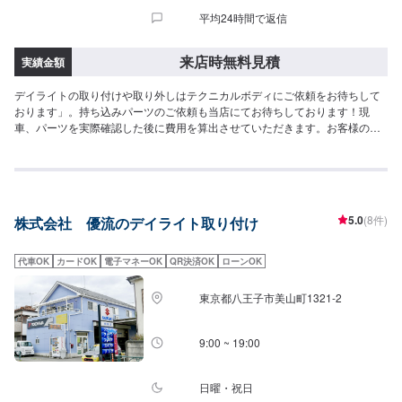
平均24時間で返信
来店時無料見積
実績金額
デイライトの取り付けや取り外しはテクニカルボディにご依頼をお待ちして
おります」。持ち込みパーツのご依頼も当店にてお待ちしております！現
車、パーツを実際確認した後に費用を算出させていただきます。お客様のご
要望に沿って作業させていただきますので、お気軽にご相談ください！まず
はこのページよりご来店予約をお待ちしております！
5.0
(8件)
株式会社 優流のデイライト取り付け
代車OK
カードOK
電子マネーOK
QR決済OK
ローンOK
東京都八王子市美山町1321-2
9:00 ~ 19:00
日曜・祝日