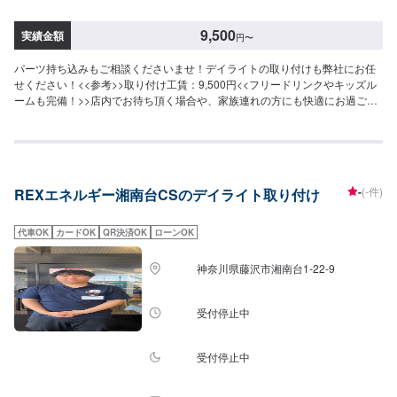
9,500
実績金額
円
〜
パーツ持ち込みもご相談くださいませ！デイライトの取り付けも弊社にお任
せください！<<参考>>取り付け工賃：9,500円<<フリードリンクやキッズル
ームも完備！>>店内でお待ち頂く場合や、家族連れの方にも快適にお過ごし
頂けるように整えております。<<経験豊富な資格保持者が多数在籍>>自動車
検査員が5名、二級整備士が5名、車体整備士が1名と、多数の従業員が在籍
しております。アフターパーツ取り付けのお客さまのお車を受け入れる体制
が整っております。ご予約・ご来店を心よりお待ちしております！
-
(-件)
REXエネルギー湘南台CSのデイライト取り付け
代車OK
カードOK
QR決済OK
ローンOK
神奈川県藤沢市湘南台1-22-9
受付停止中
受付停止中